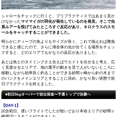
シャローをチェックに行くと、プリプラクティスではあまり見か
けなかった
マイマイガの羽化が発生しているのを発見。そこで虫
系ルアーを投げてみたところすぐ反応があり、キロクラスのスモ
ールをキャッチすることができました。
明らかにディープの魚よりもサイズが良く、これで揃えれば勝負
できると感じたので、さらに湖全体の虫が出てくる場所をチェッ
クすると、どのエリアでもかなりの反応がありました。
あとは魚とのタイミングさえ合えばウエイトを出せると考え、広
く見渡せるエリアで、他の選手の動きを見て人がいないところに
移動しながら効率良く釣ることができる砂間ヶ崎から針の木まで
のバンクをメインエリアとすることに決め、かなり良い状態で前
日プラクティスを終えました。
■初日5kgオーバーで首位発進〜予選トップで決勝へ
【DAY-1】
試合初日、遅いフライトでしたが狙いどおり本命エリアの砂間ヶ
崎周辺に入ることができました。