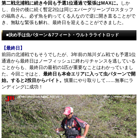
第二戦北浦戦に続き今回も予選1位通過で緊張はMAXに。
しか
し、自分の後に続く暫定2位は同じエバーグリーンプロスタッフ
の福島さん。必ず魚を釣ってくる人なので逆に開き直ることがで
き、無駄な緊張も解れ、最終日を迎えることができました。
■決め手は虫パターン＆7フィート・ウルトラライトロッド
【最終日】
前回の北浦戦でもそうでしたが、3年前の旭川ダム戦でも予選1位
通過から最終日はノーフィッシュに終わりチャンスを逃している
ことからも、最終日の最初の1匹が重要なことはわかっていまし
た。今回こそはと、
最終日も本命エリアに入って虫パターンで開
始。すると2投目からバイト。
慎重にやり取りして……無事にラ
ンディングに成功！