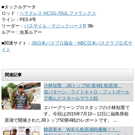
■タックルデータ
ロッド：
ヘラクレス HCSS-70UL ファランクス
ライン：PE0.4号
リーダー：
バスザイル・マジックハードR
3lb
ルアー：虫系ルアー
■関連サイト：
JB日本バスプロ協会・NBC日本バスクラブ公式サ
イト
関連記事
小林知寛 JBトップ50 第4戦 桧原湖
虫パターン・ライトキャロ・フットボール
で挑んだスモールマウス戦
エバーグリーンプロスタッフの小林知寛で
す。今回は2015年7月10～12日に福島県桧
原湖で開催されたJBトップ50第4戦のレポートです。 ...
蛯原英夫 W.B.S.桧原湖戦優勝！！