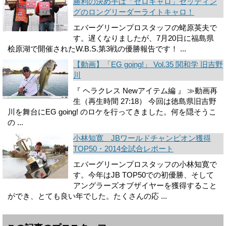
勝利の決め手は「ゼロキャロ」セッティン
グのロングリーダーライトキャロ！
エバーグリーンプロスタッフの蛯原英夫で
す。遅くなりましたが、7月20日に福島県
桧原湖で開催されたW.B.S.第3戦の優勝報告です！ ...
【動画】「EG going!」 Vol.35 関和学 旧吉野
川
『 ヘラクレス Newアイテム編 』 ≫動画再
生（再生時間 27:18） 今回は徳島県旧吉野
川を舞台にEG going! のロケを行ってきました。何を隠そうこ
の ...
小林知寛 JBワールドチャンピオン獲得
TOP50・2014全試合レポート
エバーグリーンプロスタッフの小林知寛で
す。今年はJB TOP50での初優勝、そして
アングラーズオブザイヤーを獲得すること
ができ、とても良い年でした。たくさんの応 ...