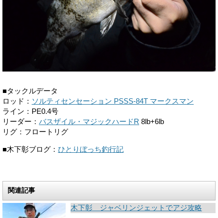
■タックルデータ
ロッド：
ソルティセンセーション PSSS-84T マークスマン
ライン：PE0.4号
リーダー：
バスザイル・マジックハードR
8lb+6lb
リグ：フロートリグ
■木下彰ブログ：
ひとりぼっち釣行記
関連記事
木下彰 ジャベリンジェットでアジ攻略