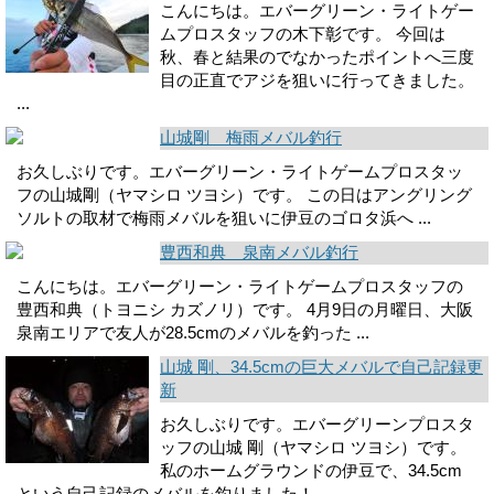
こんにちは。エバーグリーン・ライトゲー
ムプロスタッフの木下彰です。 今回は
秋、春と結果のでなかったポイントへ三度
目の正直でアジを狙いに行ってきました。
...
山城剛 梅雨メバル釣行
お久しぶりです。エバーグリーン・ライトゲームプロスタッ
フの山城剛（ヤマシロ ツヨシ）です。 この日はアングリング
ソルトの取材で梅雨メバルを狙いに伊豆のゴロタ浜へ ...
豊西和典 泉南メバル釣行
こんにちは。エバーグリーン・ライトゲームプロスタッフの
豊西和典（トヨニシ カズノリ）です。 4月9日の月曜日、大阪
泉南エリアで友人が28.5cmのメバルを釣った ...
山城 剛、34.5cmの巨大メバルで自己記録更
新
お久しぶりです。エバーグリーンプロスタ
ッフの山城 剛（ヤマシロ ツヨシ）です。
私のホームグラウンドの伊豆で、34.5cm