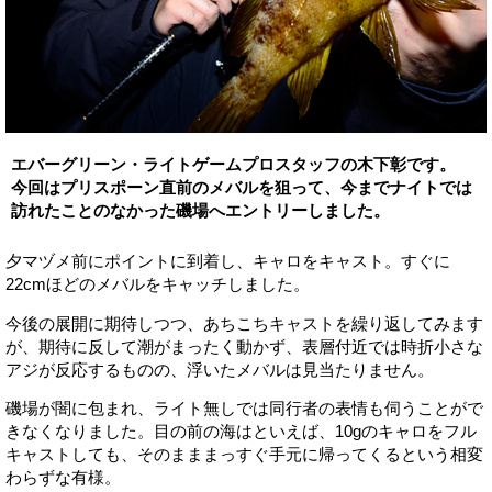
エバーグリーン・ライトゲームプロスタッフの木下彰です。
今回はプリスポーン直前のメバルを狙って、今までナイトでは
訪れたことのなかった磯場へエントリーしました。
夕マヅメ前にポイントに到着し、キャロをキャスト。すぐに
22cmほどのメバルをキャッチしました。
今後の展開に期待しつつ、あちこちキャストを繰り返してみます
が、期待に反して潮がまったく動かず、表層付近では時折小さな
アジが反応するものの、浮いたメバルは見当たりません。
磯場が闇に包まれ、ライト無しでは同行者の表情も伺うことがで
きなくなりました。目の前の海はといえば、10gのキャロをフル
キャストしても、そのまままっすぐ手元に帰ってくるという相変
わらずな有様。