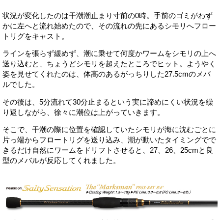
状況が変化したのは干潮潮止まり寸前の0時。手前のゴミがわず
かに左へと流れ始めたので、その流れの先にあるシモリへフロー
トリグをキャスト。
ラインを張らず緩めず、潮に乗せて何度かワームをシモリの上へ
送り込むと、ちょうどシモリを超えたところでヒット。ようやく
姿を見せてくれたのは、体高のあるがっちりした27.5cmのメバ
ルでした。
その後は、5分流れて30分止まるという実に諦めにくい状況を繰
り返しながら、徐々に潮位は上がっていきます。
そこで、干潮の際に位置を確認していたシモリが海に沈むごとに
片っ端からフロートリグを送り込み、潮が動いたタイミングでで
きるだけ自然にワームをドリフトさせると、27、26、25cmと良
型のメバルが反応してくれました。