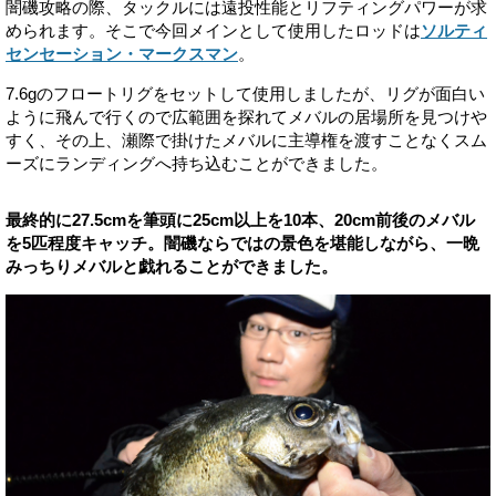
闇磯攻略の際、タックルには遠投性能とリフティングパワーが求
められます。そこで今回メインとして使用したロッドは
ソルティ
センセーション・マークスマン
。
7.6gのフロートリグをセットして使用しましたが、リグが面白い
ように飛んで行くので広範囲を探れてメバルの居場所を見つけや
すく、その上、瀬際で掛けたメバルに主導権を渡すことなくスム
ーズにランディングへ持ち込むことができました。
最終的に27.5cmを筆頭に25cm以上を10本、20cm前後のメバル
を5匹程度キャッチ。闇磯ならではの景色を堪能しながら、一晩
みっちりメバルと戯れることができました。