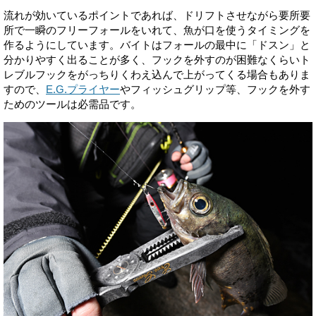
流れが効いているポイントであれば、ドリフトさせながら要所要
所で一瞬のフリーフォールをいれて、魚が口を使うタイミングを
作るようにしています。バイトはフォールの最中に「ドスン」と
分かりやすく出ることが多く、フックを外すのが困難なくらいト
レブルフックをがっちりくわえ込んで上がってくる場合もありま
すので、
E.G.プライヤー
やフィッシュグリップ等、フックを外す
ためのツールは必需品です。