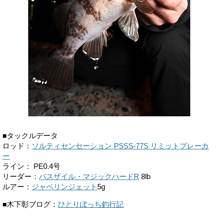
■タックルデータ
ロッド：
ソルティセンセーション PSSS-77S リミットブレーカ
ー
ライン： PE0.4号
リーダー：
バスザイル・マジックハードR
8lb
ルアー：
ジャベリンジェット
5g
■木下彰ブログ：
ひとりぼっち釣行記