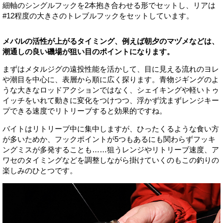
細軸のシングルフックを2本抱き合わせる形でセットし、リアは
#12程度の大きさのトレブルフックをセットしています。
メバルの活性が上がるタイミング、例えば朝夕のマヅメなどは、
潮通しの良い磯場が狙い目のポイントになります。
まずはメタルジグの遠投性能を活かして、目に見える流れのヨレ
や潮目を中心に、表層から順に広く探ります。青物ジギングのよ
うな大きなロッドアクションではなく、シェイキングや軽いトゥ
イッチをいれて動きに変化をつけつつ、浮かず沈まずレンジキー
プできる速度でリトリーブすると効果的ですね。
バイトはリトリーブ中に集中しますが、ひったくるような食い方
が多いためか、フックポイントが5つもあるにも関わらずフッキ
ングミスが多発することも……狙うレンジやリトリーブ速度、ア
ワセのタイミングなどを調整しながら掛けていくのもこの釣りの
楽しみのひとつです。