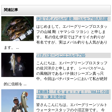
関連記事
伊豆で尺メバルが連発、コルセア65大活躍
はじめまして。エバーグリーンプロスタッ
フの山城 剛（ヤマシロ ツヨシ）と申しま
す。 私の住む伊豆ではアオリイカ釣りが
有名ですが、実はメバル釣りも人気があり
ます。 ...
バチパターンにはコルセア65
こんにちは。エバーグリーンプロスタッフ
の佐川洋介と申します。 シーバスゲーム
の風物詩であるバチ抜けシーズン真っ只
中。今回はバチパターンにおいて私が絶対
的に信頼を ...
【動画】「ＥＧ ｇｏｉｎｇ！」 Vol.11 小沼
正弥・東京湾沖堤
皆さんこんにちは。エバーグリーンソルト
ウォータースタッフの小沼正弥です。 今