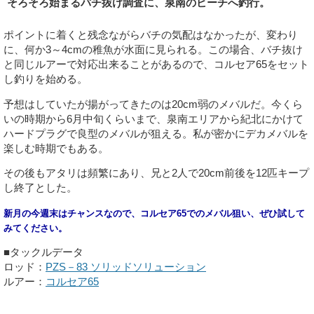
そろそろ始まるバチ抜け調査に、泉南のビーチへ釣行。
ポイントに着くと残念ながらバチの気配はなかったが、変わり
に、何か3～4cmの稚魚が水面に見られる。この場合、バチ抜け
と同じルアーで対応出来ることがあるので、コルセア65をセット
し釣りを始める。
予想はしていたが揚がってきたのは20cm弱のメバルだ。今くら
いの時期から6月中旬くらいまで、泉南エリアから紀北にかけて
ハードプラグで良型のメバルが狙える。私が密かにデカメバルを
楽しむ時期でもある。
その後もアタリは頻繁にあり、兄と2人で20cm前後を12匹キープ
し終了とした。
新月の今週末はチャンスなので、コルセア65でのメバル狙い、ぜひ試して
みてください。
■タックルデータ
ロッド：
PZS－83 ソリッドソリューション
ルアー：
コルセア65