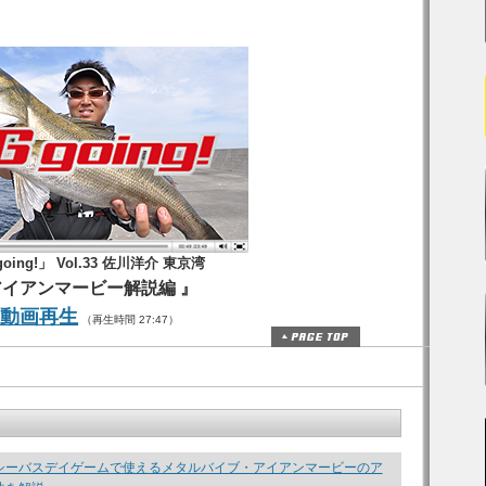
going!」 Vol.33 佐川洋介 東京湾
アイアンマービー解説編 』
動画再生
（再生時間 27:47）
シーバスデイゲームで使えるメタルバイブ・アイアンマービーのア