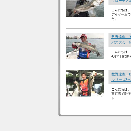
プローチ方
こんにちは、
デイゲームで
た。 ...
数野達也 
バス大会 
こんにちは。
4月21日に開
数野達也 
シリーズ&ヘ
こんにちは。
東京湾で開催
ト ...