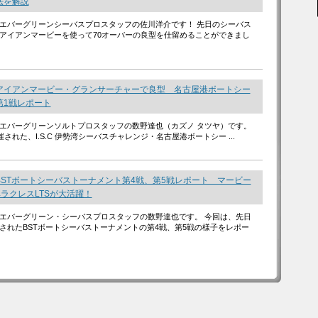
法を解説
エバーグリーンシーバスプロスタッフの佐川洋介です！ 先日のシーバス
アイアンマービーを使って70オーバーの良型を仕留めることができまし
アイアンマービー・グランサーチャーで良型 名古屋港ボートシー
第1戦レポート
エバーグリーンソルトプロスタッフの数野達也（カズノ タツヤ）です。
催された、I.S.C 伊勢湾シーバスチャレンジ・名古屋港ボートシー ...
BSTボートシーバストーナメント第4戦、第5戦レポート マービー
ラクレスLTSが大活躍！
エバーグリーン・シーバスプロスタッフの数野達也です。 今回は、先日
されたBSTボートシーバストーナメントの第4戦、第5戦の様子をレポー