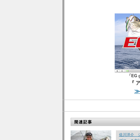
「EG 
『 
≫
佐川洋介 