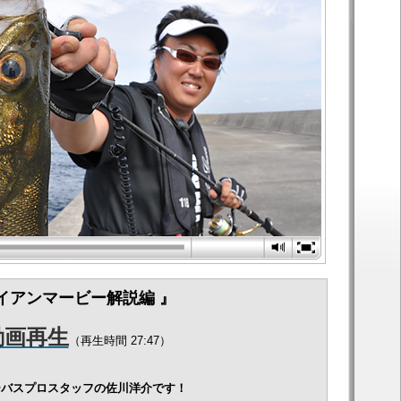
アイアンマービー解説編 』
動画再生
（再生時間 27:47）
ーバスプロスタッフの佐川洋介です！