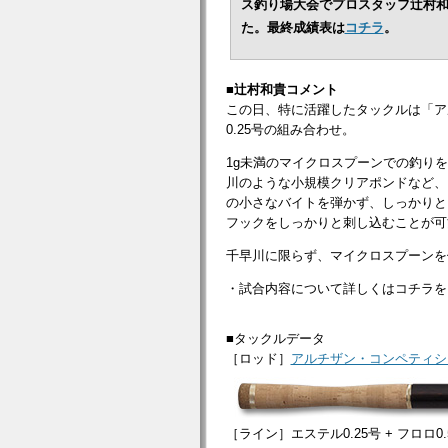
ス釣り場大会でプロスタッフ辻村和
た。最終成績表は
コチラ
。
■辻村和貴コメント
この日、特に活躍したタックルは「アルチ
0.25号の組み合わせ。
1g未満のマイクロスプーンでの釣りを
川のような小規模クリアポンドなど、
の小さなバイトを弾かず、しっかりと
フックをしっかりと刺し込むことが可
千早川に限らず、マイクロスプーンを
・試合内容について詳しくはコチラを
■タックルデータ
［ロッド］
アルチザン・コンペティション 
［ライン］エステル0.25号 + フロロ0.