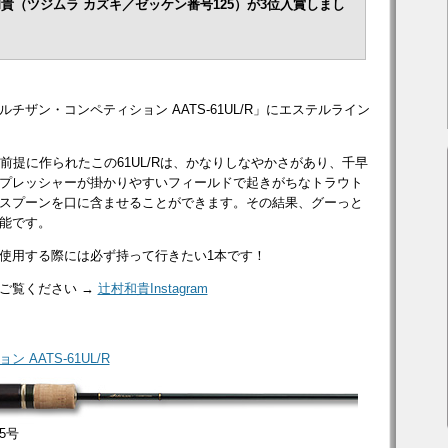
貴（ツジムラ カズキ／ゼッケン番号125）が3位入賞しまし
ザン・コンペティション AATS-61UL/R」にエステルライン
前提に作られたこの61UL/Rは、かなりしなやかさがあり、千早
プレッシャーが掛かりやすいフィールドで起きがちなトラウト
スプーンを口に含ませることができます。その結果、グーっと
能です。
使用する際には必ず持って行きたい1本です！
ご覧ください →
辻村和貴Instagram
AATS-61UL/R
5号