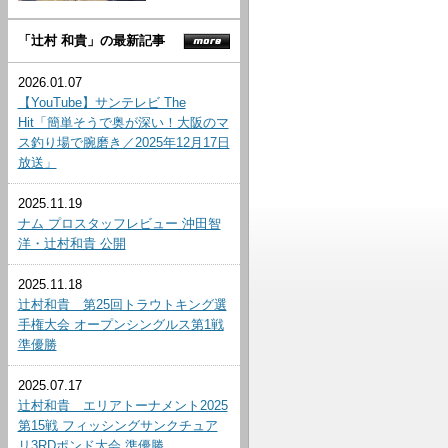
「辻村 和貴」の最新記事
2026.01.07
【YouTube】サンテレビ The
Hit「簡単そうで奥が深い！大阪のマ
ス釣り場で腕磨き／2025年12月17日
放送」
2025.11.19
ナム プロスタッフレビュー 沖田智
洋・辻村和貴 公開
2025.11.18
辻村和貴 第25回トラウトキング選
手権大会 オープンシングルス第1戦
準優勝
2025.07.17
辻村和貴 エリアトーナメント2025
第15戦 フィッシングサンクチュア
リ3RDポンド大会 準優勝