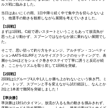
ルス戦に臨みました。
当日はあいにくの雨。1日中降り続く中で集中力を切らさないよ
う、他選手の動きを観察しながら展開を考えていきました。
【1回戦】
まずは1回戦。C組で遅いスタートということもあって放流魚が
思ったより動かず、スプーンではなかなか波に乗れない展開でし
た。
そこで、思い切って釣り方をチェンジ。アルチザン・コンペティ
ションAATS-61L/RFとフルサイズクランクのセッティングで、表
層から1mほどをシェイク巻きやステイで丁寧に誘うと反応が続
き、ここからリズムを取り戻して1回戦を突破。
【2回戦】
2回戦は1グループ4人中1人しか勝ち上がれないという狭き門。ミ
ノー、トップ、スプーンと手を変えながら試行錯誤し、なんとか
2位と1本差で難関を突破しました！
【準決勝】
準決勝は1対1のタイマン。放流が入るも魚の動きを掴みきれず、
序盤はリードを許す展開に……。しかし、後半で再びフルサイズ