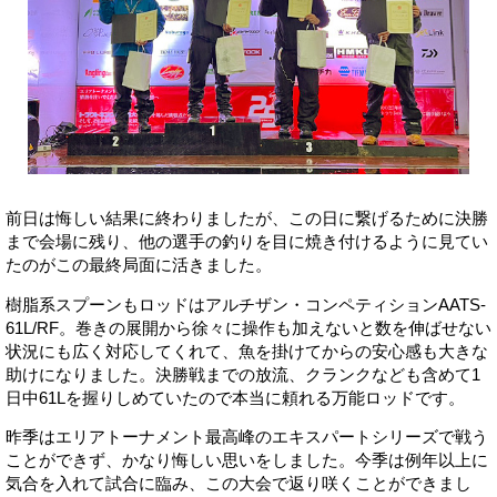
前日は悔しい結果に終わりましたが、この日に繋げるために決勝
まで会場に残り、他の選手の釣りを目に焼き付けるように見てい
たのがこの最終局面に活きました。
樹脂系スプーンもロッドはアルチザン・コンペティションAATS-
61L/RF。巻きの展開から徐々に操作も加えないと数を伸ばせない
状況にも広く対応してくれて、魚を掛けてからの安心感も大きな
助けになりました。決勝戦までの放流、クランクなども含めて1
日中61Lを握りしめていたので本当に頼れる万能ロッドです。
昨季はエリアトーナメント最高峰のエキスパートシリーズで戦う
ことができず、かなり悔しい思いをしました。今季は例年以上に
気合を入れて試合に臨み、この大会で返り咲くことができまし