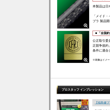
本製品は日
「メイド・
ブラ 製品
■ 「全国
公正取引委
正競争規約
条件に適合
※画像はイメー
プロスタッフ インプレッション
【福島健ブロ