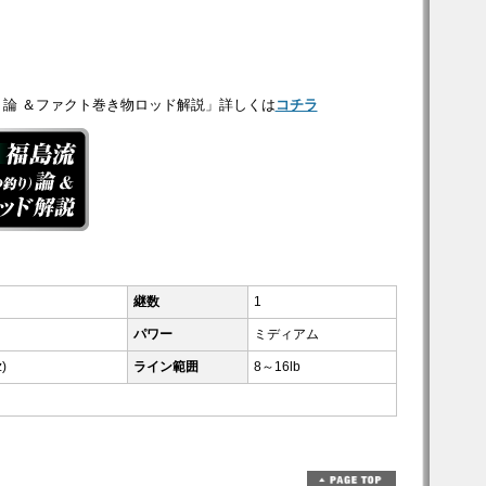
論 ＆ファクト巻き物ロッド解説」詳しくは
コチラ
継数
1
パワー
ミディアム
z)
ライン範囲
8～16lb