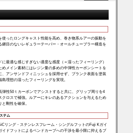
を使ったロングキャスト性能を高め、巻き物系ルアーの振動を
る継目のないレギュラーテーパー・オールチューブラー構造を
ドに最適な感じすぎない適度な感度（＝湿ったフィーリング）
ためメイン素材にはレジン量の多めの中弾性カーボンシートを
に、アンサンドフィニッシュを採用せず、ブランク表面を塗装
福島理想の湿ったフィーリングを実現。
高弾性50ｔカーボンでアシストすると共に、グリップ周りを4
スクロスで補強。ルアーにキレのあるアクションを与えるため
りと剛性を確保。
システム
iCリング・ステンレスフレーム・シングルフットのFuji Kガイ
ガイドフットによるベンドカーブへの干渉を最小限に抑えるブ