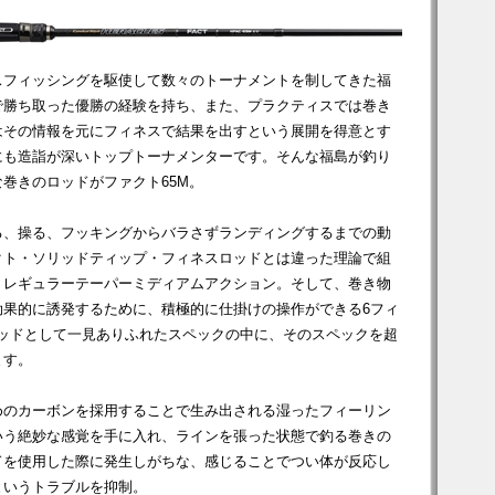
スフィッシングを駆使して数々のトーナメントを制してきた福
で勝ち取った優勝の経験を持ち、また、プラクティスでは巻き
はその情報を元にフィネスで結果を出すという展開を得意とす
にも造詣が深いトップトーナメンターです。そんな福島が釣り
巻きのロッドがファクト65M。
る、操る、フッキングからバラさずランディングするまでの動
クト・ソリッドティップ・フィネスロッドとは違った理論で組
・レギュラーテーパーミディアムアクション。そして、巻き物
効果的に誘発するために、積極的に仕掛けの操作ができる6フィ
ロッドとして一見ありふれたスペックの中に、そのスペックを超
ます。
めのカーボンを採用することで生み出される湿ったフィーリン
いう絶妙な感覚を手に入れ、ラインを張った状態で釣る巻きの
ドを使用した際に発生しがちな、感じることでつい体が反応し
というトラブルを抑制。