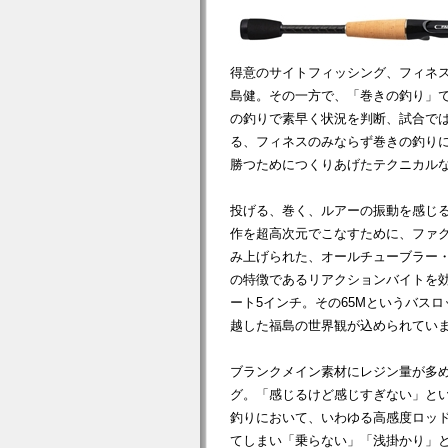
得意のサイトフィッシング、フィネ
島健。その一方で、「巻きの釣り」
の釣りで素早く状況を判断、試合で
る、フィネスのみならず巻きの釣り
勝つためにつくりあげたテクニカルな
投げる、巻く、ルアーの振動を感じ
作を超高次元でこなすために、ファ
み上げられた、オールチューブラー
の特徴であるリアクションバイトを
ート5インチ。その65Mというバス
越した福島の世界観が込められてい
ブランクメイン素材にレジン量が多
グ。「感じるけど感じすぎない」と
釣りにおいて、いわゆる高感度ロッ
てしまい「乗らない」「浅掛かり」