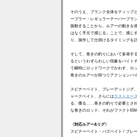
そのうえ、ブランク全体をティップ
ーブラー・レギュラーテーパーブラ
振動することから、ルアーの動きを
はなく手元で感じる」ことで、感じ
り、操作して仕掛けるタイミングを
そして、巻きの釣りにおいて多発す
るというわずらわしい現象をバイトチ
て瞬時にロッドワークでかわす、ロ
巻きのルアーが持つリアクションバ
スピナーベイト、ブレーデットジグ
ャークベイト、さらには
ラストエース
る、獲る……巻きの釣りで必要とさ
な巻きのロッド、それがファクト65
〈対応ルアー&リグ〉
スピナーベイト・バズベイト / ブレー