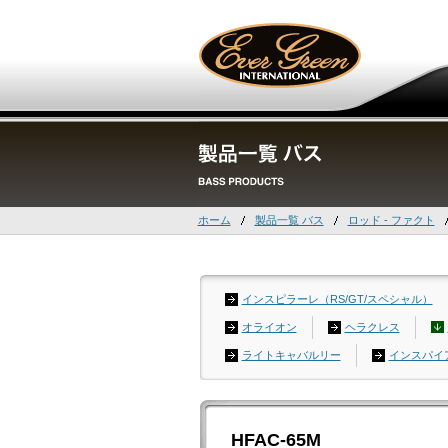
ホーム
製品一覧 バス
ロッド - ファクト
インスピラーレ（RS/GT/スペシャル）
オライオン
ヘラクレス
ライトキャバルリー
インスパイ
HFAC-65M