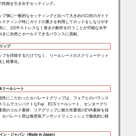
の性能を引き出すセッティング。
ップ側に一般的なセッティングと比べて大きめの口径のガイド
ャスティング時にガイドの重さを利用してロッドをしなりやす
時に、1日中ストレスなく巻きの動作を行うことが可能な水平
向きに自然とホールドできるバランスに貢献。
グリップ
ップを排除するだけでなく、リールシートのスクリューナット
化し軽量化。
プ&リールシート
能性にこだわったセパレートグリップは、フォアとのバランス
リムでコンパクトなFuji ECSリールシート、センターグリ
重視のコルク素材、リアグリップに耐久性重視のEVA素材を採
、セパレート部は無塗装アンサンドフィニッシュで徹底的に軽
イン・ジャパン（Made in Japan）