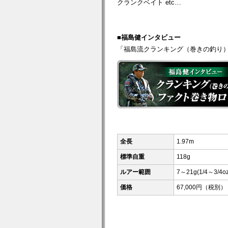
クランクベイト etc…
■福島健インタビュー
「福島流クランキング（巻きの釣り）
全長
1.97m
標準自重
118g
ルアー範囲
7～21g(1/4～3/4o
価格
67,000円（税別）