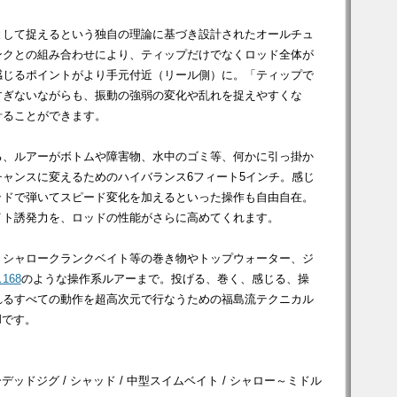
として捉えるという独自の理論に基づき設計されたオールチュ
ンクとの組み合わせにより、ティップだけでなくロッド全体が
感じるポイントがより手元付近（リール側）に。「ティップで
すぎないながらも、振動の強弱の変化や乱れを捉えやすくな
計ることができます。
る、ルアーがボトムや障害物、水中のゴミ等、何かに引っ掛か
ャンスに変えるためのハイバランス6フィート5インチ。感じ
ッドで弾いてスピード変化を加えるといった操作も自由自在。
イト誘発力を、ロッドの性能がさらに高めてくれます。
、シャロークランクベイト等の巻き物やトップウォーター、ジ
168
のような操作系ルアーまで。投げる、巻く、感じる、操
れるすべての動作を超高次元で行なうための福島流テクニカル
Mです。
デッドジグ / シャッド / 中型スイムベイト / シャロー～ミドル