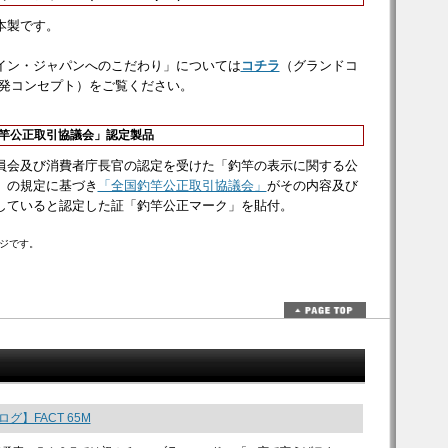
本製です。
イン・ジャパンへのこだわり」については
コチラ
（グランドコ
開発コンセプト）をご覧ください。
釣竿公正取引協議会」認定製品
員会及び消費者庁長官の認定を受けた「釣竿の表示に関する公
」の規定に基づき
「全国釣竿公正取引協議会」
がその内容及び
していると認定した証「釣竿公正マーク」を貼付。
ジです。
グ】FACT 65M