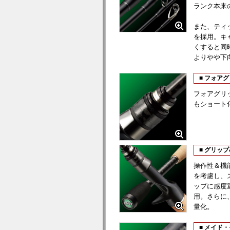
ランク本来
また、ティ
を採用。キ
くすると同
よりやや下
■ フォア
フォアグリ
もショート
■ グリッ
操作性＆機
を考慮し、ス
ップに感度
用。さらに
量化。
■ メイド・