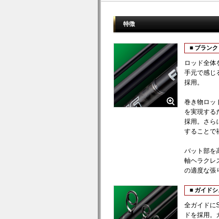
特徴
■ ブランク
ロッド全体
手元で感じ
採用。
巻き物ロッ
を実現する
採用。さら
することで
バット部を
軸ヘラクレ
の適度な張
■ ガイド
全ガイドにS
ドを採用。