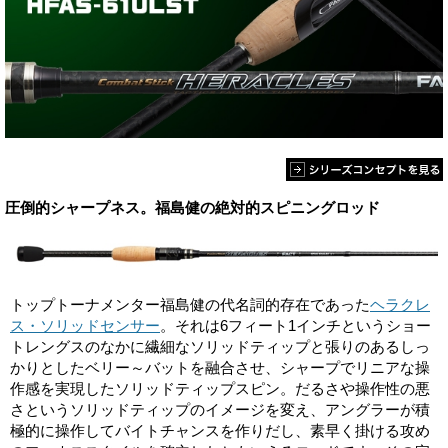
圧倒的シャープネス。福島健の絶対的スピニングロッド
トップトーナメンター福島健の代名詞的存在であった
ヘラクレ
ス・ソリッドセンサー
。それは6フィート1インチというショー
トレングスのなかに繊細なソリッドティップと張りのあるしっ
かりとしたベリー～バットを融合させ、シャープでリニアな操
作感を実現したソリッドティップスピン。だるさや操作性の悪
さというソリッドティップのイメージを変え、アングラーが積
極的に操作してバイトチャンスを作りだし、素早く掛ける攻め