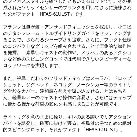
のフィネススタイルを確立したともいえるロッドです。その完
成されたソリッドセンサーのブランクを用いてさらに洗練され
たのがファクト「HFAS-61ULST」です。
ブランクは無塗装・アンサンドフィニッシュを採用し、小口径
のチタンフレーム・トルザイトリングガイドをセッティングす
ることで、さらなるシャープさを追求。さらに、ファクト仕様
のコンパクトなグリップを組み合わせることで圧倒的な操作性
を発揮。 素早いキャストの動作や、メリハリのあるアクショ
ンなど他のスピニングロッドでは代用できないスピーディーな
ロッドワークを実現します。
また、福島こだわりのソリッドティップはスモラバ、ドロップ
ショット、ジグヘッド、ネコリグ、ノーシンカー等のライトリ
グ全般をカバー。違和感を与えず吸い込ませることはもちろ
ん、軽量ルアーのキャストや操作の容易さ、さらにはティップ
に掛かる僅かな荷重の変化をも感じ取ることが可能です。
ライトリグを意のままに操り、キレのある誘いでリアクション
バイトを誘発し、確実に掛けて獲る。福島健の勝つための絶対
的スピニングロッド、それがファクト「HFAS-61ULST」。