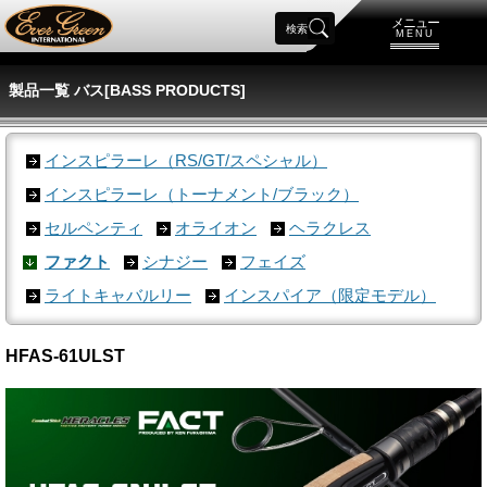
メニュー
検索
MENU
製品一覧 バス[BASS PRODUCTS]
インスピラーレ（RS/GT/スペシャル）
インスピラーレ（トーナメント/ブラック）
セルペンティ
オライオン
ヘラクレス
ファクト
シナジー
フェイズ
ライトキャバルリー
インスパイア（限定モデル）
HFAS-61ULST