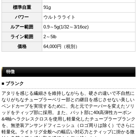
標準自重
91g
パワー
ウルトラライト
ルアー範囲
0.9～5g(1/32～3/16oz)
ライン範囲
2～5lb
価格
64,000円（税別）
特徴
■ ブランク
アタリを感じる繊細さを維持しながらも、硬さの違いで不自然に
なりがちなチューブラーベリー部との継目を感じさせない美しい
ベンドカーブを実現するために、先と元でテーパーを変えたソリ
ッドをティップ部に採用。また、バット部に40t高弾性カーボン
&4軸ヘラクレスクロスを使用し軽量化したチューブラーブランク
を、無塗装アンサンドフィニッシュ（ロゴ周りは除く）でさらに
軽量化。ライトリグ全般への幅広い対応力とティップに掛かる微