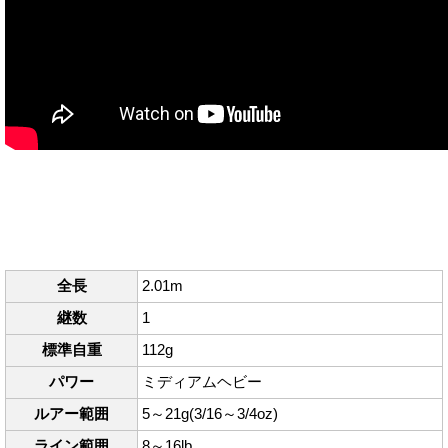
全長
2.01m
継数
1
標準自重
112g
パワー
ミディアムヘビー
ルアー範囲
5～21g(3/16～3/4oz)
ライン範囲
8～16lb