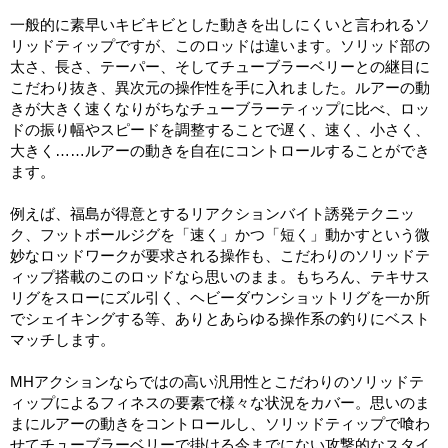
一般的に素早いキビキビとした動きを出しにくいと言われるソ
リッドティップですが、このロッドは違います。ソリッド部の
太さ、長さ、テーパー、そしてチューブラーベリーとの継目に
こだわり抜き、異次元の操作性を手に入れました。ルアーの動
きが大きく速くなりがちなチューブラーティップに比べ、ロッ
ドの振り幅やスピードを調整することで遅く、速く、小さく、
大きく……ルアーの動きを自在にコントロールすることができ
ます。
例えば、福島が得意とするリアクションバイト誘発テクニッ
ク、フットボールジグを「速く」かつ「短く」動かすという微
妙なロッドワークが要求される操作も、こだわりのソリッドテ
ィップ搭載のこのロッドなら思いのまま。もちろん、テキサス
リグをスローにズル引く、ヘビーダウンショットリグを一か所
でシェイキングする等、ありとあらゆる操作系の釣りにベスト
マッチします。
MHアクションならではの高い汎用性とこだわりのソリッドテ
ィップによるフィネスの要素で様々な状況をカバー。思いのま
まにルアーの動きをコントロールし、ソリッドティップで喰わ
せてチューブラーベリーで掛ける今までにない攻撃的なスタイ