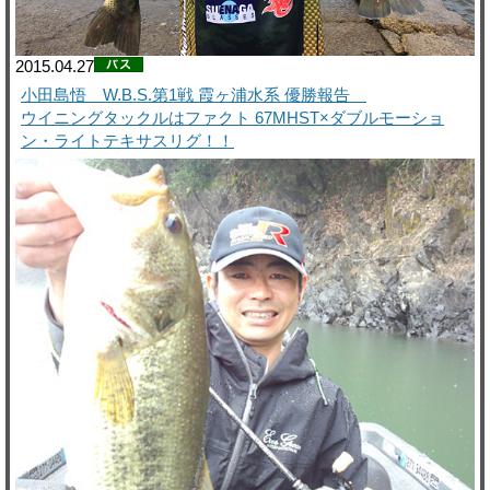
2015.04.27
小田島悟 W.B.S.第1戦 霞ヶ浦水系 優勝報告
ウイニングタックルはファクト 67MHST×ダブルモーショ
ン・ライトテキサスリグ！！