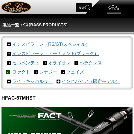
メニュー
検索
MENU
製品一覧 バス[BASS PRODUCTS]
インスピラーレ（RS/GT/スペシャル）
インスピラーレ（トーナメント/ブラック）
セルペンティ
オライオン
ヘラクレス
ファクト
シナジー
フェイズ
ライトキャバルリー
インスパイア（限定モデル）
HFAC-67MHST