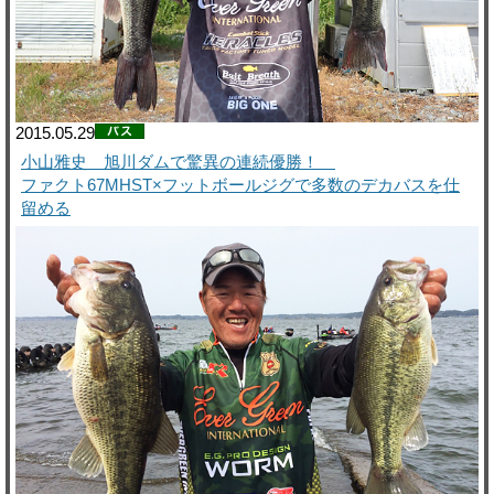
2015.05.29
小山雅史 旭川ダムで驚異の連続優勝！
ファクト67MHST×フットボールジグで多数のデカバスを仕
留める