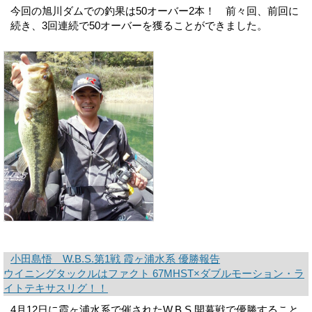
今回の旭川ダムでの釣果は50オーバー2本！ 前々回、前回に
続き、3回連続で50オーバーを獲ることができました。
小田島悟 W.B.S.第1戦 霞ヶ浦水系 優勝報告
ウイニングタックルはファクト 67MHST×ダブルモーション・ラ
イトテキサスリグ！！
4月12日に霞ヶ浦水系で催されたW.B.S.開幕戦で優勝すること