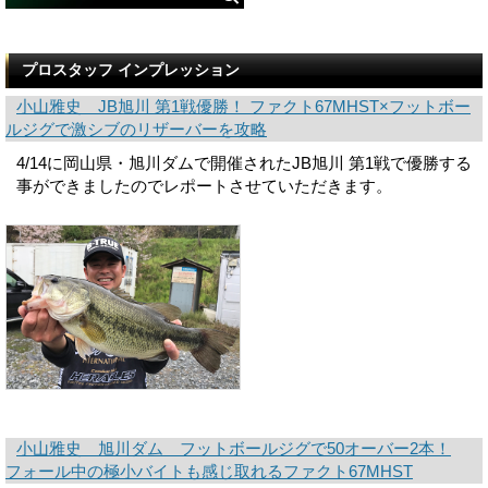
プロスタッフ インプレッション
小山雅史 JB旭川 第1戦優勝！ ファクト67MHST×フットボー
ルジグで激シブのリザーバーを攻略
4/14に岡山県・旭川ダムで開催されたJB旭川 第1戦で優勝する
事ができましたのでレポートさせていただきます。
小山雅史 旭川ダム フットボールジグで50オーバー2本！
フォール中の極小バイトも感じ取れるファクト67MHST