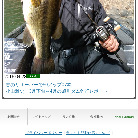
2016.04.28
春のリザーバーで50アップ×7本
小山雅史 3月下旬～4月の旭川ダム釣行レポート
お問合せ
サイトマップ
リンク集
会社案内
プライバシーポリシー
当サイト記載内容について