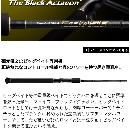
菊元俊文のビッグベイト専用機。
正確無比なコントロール性能と真のパワーを持つ黒き重戦車。
ビッグベイト等の重量級ベイトでビッグバスを獲ることに照準
を絞った豪竿、フェイズ・ブラックアクテオン。ビッグベイト
ロッドとしては一見細身ながらも、肉厚ローテーパーでムチム
チっとしたブランクに秘められた驚異的なリフティングパワ
ー。そして、ただ硬いだけのロッドとは一線を画すビッグベイ
トを乗せて運ぶという感覚。