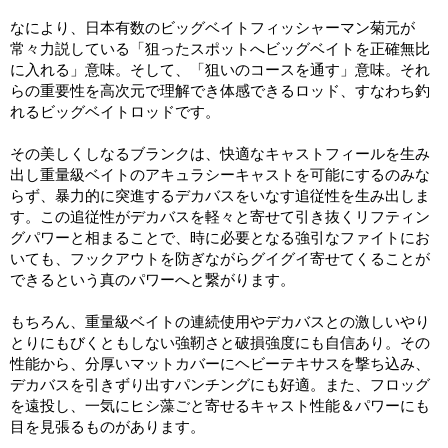
なにより、日本有数のビッグベイトフィッシャーマン菊元が
常々力説している「狙ったスポットへビッグベイトを正確無比
に入れる」意味。そして、「狙いのコースを通す」意味。それ
らの重要性を高次元で理解でき体感できるロッド、すなわち釣
れるビッグベイトロッドです。
その美しくしなるブランクは、快適なキャストフィールを生み
出し重量級ベイトのアキュラシーキャストを可能にするのみな
らず、暴力的に突進するデカバスをいなす追従性を生み出しま
す。この追従性がデカバスを軽々と寄せて引き抜くリフティン
グパワーと相まることで、時に必要となる強引なファイトにお
いても、フックアウトを防ぎながらグイグイ寄せてくることが
できるという真のパワーへと繋がります。
もちろん、重量級ベイトの連続使用やデカバスとの激しいやり
とりにもびくともしない強靭さと破損強度にも自信あり。その
性能から、分厚いマットカバーにヘビーテキサスを撃ち込み、
デカバスを引きずり出すパンチングにも好適。また、フロッグ
を遠投し、一気にヒシ藻ごと寄せるキャスト性能＆パワーにも
目を見張るものがあります。