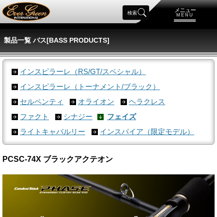
メニュー
検索
MENU
製品一覧 バス[BASS PRODUCTS]
インスピラーレ（RS/GT/スペシャル）
インスピラーレ（トーナメント/ブラック）
セルペンティ
オライオン
ヘラクレス
ファクト
シナジー
フェイズ
ライトキャバルリー
インスパイア（限定モデル）
PCSC-74X ブラックアクテオン