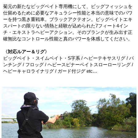
菊元の新たなビッグベイト専用機にして、ビッグフィッシュを
仕留めるために必要なアキュラシー性能と本当の意味でのパワ
ーを持つ黒き重戦車。ブラックアクテオン。ビッグベイトエキ
スパートの限りない情熱と経験が込められた7フィート4イン
チ・エキストラヘビーアクション。そのブランクが生み出す正
確無比なコントロール性能と真のパワーを体感してください。
〈対応ルアー＆リグ〉
ビッグベイト・スイムベイト・S字系 / ヘビーテキサスリグ / パ
ンチング / フロッグ / ヘビースピナーベイトスローローリング /
ヘビーキャロライナリグ / ガード付ジグ etc…