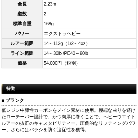
全長
2.23m
継数
2
標準自重
168g
パワー
エクストラヘビー
ルアー範囲
14～112g（1/2～4oz）
ライン範囲
14～30lb /PE40～80lb
価格
54,000円（税別）
特徴
■ ブランク
低レジン中弾性カーボンをメイン素材に使用。極端な曲りを避け
たローテーパー設計で、かつ肉厚に巻くことで、ヘビーウエイト
ルアーの抜群のキャスタビリティー、圧倒的なリフティングパワ
ー、さらにはバラシを防ぐ追従性を獲得。