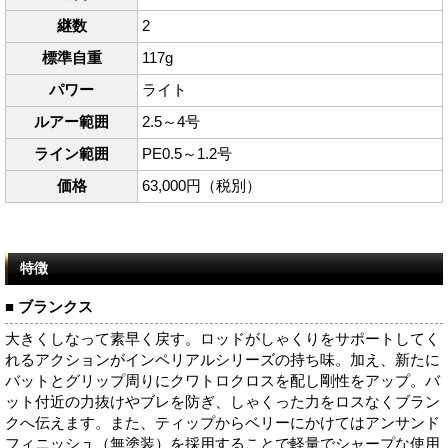
継数
2
標準自重
117g
パワー
ライト
ルアー範囲
2.5～4号
ライン範囲
PE0.5～1.2号
価格
63,000円（税別）
特徴
■ ブランクス
大きくしなって素早く戻す。ロッドがしゃくりをサポートしてく
れるアクションがインペリアルシリーズの持ち味。加え、新たに
バットとグリップ周りにクワトロクロスを配し剛性をアップ。バ
ット付近の力抜けやブレを防ぎ、しゃくった力をロスなくブラン
クへ伝えます。また、ティップからベリーにかけてはアンサンド
フィニッシュ（無塗装）を採用することで軽量でシャープな使用