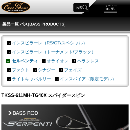
メニュー
検索
MENU
製品一覧 バス[BASS PRODUCTS]
インスピラーレ（RS/GT/スペシャル）
インスピラーレ（トーナメント/ブラック）
セルペンティ
オライオン
ヘラクレス
ファクト
シナジー
フェイズ
ライトキャバルリー
インスパイア（限定モデル）
TKSS-611MH-TG40X スパイダースピン