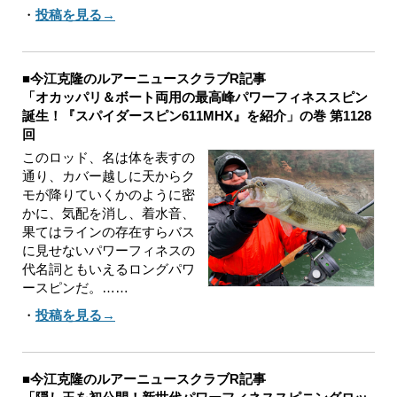
・
投稿を見る→
■今江克隆のルアーニュースクラブR記事
「オカッパリ＆ボート両用の最高峰パワーフィネススピン
誕生！『スパイダースピン611MHX』を紹介」の巻 第1128
回
このロッド、名は体を表すの
通り、カバー越しに天からク
モが降りていくかのように密
かに、気配を消し、着水音、
果てはラインの存在すらバス
に見せないパワーフィネスの
代名詞ともいえるロングパワ
ースピンだ。……
・
投稿を見る→
■今江克隆のルアーニュースクラブR記事