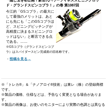
「隠し玉を初公開！新世代パワーフィネススピニングロッ
ド・グランドスピンコブラ！」の巻 第1087回
今江的「GSコブラ」の最大に
して最強のメリットは、あと
にも先にも「このGSコブラほ
ど、スピニングピッチングが
高精度に決まるスピニングロ
ッドはない」と断言できる点
である。……
※GSコブラ（グランドスピンコブ
ラ）はスパイダースピン完成前の旧名称です。
・
投稿を見る→
※「トレカ®」＆「ナノアロイ®技術」は東レ（株）の登録商標
です。
※製品の価格、仕様などは、予告なく変更となる場合がありま
す。
※製品の画像は、お使いのモニターにより実際の色調とは異なる