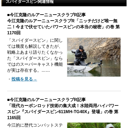
スパイダースピン関連情報
■今江克隆のルアーニュースクラブR記事
今江克隆のルアーニュースクラブR「ニッチだけど唯一無
二！今まで伏せていたパワースピンの本当の秘密」の巻 第
1170回
「スパイダースピン」に関し
ては幾度も解説してきたが、
戦略上あまり語りたくなかっ
た「スパイダースピン」なら
ではのスーパーキャスト機能
が実は存在する。……
・
投稿を見る→
■今江克隆のルアーニュースクラブR記事
「現代カーボンロッド技術の集大成！水陸両用ハイパワー
スピン『スパイダースピン611MH-TG40X』登場」の巻 第
1165回
今江的に歴代コンバットステ