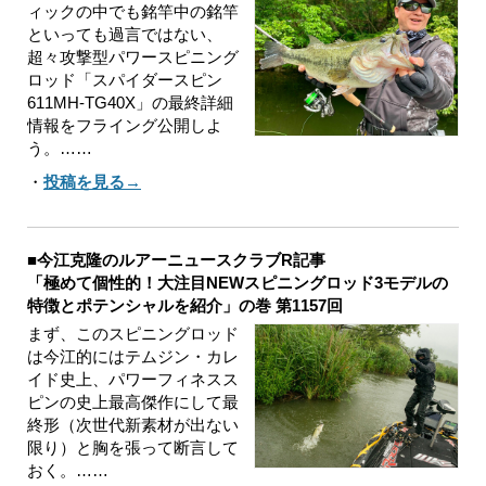
ィックの中でも銘竿中の銘竿
といっても過言ではない、
超々攻撃型パワースピニング
ロッド「スパイダースピン
611MH-TG40X」の最終詳細
情報をフライング公開しよ
う。……
・
投稿を見る→
■今江克隆のルアーニュースクラブR記事
「極めて個性的！大注目NEWスピニングロッド3モデルの
特徴とポテンシャルを紹介」の巻 第1157回
まず、このスピニングロッド
は今江的にはテムジン・カレ
イド史上、パワーフィネスス
ピンの史上最高傑作にして最
終形（次世代新素材が出ない
限り）と胸を張って断言して
おく。……