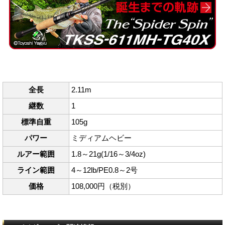
全長
2.11m
継数
1
標準自重
105g
パワー
ミディアムヘビー
ルアー範囲
1.8～21g(1/16～3/4oz)
ライン範囲
4～12lb/PE0.8～2号
価格
108,000円（税別）