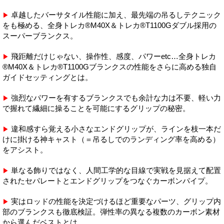
卓越したバーサタイル性能に加え、最先端の吊るしテクニック
▶
をも極める、全身トレカ®M40X＆トレカ®T1100Gダブル採用の
スーパーブランクス。
飛距離だけじゃない、操作性、感度、パワーetc…全身トレカ
▶
®M40X＆トレカ®T1100Gブランクスの性能をさらに高める独自
ガイドセッティングとは。
強烈なパワーを有するブランクスでも余計な力は不要、軽い力
▶
で握れて繊細に操ることを可能にするグリップの秘密。
違和感すら覚える小さなエンドグリップが、ラインを枝一本だ
▶
けに掛ける神キャスト（＝吊るしでのランディング率を高める）
をアシスト。
単なる飾りではなく、人間工学的な目線で実戦を見据えて配置
▶
されたセパレートとエンドグリップをつなぐカーボンパイプ。
実はロッドの性能を決定づけるほど重要なパーツ、グリップ内
▶
部のブランクスも徹底検証。弾性率の異なる複数のカーボン素材
から選んだベストとは。