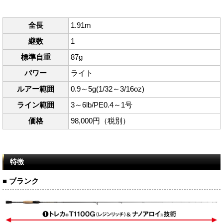
全長
1.91m
継数
1
標準自重
87g
パワー
ライト
ルアー範囲
0.9～5g(1/32～3/16oz)
ライン範囲
3～6lb/PE0.4～1号
価格
98,000円（税別）
特徴
■ ブランク