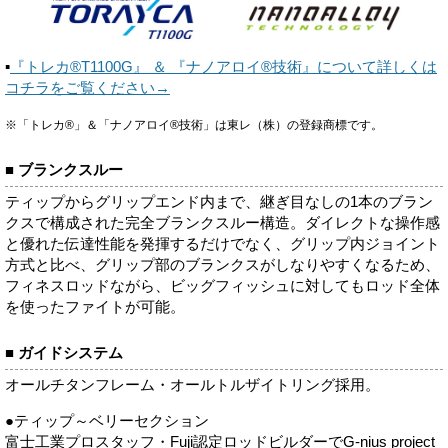
▪
『トレカ®T1100G』 ＆ 『ナノアロイ®技術』について詳しくは
コチラをご覧ください→
※「トレカ®」＆「ナノアロイ®技術」は東レ（株）の登録商標です。
■ ブランクスルー
ティップからグリップエンド内まで、継ぎ目なしの1本のブラン
クスで構成された完全ブランクスルー構造。ダイレクトな操作感
と優れた伝達性能を発揮するだけでなく、グリップ内ジョイント
方式と比べ、グリップ部のブランクスがしなりやすくなるため、
フィネスロッドながら、ビッグフィッシュに対してもロッド全体
を使ったファイトが可能。
■ ガイドシステム
オールチタンフレーム・オールトルザイトリング採用。
●ティップ～ベリーセクション
富士工業プロスタッフ・Fuji認定ロッドビルダーでG-nius project