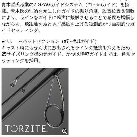
青木哲氏考案のZIGZAGガイドシステム（#1～#6ガイド）を搭
載。青木氏の理論を元にしたガイドの振り角度、設置位置＆個数
により、ラインをガイドに確実に接触させることで感度を増幅し
ながらも、飛距離を落とさず感度を上げる独創的かつ画期的なガ
イドセッティング。
●ベリー～バットセクション（#7～#11ガイド）
キャスト時にらせん状に放出されるラインの抵抗を抑えるため、
25サイズリング径の元ガイド、かつ以降#7ガイドまでは、通常セ
ッティングを採用。