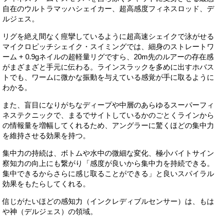
自在のウルトラマッハシェイカー、超高感度フィネスロッド、デ
ルジェス。
リグを絶え間なく痙攣しているように超高速シェイクで泳がせる
マイクロピッチシェイク・スイミングでは、細身のストレートワ
ーム + 0.9gネイルの超軽量リグですら、20m先のルアーの存在感
がまざまざと手元に伝わる。ラインスラックを多めに出すホバス
トでも、ワームに微かな振動を与えている感覚が手に取るように
わかる。
また、盲目になりがちなディープや中層のあらゆるスーパーフィ
ネステクニックで、まるでサイトしているかのごとくラインから
の情報量を増幅してくれるため、アングラーに驚くほどの集中力
を維持させる効果を持つ。
集中力の持続は、ボトムや水中の微細な変化、極小バイトサイン
察知力の向上にも繋がり「感度が良いから集中力を持続できる。
集中できるからさらに感じ取ることができる」と良いスパイラル
効果をもたらしてくれる。
信じがたいほどの感知力（インクレディブルセンサー）は、もは
や神（デルジェス）の領域。