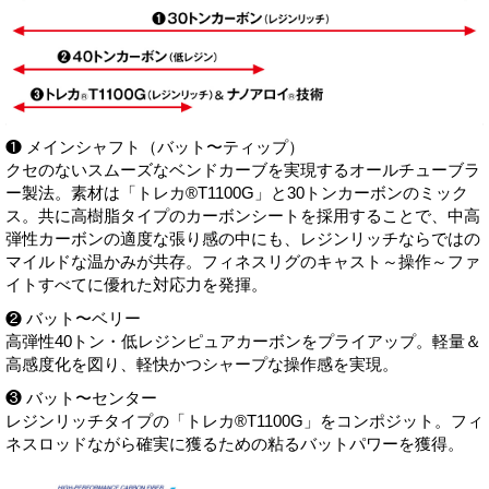
❶ メインシャフト（バット〜ティップ）
クセのないスムーズなベンドカーブを実現するオールチューブラ
ー製法。素材は「トレカ®T1100G」と30トンカーボンのミック
ス。共に高樹脂タイプのカーボンシートを採用することで、中高
弾性カーボンの適度な張り感の中にも、レジンリッチならではの
マイルドな温かみが共存。フィネスリグのキャスト～操作～ファ
イトすべてに優れた対応力を発揮。
❷ バット〜ベリー
高弾性40トン・低レジンピュアカーボンをプライアップ。軽量＆
高感度化を図り、軽快かつシャープな操作感を実現。
❸ バット〜センター
レジンリッチタイプの「トレカ®T1100G」をコンポジット。フィ
ネスロッドながら確実に獲るための粘るバットパワーを獲得。