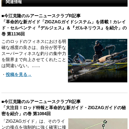
関連情報
■今江克隆のルアーニュースクラブR記事
「革命的な新ガイド「ZIGZAGガイドシステム」を搭載！カレイ
ド・セルペンティ『デルジェス』＆『ガルネリウス』を紹介」の
巻 第1136回
このロッドのフィネスにおける明
確な感度の良さは、自分が苦手な
スーパーフィネスな釣りの集中力
を限界まで向上させてくれたこと
は間違いない。……
・
投稿を見る→
■今江克隆のルアーニュースクラブR記事
「大注目！ロッド特報と革命的な新ガイド・ZIGZAGガイドの秘
密を紹介」の巻 第1084回
「ZIGZAGガイド」は、そのライ
ンの接点を強制的に強く確実に接