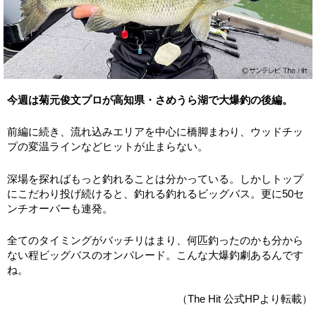
今週は菊元俊文プロが高知県・さめうら湖で大爆釣の後編。
前編に続き、流れ込みエリアを中心に橋脚まわり、ウッドチッ
プの変温ラインなどヒットが止まらない。
深場を探ればもっと釣れることは分かっている。しかしトップ
にこだわり投げ続けると、釣れる釣れるビッグバス。更に50セ
ンチオーバーも連発。
全てのタイミングがバッチリはまり、何匹釣ったのかも分から
ない程ビッグバスのオンパレード。こんな大爆釣劇あるんです
ね。
（The Hit 公式HPより転載）