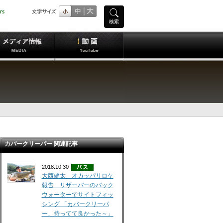
検索
カバークリーパー 関連記事
2018.10.30
大西健太 オカッパリロケ
報告 リザーバーのバック
ウォーターでサイトフィッ
シング 「カバークリーパ
ー、持ってて良かった～」