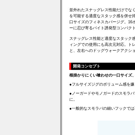
並外れたスナッグレス性能だけでな
を可能する適度なスタック感を併せ
口サイズのフィネスカバージグ。16
ーに忍び寄るバイト誘発型コンパク
スナッグレス性能と適度なスタック
ィングでの使用にも高次元対応。ト
と、左右へのドッグウォークアクシ
開発コンセプト
根掛かりにくい喰わせの一口サイズ
●フルサイズジグのボリューム感を嫌
●ノーガードやモノガードのスモラ
に。
●一般的なスモラバの細いフックで