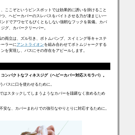
く、ここぞというピンスポットでは効果的に誘いを掛けること
持つ、ヘビーカバーのスレバスをバイトさせる力が凄まじい一
ポンドでアワセてもびくともしない強靭なフックを装備。カバ
トジグ、カバークリーパー。
感の両立は、ズル引き、ボトムバンプ、スイミング等キャステ
レーラーに
アントライオン
を組み合わせてボトムジャークする
ョンを実現し、バスにその存在をアピールします。
、コンパクトなフィネスジグ（ヘビーカバー対応スモラバ）。
うバスに口を使わせるために。
バではスタックしてしまうようなカバーを躊躇なく攻めるため
は不安な、カバーまわりでの強引なやりとりに対応するために。