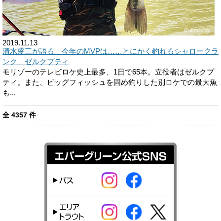
2019.11.13
清水盛三が語る 今年のMVPは……とにかく釣れるシャロークラ
ンク、ゼルクプティ
モリゾーのテレビロケ史上最多、1日で65本。立役者はゼルクプ
ティ。また、ビッグフィッシュを固め釣りした別ロケでの最大魚
も...
全
4357
件