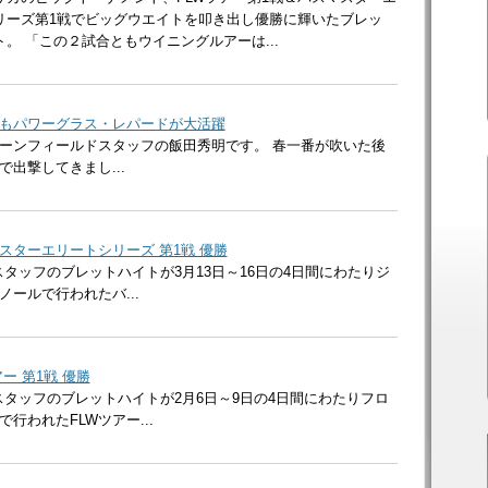
リーズ第1戦でビッグウエイトを叩き出し優勝に輝いたブレッ
。 「この２試合ともウイニングルアーは...
もパワーグラス・レパードが大活躍
ーンフィールドスタッフの飯田秀明です。 春一番が吹いた後
出撃してきまし...
スターエリートシリーズ 第1戦 優勝
タッフのブレットハイトが3月13日～16日の4日間にわたりジ
ールで行われたバ...
ー 第1戦 優勝
スタッフのブレットハイトが2月6日～9日の4日間にわたりフロ
行われたFLWツアー...