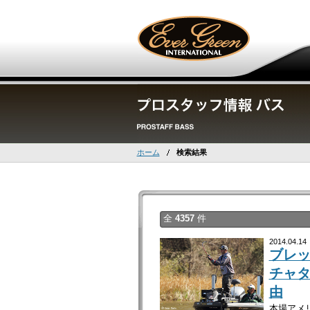
ホーム
検索結果
全
4357
件
2014.04.14
ブレ
チャ
由
本場アメ