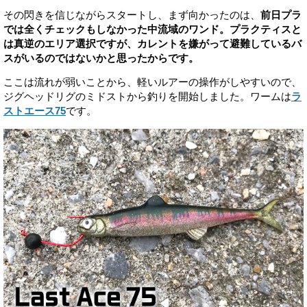
その閃きを信じながらスタートし、まず向かったのは、
前日プラ
では全くチェックもしなかった中流域のワンド。プラクティスと
は真逆のエリア選択ですが、カレントを嫌がって避難しているバ
スがいるのではないかと思ったからです。
ここは流れが弱いことから、軽いルアーの操作がしやすいので、
ジグヘッドリグのミドストから釣りを開始しました。ワームは
ラ
ストエース75
です。