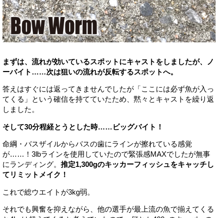
まずは、流れが効いているスポットにキャストをしましたが、ノ
ーバイト……次は狙いの流れが反転するスポットへ。
答えはすぐには返ってきませんでしたが「ここには必ず魚が入っ
てくる」という確信を持てていたため、黙々とキャストを繰り返
しました。
そして30分程経とうとした時……ビッグバイト！
命綱・バスザイルからバスの歯にラインが擦れている感覚
が……！3lbラインを使用していたので緊張感MAXでしたが無事
にランディング。
推定1,300gのキッカーフィッシュをキャッチし
てリミットメイク！
これで総ウエイトが3kg弱。
それでも興奮を抑えながら、他の選手が最上流の魚で揃えてくる