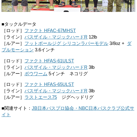
■タックルデータ
［ロッド］
ファクト HFAC-67MHST
［ライン］
バスザイル・マジックハードR
12lb
［ルアー］
フットボールジグ シリコンラバーモデル
3/8oz +
ダ
ブルモーション
3.6インチ
［ロッド］
ファクト HFAS-61ULST
［ライン］
バスザイル・マジックハードR
3lb
［ルアー］
ボウワーム
5インチ ネコリグ
［ロッド］
ファクト HFAS-65ULST
［ライン］
バスザイル・マジックハードR
3lb
［ルアー］
ラストエース75
ジグヘッドリグ
■関連サイト：
JB日本バスプロ協会・NBC日本バスクラブ公式サ
イト