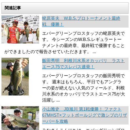
関連記事
蛯原英夫 W.B.S.プロトーナメント最終
戦 優勝！
エバーグリーンプロスタッフの蛯原英夫で
す。 今シーズンのW.B.S.レギュラートー
ナメントの最終章、最終戦で優勝すること
ができましたので報告させていただきます。 ...
飯田秀明 利根川水系オカッパリ ラスト
エース75でスレバス連発！
エバーグリーンプロスタッフの飯田秀明で
す。 週末はもちろん、平日でもアングラ
ーの姿が絶えない人気のフィールド、利根
川水系のオカッパリでラストエース75が大
活躍し ...
小山雅史 JB旭川 第1戦優勝！ ファクト
67MHST×フットボールジグで激シブのリザ
ーバーを攻略