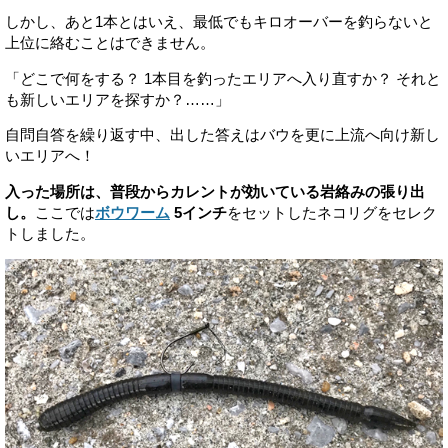
しかし、あと1本とはいえ、最低でもキロオーバーを釣らないと
上位に絡むことはできません。
「どこで何をする？ 1本目を釣ったエリアへ入り直すか？ それと
も新しいエリアを探すか？……」
自問自答を繰り返す中、出した答えはバウを更に上流へ向け新し
いエリアへ！
入った場所は、普段からカレントが効いている岩絡みの張り出
し。
ここでは
ボウワーム
5インチ
をセットしたネコリグをセレク
トしました。