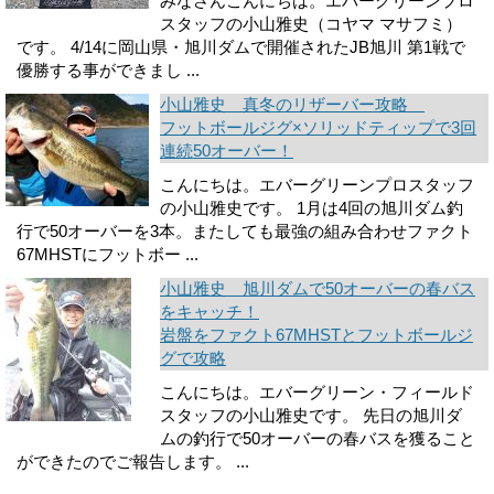
みなさんこんにちは。エバーグリーンプロ
スタッフの小山雅史（コヤマ マサフミ）
です。 4/14に岡山県・旭川ダムで開催されたJB旭川 第1戦で
優勝する事ができまし ...
小山雅史 真冬のリザーバー攻略
フットボールジグ×ソリッドティップで3回
連続50オーバー！
こんにちは。エバーグリーンプロスタッフ
の小山雅史です。 1月は4回の旭川ダム釣
行で50オーバーを3本。またしても最強の組み合わせファクト
67MHSTにフットボー ...
小山雅史 旭川ダムで50オーバーの春バス
をキャッチ！
岩盤をファクト67MHSTとフットボールジ
グで攻略
こんにちは。エバーグリーン・フィールド
スタッフの小山雅史です。 先日の旭川ダ
ムの釣行で50オーバーの春バスを獲ること
ができたのでご報告します。 ...