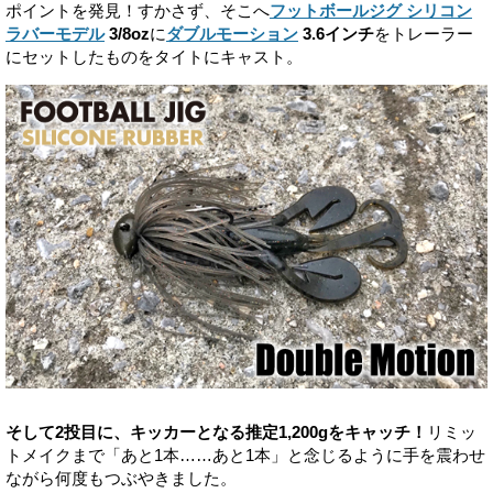
ポイントを発見！すかさず、そこへ
フットボールジグ シリコン
ラバーモデル
3/8oz
に
ダブルモーション
3.6インチ
をトレーラー
にセットしたものをタイトにキャスト。
そして2投目に、キッカーとなる推定1,200gをキャッチ！
リミッ
トメイクまで「あと1本……あと1本」と念じるように手を震わせ
ながら何度もつぶやきました。