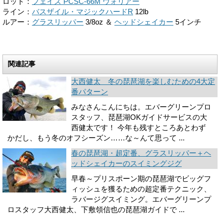
ロッド：
フェイズ PCSC-66M ウォリアー
ライン：
バスザイル・マジックハードR
12lb
ルアー：
グラスリッパー
3/8oz ＆
ヘッドシェイカー
5インチ
関連記事
大西健太 冬の琵琶湖を楽しむための4大定
番パターン
みなさんこんにちは。エバーグリーンプロ
スタッフ、琵琶湖OKガイドサービスの大
西健太です！ 今年も残すところあとわず
かだし、もう冬のオフシーズン……な～んて思って ...
春の琵琶湖・超定番、グラスリッパー＋ヘ
ッドシェイカーのスイミングジグ
早春～プリスポーン期の琵琶湖でビッグフ
ィッシュを獲るための超定番テクニック、
ラバージグスイミング。エバーグリーンプ
ロスタッフ大西健太、下敷領信也の琵琶湖ガイドで ...