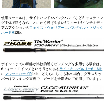
使用タックルは、サイドハンドやバックハンドなどキャスティン
グ主体で狙うなら、とにかく投げやすい6フィート6インチミディ
アムアクションの
フェイズ・ウォリアー
に
バスザイル・マジック
ハードR
12lb。
ポイントまでの距離が比較的近くピッチングを多用する場合は、
6フィート11インチという長さのある
ライトキャバルリー611MH
に
マジックハードR
14lb。どちらにしても私の場合、グラスリッ
パーはフッキング重視で、ガードを全部抜いて使用しています。