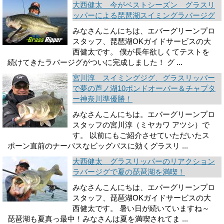
大西健太 今がベストシーズン グラスリ
ッパーによる琵琶湖スイミングラバージグ
みなさんこんにちは、エバーグリーンプロ
スタッフ、琵琶湖OKガイドサービスの大
西健太です。 僕が長年欲しくてテストを
続けてきたラバージグがついに完成しました！ グ ...
宮川淳 スイミングジグ、グラスリッパー
で夢の芦ノ湖10ポンドオーバー＆チャプタ
ー神奈川準優勝！
みなさんこんにちは。エバーグリーンプロ
スタッフの宮川淳（ミヤカワ アツシ）で
す。 以前にもご紹介させていただいたス
ポーン直前のナーバスなビッグバスに効くグラスリ ...
大西健太 グラスリッパーのリアクション
ラバージグで夏の琵琶湖を満喫！
みなさんこんにちは、エバーグリーンプロ
スタッフ、琵琶湖OKガイドサービスの大
西健太です。 暑い日が続いていますね～
琵琶湖も夏真っ最中！みなさんは夏を満喫されてま ...