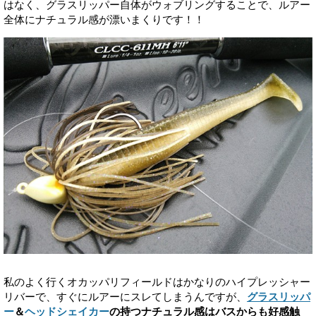
はなく、グラスリッパー自体がウォブリングすることで、ルアー
全体にナチュラル感が漂いまくりです！！
私のよく行くオカッパリフィールドはかなりのハイプレッシャー
リバーで、すぐにルアーにスレてしまうんですが、
グラスリッパ
ー
＆
ヘッドシェイカー
の持つナチュラル感はバスからも好感触