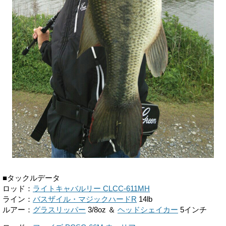
■タックルデータ
ロッド：
ライトキャバルリー CLCC-611MH
ライン：
バスザイル・マジックハードR
14lb
ルアー：
グラスリッパー
3/8oz ＆
ヘッドシェイカー
5インチ