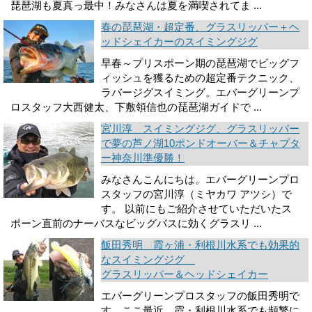
琵琶湖も夏真っ最中！みなさんは夏を満喫されてま ...
春の琵琶湖・超定番、グラスリッパー＋ヘ
ッドシェイカーのスイミングジグ
早春～プリスポーン期の琵琶湖でビッグフ
ィッシュを獲るための超定番テクニック、
ラバージグスイミング。エバーグリーンプ
ロスタッフ大西健太、下敷領信也の琵琶湖ガイドで ...
宮川淳 スイミングジグ、グラスリッパー
で夢の芦ノ湖10ポンドオーバー＆チャプタ
ー神奈川準優勝！
みなさんこんにちは。エバーグリーンプロ
スタッフの宮川淳（ミヤカワ アツシ）で
す。 以前にもご紹介させていただいたス
ポーン直前のナーバスなビッグバスに効くグラスリ ...
飯田秀明 霞ヶ浦・利根川水系でも効果的
なスイミングジグ
グラスリッパー＆ヘッドシェイカー
エバーグリーンプロスタッフの飯田秀明で
す。ここ最近、霞・利根川水系でも頻繁に