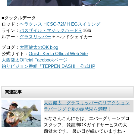
■タックルデータ
ロッド：
ヘラクレス HCSC-72MH EGスイミング
ライン：
バスザイル・マジックハードR
16lb
ルアー：
グラスリッパー
+ ヘッドシェイカー
ブログ：
大西健太のOK blog
公式サイト：
Onishi Kenta Official Web Site
大西健太Official Facebookページ
釣りビジョン番組「TEPPEN DASH!」公式HP
関連記事
大西健太 グラスリッパーのリアクション
ラバージグで夏の琵琶湖を満喫！
みなさんこんにちは、エバーグリーンプロ
スタッフ、琵琶湖OKガイドサービスの大
西健太です。 暑い日が続いていますね～