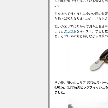
ンの裏に張り付く浮いている個体をボ
の。
川を上って行くうちに冷たい雨の影響
た15～16℃となりましたが、「な
狙いのエリアに向かって川を上る途中
ようと
クラフト
をキャスト。すると数
ね」とプレスの方と話しながら目的の
その後、狙いのエリアで3/8ozラバー
6,615g。1,785gのビッグフィ
ました。