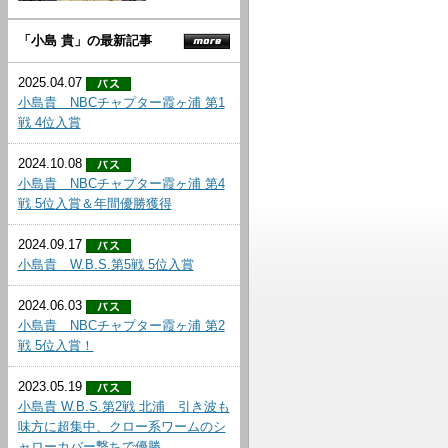
「小島 貴」の最新記事
2025.04.07
小島貴 NBCチャプター霞ヶ浦 第1
戦 4位入賞
2024.10.08
小島貴 NBCチャプター霞ヶ浦 第4
戦 5位入賞＆年間優勝獲得
2024.09.17
小島貴 W.B.S.第5戦 5位入賞
2024.06.03
小島貴 NBCチャプター霞ヶ浦 第2
戦 5位入賞！
2023.05.19
小島貴 W.B.S.第2戦 北浦 引き波も
味方に超集中、クロー系ワームのシ
ャローカバー撃ちで優勝