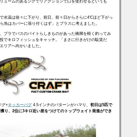
リュームのあるジグでリアクションで口を使わせるというも
で水温は徐々に下がり、前日、前々日からさらに4℃ほど下がっ
おさら魚はカバーに張り付くはず」とプラスに考えました。
、プラでバスのバイトらしきものがあった橋脚を軽く釣ってみ
投でキロフィッシュをキャッチ。「まさに行きがけの駄賃だ
エリアへ向かいました。
ジグ+
キッカーバグ
4.5インチのパターンがハマり、
初日は5匹で
ッシュを獲り、2位に3キロ近い差をつけてのトップウェイト発進ができ