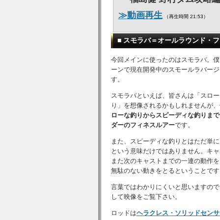
≫動画再生
（再生時間 21:53）
■ スモラバ＝オールラウンド・
今回メインに使ったのはスモラバ。僕
ーンで現在開発中のスモールラバージ
す。
スモラバといえば、皆さんは「スロー
り」を想像されるかもしれませんが、
ローな釣りからスピーディな釣りまで
ダーのフィネスルアー
です。
また、スピーディな釣りとはただ単に
という意味だけではありません。キャ
また次のキャストまでの一連の動作を
無駄のない動きをとるということです
言葉ではわかりにくいと思いますので
して映像をご覧下さい。
ロッドは
ヘラクレス・ソリッドセンサ