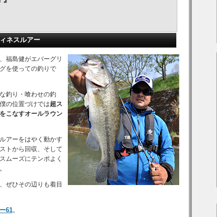
フィネスルアー
、福島健がエバーグリ
グを使っての釣りで
な釣り・喰わせの釣
僕の位置づけでは
超ス
をこなすオールラウン
ルアーをはやく動かす
ストから回収、そして
スムーズにテンポよく
。
、ぜひその辺りも着目
ー61
。