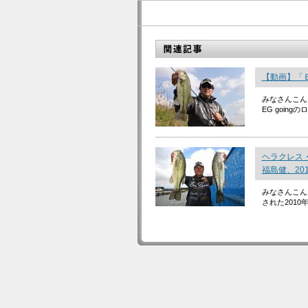
【動画】「Ｅ
みなさんこん
EG goin
ヘラクレス
福島健、20
みなさんこん
された2010