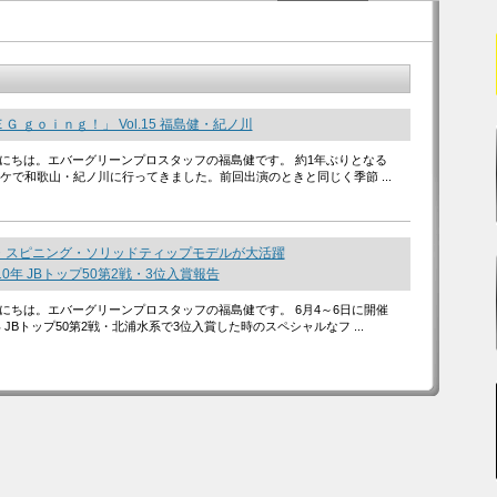
Ｇ ｇｏｉｎｇ！」 Vol.15 福島健・紀ノ川
にちは。エバーグリーンプロスタッフの福島健です。 約1年ぶりとなる
gのロケで和歌山・紀ノ川に行ってきました。前回出演のときと同じく季節 ...
・スピニング・ソリッドティップモデルが大活躍
10年 JBトップ50第2戦・3位入賞報告
にちは。エバーグリーンプロスタッフの福島健です。 6月4～6日に開催
年 JBトップ50第2戦・北浦水系で3位入賞した時のスペシャルなフ ...