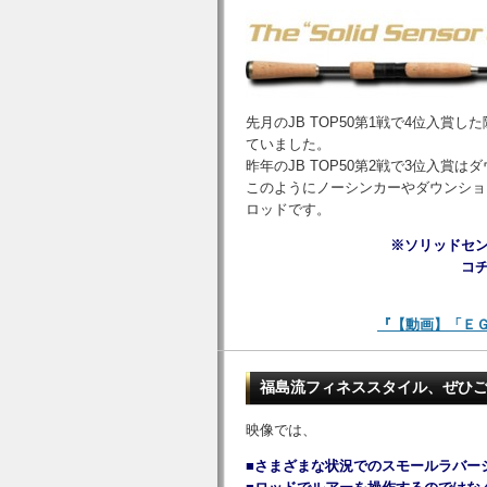
先月のJB TOP50第1戦で4位入
ていました。
昨年のJB TOP50第2戦で3位入
このようにノーシンカーやダウンショ
ロッドです。
※ソリッドセン
コ
『【動画】「ＥＧ 
福島流フィネススタイル、ぜひ
映像では、
■さまざまな状況でのスモールラバー