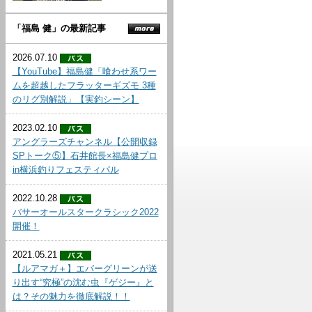
「福島 健」の最新記事
2026.07.10
【YouTube】福島健「喰わせ系ワー
ムを超越したフラッターギズモ 3種
のリグ別解説」【実釣シーン】
2023.02.10
アングラーズチャンネル【公開収録
SPトーク⑤】石井館長×福島健プロ
in横浜釣りフェスティバル
2022.10.28
バサーオールスタークラシック2022
開催！
2021.05.21
【ルアマガ＋】エバーグリーンが送
り出す“究極”の沈む虫『ゲジー』と
は？その魅力を徹底解説！！