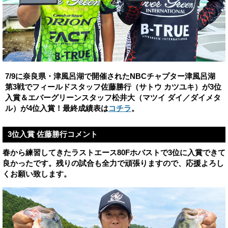
7/9に奈良県・津風呂湖で開催されたNBCチャプター津風呂湖
第3戦でフィールドスタッフ佐藤勝行（サトウ カツユキ）が3位
入賞＆エバーグリーンスタッフ松井大（マツイ ダイ／ダイメタ
ル）が4位入賞！最終成績表は
コチラ
。
3位入賞 佐藤勝行コメント
春から練習してきたラストエース80Fホバストで3位に入賞できて
良かったです。残りの試合も全力で頑張りますので、応援よろし
くお願い致します。