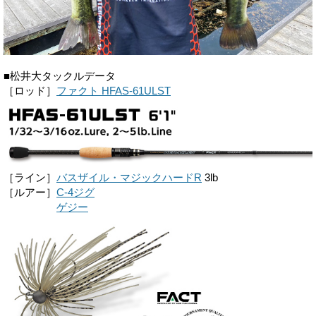
■松井大タックルデータ
［ロッド］
ファクト HFAS-61ULST
［ライン］
バスザイル・マジックハードR
3lb
［ルアー］
C-4ジグ
［ルアー］
ゲジー