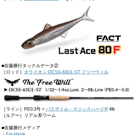
■佐藤勝行タックルデータ②
［ロッド］
オライオン OCSS-63UL-ST フリーウィル
［ライン］PE0.3号 +
バスザイル・マジックハードR
4lb
［ルアー］リアル系ワーム
■佐藤勝行メディア
・
Facebook