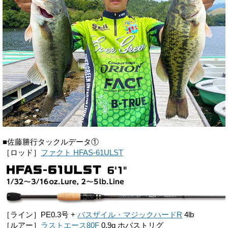
■佐藤勝行タックルデータ①
［ロッド］
ファクト HFAS-61ULST
［ライン］PE0.3号 +
バスザイル・マジックハードR
4lb
［ルアー］
ラストエース80F
0.9g ホバストリグ