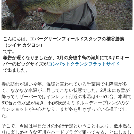
こんにちは。エバーグリーンフィールドスタッフの椎谷勝義
（シイヤ カツヨシ）
です。
報告が遅くなりましたが、3月の房総半島の河川にて3キロオー
バーのビッグサイズが
コンバットクランクフラットサイド
で出ました。
春の訪れが遅い今年。温暖と言われている千葉県でも降雪が多
く、なかなか水温が上昇してこない状態でした。2月末にも雪が
降ってリザーバーではインレット付近の水温は4～5℃台、本湖で
6℃台と低水温が続き、釣果状況もミドル～ディープレンジのダ
ウンショットが中心となり、まだ冬を引きずっている様子でし
た。
そこで、今回は半日だけの釣行予定ということもあり、低水温な
りに楽しめそうな河川をハードプラグで狙ってみることにしまし