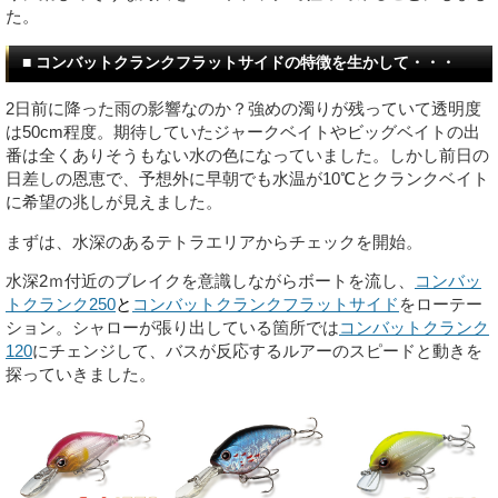
た。
■ コンバットクランクフラットサイドの特徴を生かして・・・
2日前に降った雨の影響なのか？強めの濁りが残っていて透明度
は50cm程度。期待していたジャークベイトやビッグベイトの出
番は全くありそうもない水の色になっていました。しかし前日の
日差しの恩恵で、予想外に早朝でも水温が10℃とクランクベイト
に希望の兆しが見えました。
まずは、水深のあるテトラエリアからチェックを開始。
水深2ｍ付近のブレイクを意識しながらボートを流し、
コンバッ
トクランク250
と
コンバットクランクフラットサイド
をローテー
ション。シャローが張り出している箇所では
コンバットクランク
120
にチェンジして、バスが反応するルアーのスピードと動きを
探っていきました。