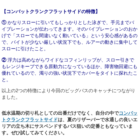
【コンバットクランクフラットサイドの特徴】
①
かなりスローに引いてもしっかりとした泳ぎで、手元までバ
イブレーションが伝わってきます。そのバイブレーションのおか
げで「スローでも間違いなく動いている」という安心感があるの
で、バイトが少ない厳しい状況下でも、
ルアーの動きに集中して
スローに引けたこと
。
②
浮力は高めながらワイドなコフィンリップが、スロー引きで
もレンジキープできる原動力になっているほか、障害物回避にも
優れているので、濁りの強い状況下でカバーをタイトに探れたこ
と。
以上の2つの特徴により今回のビッグバスのキャッチにつながり
ました。
低水温期の切り札としての出番だけでなく、自分の中で
コンバッ
トクランクフラットサイド
は、夏のリザーバーで水通しの良いエ
リアの立ち木にサスペンドするバス狙いの定番ともなっていま
す。ぜひ試してみてください。