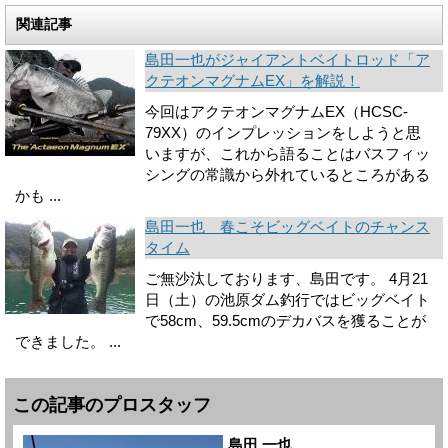
関連記事
島田一也がジャイアントベイトロッド「ア
クテオンマグナムEX」を解説！
今回はアクテオンマグナムEX（HCSC-
79XX）のインプレッションをしようと思
いますが、これから語ることはバスフィッ
シングの常識から外れているところがある
かも ...
島田一也 春こそビッグベイトのチャンス
タイム
ご無沙汰しております、島田です。 4月21
日（土）の池原ダム釣行ではビッグベイト
で58cm、59.5cmのデカバスを獲ることが
できました。 ...
この記事のプロスタッフ
島田 一也