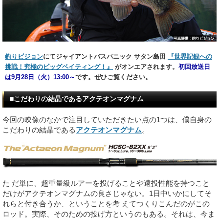
釣りビジョン
にてジャイアントバスパニック サタン島田
『世界記録への
挑戦！究極のビッグベイティング！』
がオンエアされます。
初回放送日
は9月28日（火）13:00～
です。ぜひご覧ください。
■こだわりの結晶であるアクテオンマグナム
今回の映像のなかで注目していただきたい点の1つは、僕自身の
こだわりの結晶である
アクテオンマグナム
。
た だ単に、超重量級ルアーを投げることや遠投性能を持つこと
だけがアクテオンマグナムの良さじゃない。1日中いかにしてそ
れらと付き合うか、ということを考 えてつくりこんだのがこの
ロッド。実際、そのための投げ方というのもある。それは、今ま