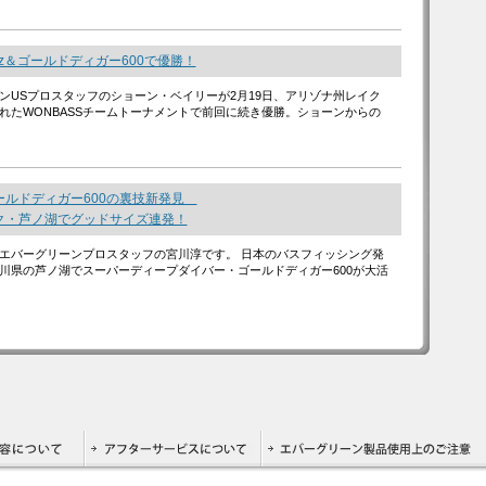
4oz＆ゴールドディガー600で優勝！
ンUSプロスタッフのショーン・ベイリーが2月19日、アリゾナ州レイク
れたWONBASSチームトーナメントで前回に続き優勝。ショーンからの
ールドディガー600の裏技新発見
ク・芦ノ湖でグッドサイズ連発！
エバーグリーンプロスタッフの宮川淳です。 日本のバスフィッシング発
川県の芦ノ湖でスーパーディープダイバー・ゴールドディガー600が大活