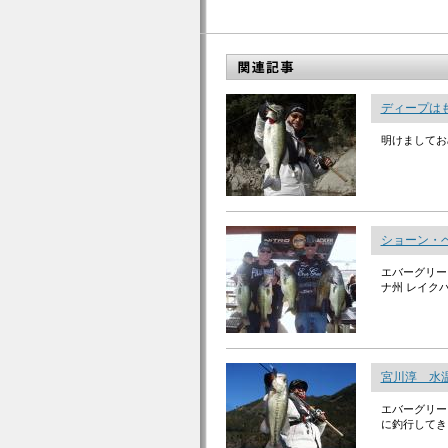
ディープはも
明けましてお
ショーン・
エバーグリー
ナ州 レイクハ
宮川淳 水
エバーグリー
に釣行してきま