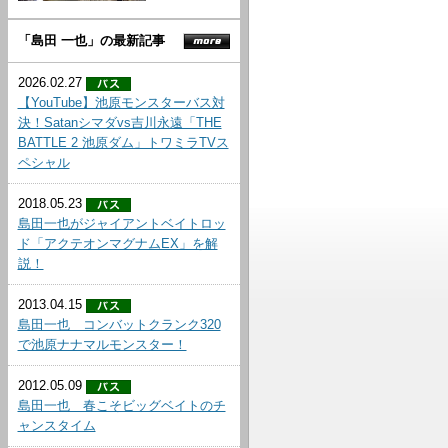
「島田 一也」の最新記事
2026.02.27
【YouTube】池原モンスターバス対
決！Satanシマダvs吉川永遠「THE
BATTLE 2 池原ダム」トワミラTVス
ペシャル
2018.05.23
島田一也がジャイアントベイトロッ
ド「アクテオンマグナムEX」を解
説！
2013.04.15
島田一也 コンバットクランク320
で池原ナナマルモンスター！
2012.05.09
島田一也 春こそビッグベイトのチ
ャンスタイム