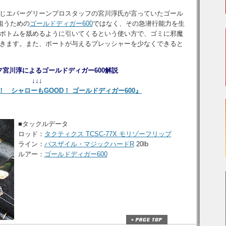
じエバーグリーンプロスタッフの宮川淳氏が言っていたゴール
狙うための
ゴールドディガー600
ではなく、その急潜行能力を生
ボトムを舐めるように引いてくるという使い方で、ゴミに邪魔
きます。また、ボートが与えるプレッシャーを少なくできると
宮川淳によるゴールドディガー600解説
↓↓↓
 シャローもGOOD！ ゴールドディガー600』
■タックルデータ
ロッド：
タクティクス TCSC-77X モリゾーフリップ
ライン：
バスザイル・マジックハードR
20lb
ルアー：
ゴールドディガー600