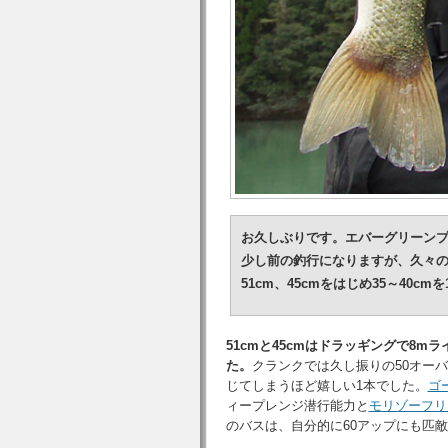
お久しぶりです。エバーグリーン
少し前の釣行になりますが、久々
51cm、45cm
をはじめ35～40cm
51cmと45cmはドラッギングで8m
た。
クランクでは久し振りの50オー
じてしまうほど嬉しい1本でした。
ゴ
ィープレンジ潜行能力と
モリゾーフリ
のバスは、自分的に60アップにも匹