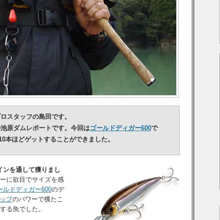
プロスタッフの島田です。
の池原ダムレポートです。今回は
ゴールドディガー600
で
を10本ほどゲットすることができました。
ラインを通して獲りまし
バーに欲目でサイズを感
ールドディガー600
のデ
ップ
のパワーで獲たこ
敵する魚でした。