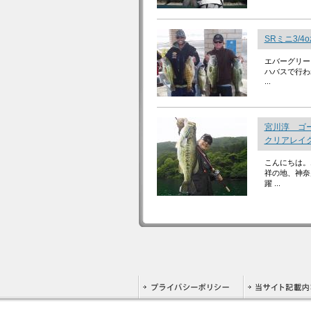
SRミニ3/
エバーグリー
ハバスで行わ
...
宮川淳 ゴ
クリアレイ
こんにちは。
祥の地、神奈
躍 ...