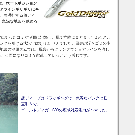
は、
ボートポジション
アラインギリギリにキ
。急潜行する超ディー
、急深な地形を舐める
岸にあったゴミが湖面に氾濫し、風で岸際にまとまってあるとこ
ンクを引ける状況ではありま せんでした。風裏の浮きゴミの少
地形の池原ダムでは、風裏からクランクでショアラインを流し
当たる面になりゴミが散乱しているという感じです。
超ディープはドラッギングで、急深なバンクは垂
直引きで。
ゴールドディガー600の広域対応能力がハマった。