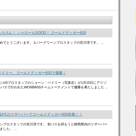
ちろん！ シャローもGOOD！ ゴールドディガー600
めでとうございます。エバーグリーンプロスタッフの宮川淳です。 ...
ベイリー、ゴールドディガー600で優勝！
ンUSプロスタッフのショーン・ベイリー（写真右）が1月15日にアリゾ
バスで行われたWONBASSチームトーナメントで優勝を果たしました ...
温4℃のリザーバーでゴールドディガー600炸裂！！
ンプロスタッフの宮川淳です。 初バスを拝もうと静岡県内のリザーバー
した。 ...