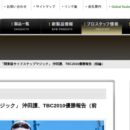
「関東版サイドステップマジック」 沖田護、TBC2010優勝報告（前編）
ック」 沖田護、TBC2010優勝報告（前