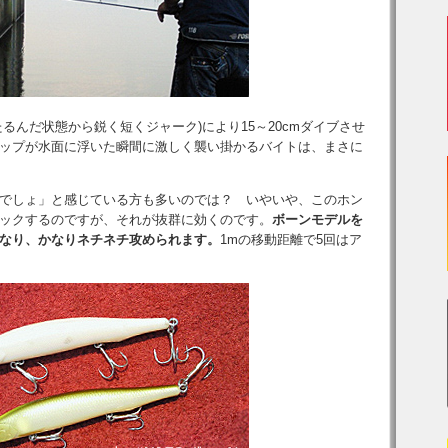
るんだ状態から鋭く短くジャーク)により15～20cmダイブさせ
ップが水面に浮いた瞬間に激しく襲い掛かるバイトは、まさに
でしょ」と感じている方も多いのでは？ いやいや、このホン
ックするのですが、それが抜群に効くのです。
ボーンモデルを
なり、かなりネチネチ攻められます。
1mの移動距離で5回はア