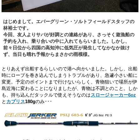
はじめまして。エバーグリーン・ソルトフィールドスタッフの
林裕士です。
今回、友人よりサバが好調との連絡があり、さっそく遊漁船の
予約を入れ、乗り合いの中に入れてもらいました。しかし、
前々日位から四国の高知沖に低気圧が発生してなかなか抜け
ず、当日も晴れ予報からまさかの雨模様。
とりあえず出船するらしいので港へ向かいました。しかし、出船
時にロープを巻き込んでしまうトラブルがあり、急遽小さい船に
変更。予定のポイントまで行けないらしく、青物狙いで場所が伊
島近海に変わることになりましたが、青物は不調とのこと。しか
も、持ち込んだタックルで使えそうなのは
スロージャーカー6oz
と
カプリス
180g
のみ･･･