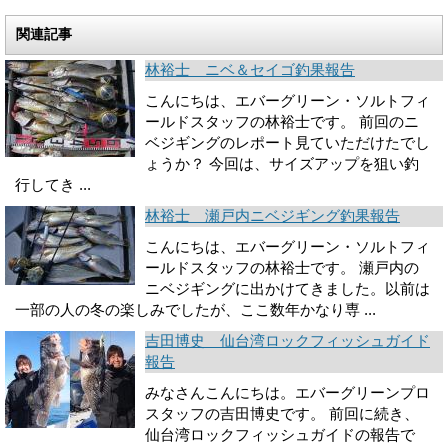
関連記事
林裕士 ニベ＆セイゴ釣果報告
こんにちは、エバーグリーン・ソルトフィ
ールドスタッフの林裕士です。 前回のニ
ベジギングのレポート見ていただけたでし
ょうか？ 今回は、サイズアップを狙い釣
行してき ...
林裕士 瀬戸内ニベジギング釣果報告
こんにちは、エバーグリーン・ソルトフィ
ールドスタッフの林裕士です。 瀬戸内の
ニベジギングに出かけてきました。以前は
一部の人の冬の楽しみでしたが、ここ数年かなり専 ...
吉田博史 仙台湾ロックフィッシュガイド
報告
みなさんこんにちは。エバーグリーンプロ
スタッフの吉田博史です。 前回に続き、
仙台湾ロックフィッシュガイドの報告で