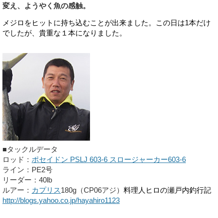
変え、ようやく魚の感触。
メジロをヒットに持ち込むことが出来ました。この日は1本だけ
でしたが、貴重な１本になりました。
■タックルデータ
ロッド：
ポセイドン PSLJ 603-6 スロージャーカー603-6
ライン：PE2号
リーダー：40lb
ルアー：
カプリス
180g（CP06アジ）
料理人ヒロの瀬戸内釣行記
http://blogs.yahoo.co.jp/hayahiro1123