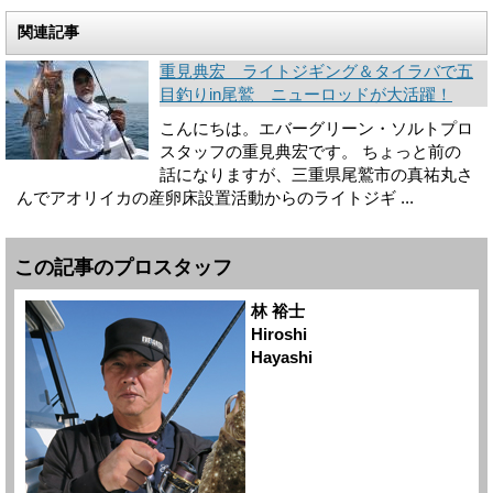
関連記事
重見典宏 ライトジギング＆タイラバで五
目釣りin尾鷲 ニューロッドが大活躍！
こんにちは。エバーグリーン・ソルトプロ
スタッフの重見典宏です。 ちょっと前の
話になりますが、三重県尾鷲市の真祐丸さ
んでアオリイカの産卵床設置活動からのライトジギ ...
この記事のプロスタッフ
林 裕士
Hiroshi
Hayashi