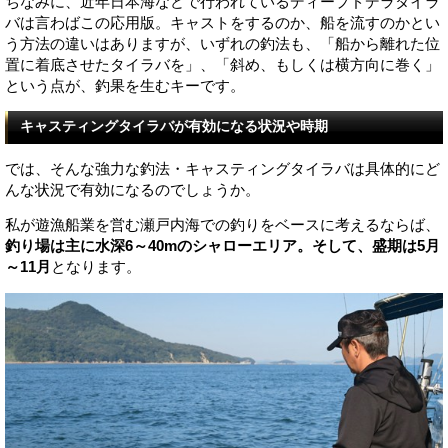
ちなみに、近年日本海などで行われているディープドデラタイラ
バは言わばこの応用版。キャストをするのか、船を流すのかとい
う方法の違いはありますが、いずれの釣法も、「船から離れた位
置に着底させたタイラバを」、「斜め、もしくは横方向に巻く」
という点が、釣果を生むキーです。
キャスティングタイラバが有効になる状況や時期
では、そんな強力な釣法・キャスティングタイラバは具体的にど
んな状況で有効になるのでしょうか。
私が遊漁船業を営む瀬戸内海での釣りをベースに考えるならば、
釣り場は主に水深6～40mのシャローエリア。そして、盛期は5月
～11月
となります。