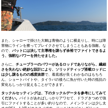
また、シャローで掛けた大鯛は青物のように横走りし、時には障
害物にラインを擦ってブレイクさせてしまうこともある強敵。な
ので、
バットには決して主導権を譲らず余裕でファイトできるよ
う、強靭なパワーを持たせました。
さらに、
チューブラーのパワーがあるロッドでありながら、繊細
さを失わない絶妙な設計により、ソリッドティップ搭載ロッドに
は少し譲るものの感度抜群
で、着底感が良くわかるのはもちろ
ん、ショートバイトや、タイラバの後ろに魚が付いた時の抵抗の
変化もしっかり捉えることができます。
タックルセッティングは、下のタックルデータを参考にしてみて
ください。
バイトがあればしっかりアワセて、ドラグきつめで強
引にファイトすることが多い釣りなので、メインラインは少し太