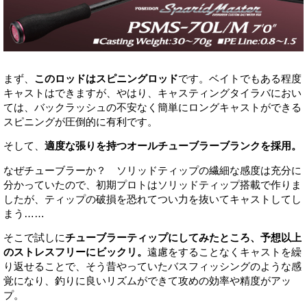
まず、
このロッドはスピニングロッド
です。ベイトでもある程度
キャストはできますが、やはり、キャスティングタイラバにおい
ては、バックラッシュの不安なく簡単にロングキャストができる
スピニングが圧倒的に有利です。
そして、
適度な張りを持つオールチューブラーブランクを採用。
なぜチューブラーか？ ソリッドティップの繊細な感度は充分に
分かっていたので、初期プロトはソリッドティップ搭載で作りま
したが、ティップの破損を恐れてつい力を抜いてキャストしてし
まう……
そこで試しに
チューブラーティップにしてみたところ、予想以上
のストレスフリーにビックリ。
遠慮をすることなくキャストを繰
り返せることで、そう昔やっていたバスフィッシングのような感
覚になり、釣りに良いリズムができて攻めの効率や精度がアッ
プ。