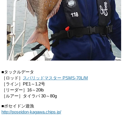
■タックルデータ
［ロッド］
スパリッドマスター PSMS-70L/M
［ライン］PE1～1.2号
［リーダー］16～20lb
［ルアー］タイラバ 30～80g
■ポセイドン遊漁
http://poseidon-kagawa.chips.jp/