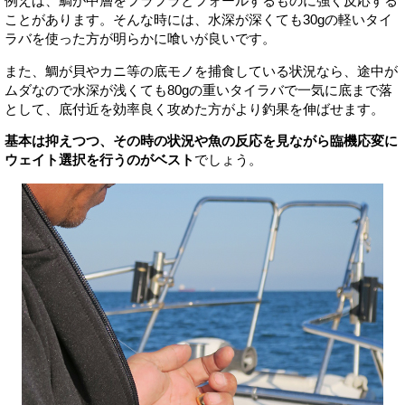
例えば、鯛が中層をフラフラとフォールするものに強く反応する
ことがあります。そんな時には、水深が深くても30gの軽いタイ
ラバを使った方が明らかに喰いが良いです。
また、鯛が貝やカニ等の底モノを捕食している状況なら、途中が
ムダなので水深が浅くても80gの重いタイラバで一気に底まで落
として、底付近を効率良く攻めた方がより釣果を伸ばせます。
基本は抑えつつ、その時の状況や魚の反応を見ながら臨機応変に
ウェイト選択を行うのがベスト
でしょう。