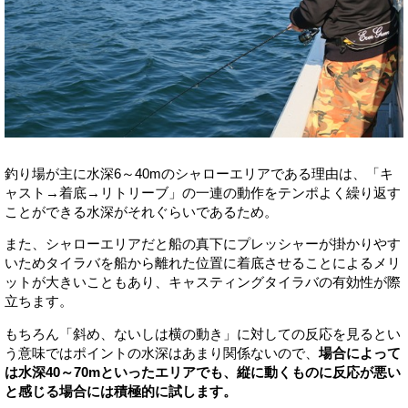
釣り場が主に水深6～40mのシャローエリアである理由は、「キ
ャスト→着底→リトリーブ」の一連の動作をテンポよく繰り返す
ことができる水深がそれぐらいであるため。
また、シャローエリアだと船の真下にプレッシャーが掛かりやす
いためタイラバを船から離れた位置に着底させることによるメリ
ットが大きいこともあり、キャスティングタイラバの有効性が際
立ちます。
もちろん「斜め、ないしは横の動き」に対しての反応を見るとい
う意味ではポイントの水深はあまり関係ないので、
場合によって
は水深40～70mといったエリアでも、縦に動くものに反応が悪い
と感じる場合には積極的に試します。