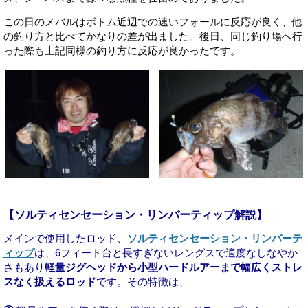
この日のメバルはボトム近辺での速いフォールに反応が良く、他
の釣り方と比べてかなりの差が出ました。後日、同じ釣り場へ行
った際も上記同様の釣り方に反応が良かったです。
【ソルティセンセーション・リンバーティップ解説】
メインで使用したロッド、
ソルティセンセーション・リンバーテ
ィップ
は、6フィート台と長すぎないレングスで適度なしなやか
さもあり
軽量ジグヘッドから小型ハードルアーまで幅広くストレ
スなく扱えるロッド
です。その特徴は、