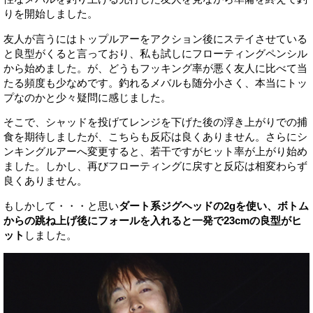
りを開始しました。
友人が言うにはトップルアーをアクション後にステイさせている
と良型がくると言っており、私も試しにフローティングペンシル
から始めました。が、どうもフッキング率が悪く友人に比べて当
たる頻度も少なめです。釣れるメバルも随分小さく、本当にトッ
プなのかと少々疑問に感じました。
そこで、シャッドを投げてレンジを下げた後の浮き上がりでの捕
食を期待しましたが、こちらも反応は良くありません。さらにシ
ンキングルアーへ変更すると、若干ですがヒット率が上がり始め
ました。しかし、再びフローティングに戻すと反応は相変わらず
良くありません。
もしかして・・・と思い
ダート系ジグヘッドの2gを使い、ボトム
からの跳ね上げ後にフォールを入れると一発で23cmの良型がヒ
ット
しました。