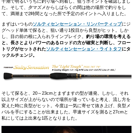
干潮で明るいうちに釣り場へ到着し、狙うポイントを確認しまし
た。そして、夕マズメからしばらくの間は他の場所で釣りをし
て、満潮まで2時間となった所で予定のポイントへ入りました。
まずはいつもの
ソルティセンセーション・リンバーティップ
にジ
グヘッド単体で探ると、狙い通り1投目から良型がヒット。しか
し、目の前の根に入られラインブレイク。
釣り場の環境を考える
と、長さとよりパワーのあるロッドの方が確実と判断し、フロー
トリグがセットされた
ソルティセンセーション・ライトタフ
にタ
ックルチェンジ。
そして探ると、20～23cmとまずますの型が連発。しかし、それ
以上サイズが上がらないので場所が違っていると考え、流し方を
変えた時に良型がヒット。今度は一気に寄せて抜き上げ、良型メ
バルを手にすることが出来ました。早速サイズを測ると27cmと
私にしては上出来な1匹となりました。