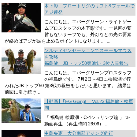
木下彰 フロートリグのリフト&フォールで
アジ連発
こんにちは。エバーグリーン・ライトゲー
ムプロスタッフの木下彰です。一見何の変
哲もないサーフでも、外灯などの光の要素
が絡めばアジが足を止めるポイントになります。 ...
ソルティセンセーションでスモールマウス
を攻略
福島健、JBトップ50第3戦・3位入賞報告
こんにちは。エバーグリーンプロスタッフ
の福島健です。 7月2日～4日に桧原湖で行
われたJB トップ50 第3戦の報告をしたいと思います。 結果は
前回に引き続き ...
【動画】｢EG Going!」 Vol.23 福島健・桧原
湖
『 福島健 桧原湖・C-4シュリンプ編 』 ≫
動画再生 （再生時間 26:06） ...
中島央憲 大分南部アジング釣行