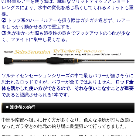
①
軽量ルアーを使う際は、繊細なソリッドティップとショート
レングスにより、水中の変化を感じ易くしてくれるメリットも重
要。
②
トップ系のハードルアーを扱う際はガチガチ過ぎず、
ルアー
をしっかり動かせる
ので重宝する。
③
魚が掛かった際も追従性の良さで
フックアウトの心配が少な
く
、ファイトに集中し易くなる。
ソルティセンセーションシリーズの中で最もパワーが無さそうに
思われるロッドですが、パワーが全てではありません。
ロッド全
体を活かした使い方ができるので、それを使いこなすことが重要
であると認識させられる1本です。
■ 連休後の釣行
中部や南部へ狙いに行く方が多くなり、色んな場所が打ち放題に
なったガラ空きの地元の釣り場に良型狙いで行ってきました。