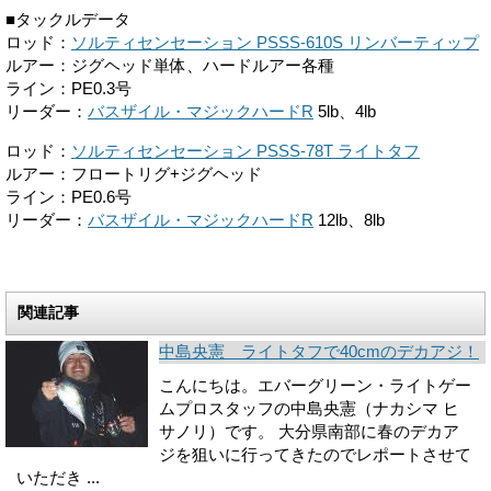
■タックルデータ
ロッド：
ソルティセンセーション PSSS-610S リンバーティップ
ルアー：ジグヘッド単体、ハードルアー各種
ライン：PE0.3号
リーダー：
バスザイル・マジックハードR
5lb、4lb
ロッド：
ソルティセンセーション PSSS-78T ライトタフ
ルアー：フロートリグ+ジグヘッド
ライン：PE0.6号
リーダー：
バスザイル・マジックハードR
12lb、8lb
関連記事
中島央憲 ライトタフで40cmのデカアジ！
こんにちは。エバーグリーン・ライトゲー
ムプロスタッフの中島央憲（ナカシマ ヒ
サノリ）です。 大分県南部に春のデカア
ジを狙いに行ってきたのでレポートさせて
いただき ...