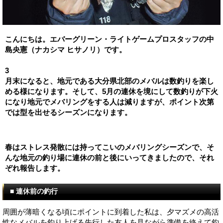
こんにちは。エバーグリーン・ライトゲームプロスタッフの中
島央憲（ナカシマ ヒサノリ）です。
3
月末になると、地元である大分県北部のメバルは数釣りを楽し
める様になります。そして、5月の連休を境にして数釣りが下火
になり地元でメバリングをする人は減りますが、ポイント次第
では型を出せるシーズンになります。
春はストレス発散には持ってこいのメバリングシーズンで、そ
んな地元の釣り場に連休の前と後にいってきましたので、それ
ぞれ報告します。
■ 連休前の釣行
周囲が薄暗くなる頃にポイントに到着した私は、夕マズメの高活
性なメバルを釣り上げる先行した友人を見ながら準備を終えて釣