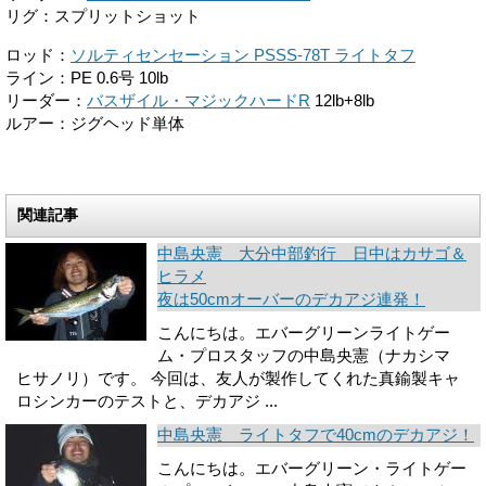
リグ：スプリットショット
ロッド：
ソルティセンセーション PSSS-78T ライトタフ
ライン：PE 0.6号 10lb
リーダー：
バスザイル・マジックハードR
12lb+8lb
ルアー：ジグヘッド単体
関連記事
中島央憲 大分中部釣行 日中はカサゴ＆
ヒラメ
夜は50cmオーバーのデカアジ連発！
こんにちは。エバーグリーンライトゲー
ム・プロスタッフの中島央憲（ナカシマ
ヒサノリ）です。 今回は、友人が製作してくれた真鍮製キャ
ロシンカーのテストと、デカアジ ...
中島央憲 ライトタフで40cmのデカアジ！
こんにちは。エバーグリーン・ライトゲー