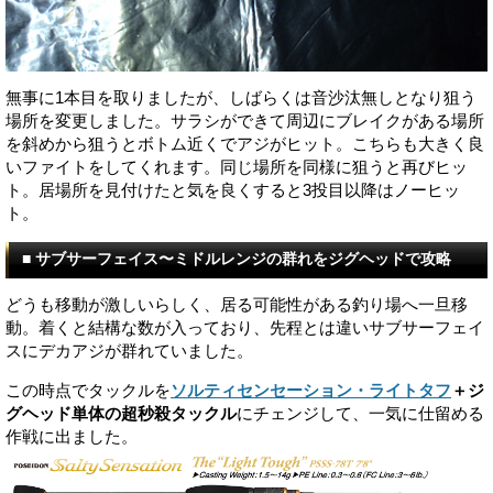
無事に1本目を取りましたが、しばらくは音沙汰無しとなり狙う
場所を変更しました。サラシができて周辺にブレイクがある場所
を斜めから狙うとボトム近くでアジがヒット。こちらも大きく良
いファイトをしてくれます。同じ場所を同様に狙うと再びヒッ
ト。居場所を見付けたと気を良くすると3投目以降はノーヒッ
ト。
■ サブサーフェイス〜ミドルレンジの群れをジグヘッドで攻略
どうも移動が激しいらしく、居る可能性がある釣り場へ一旦移
動。着くと結構な数が入っており、先程とは違いサブサーフェイ
スにデカアジが群れていました。
この時点でタックルを
ソルティセンセーション・ライトタフ
＋ジ
グヘッド単体の超秒殺タックル
にチェンジして、一気に仕留める
作戦に出ました。