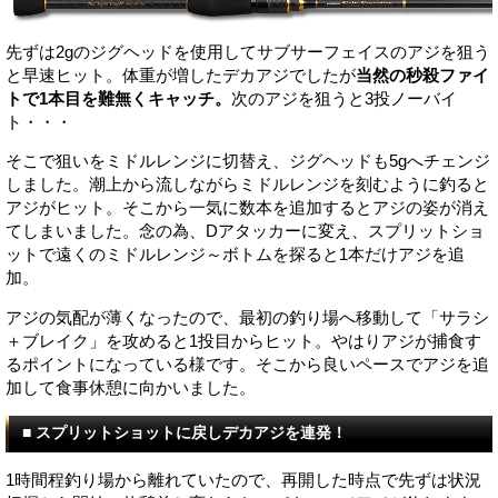
先ずは2gのジグヘッドを使用してサブサーフェイスのアジを狙う
と早速ヒット。体重が増したデカアジでしたが
当然の秒殺ファイ
トで1本目を難無くキャッチ。
次のアジを狙うと3投ノーバイ
ト・・・
そこで狙いをミドルレンジに切替え、ジグヘッドも5gへチェンジ
しました。潮上から流しながらミドルレンジを刻むように釣ると
アジがヒット。そこから一気に数本を追加するとアジの姿が消え
てしまいました。念の為、Dアタッカーに変え、スプリットショ
ットで遠くのミドルレンジ～ボトムを探ると1本だけアジを追
加。
アジの気配が薄くなったので、最初の釣り場へ移動して「サラシ
＋ブレイク」を攻めると1投目からヒット。やはりアジが捕食す
るポイントになっている様です。そこから良いペースでアジを追
加して食事休憩に向かいました。
■ スプリットショットに戻しデカアジを連発！
1時間程釣り場から離れていたので、再開した時点で先ずは状況