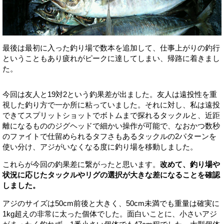
最後は最初に入った釣り場で数本を追加して、仕事上がりの釣行
ということもあり疲れがピークに達してしまい、帰路に着きまし
た。
今回は友人と19対2という釣果差が出ました。友人は遠投性を重
視した釣り方で一か所に粘っていました。それに対し、私は遠投
できてスプリットショットでボトムまで探れるタックルと、近距
離になるもののジグヘッドで細かい操作が可能で、なおかつ数秒
のファイトで仕留められるタフさもあるタックルの2パターンを
使い分け、アジがいなくなる度に釣り場を移動しました。
これらが今回の釣果差に繋がったと思います。
改めて、釣り場や
状況に応じたタックルやリグの選択が大きな差になることを確認
しました。
アジのサイズは50cm前後と大きく、50cm未満でも重量は確実に
1kg超えの非常に太った個体でした。面白いことに、小さいアジ