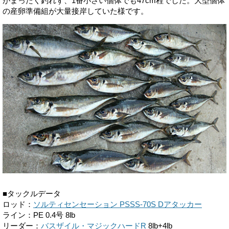
がまったく釣れず、1番小さい個体でも47cm程でした。大型個体
の産卵準備組が大量接岸していた様です。
■タックルデータ
ロッド：
ソルティセンセーション PSSS-70S Dアタッカー
ライン：PE 0.4号 8lb
リーダー：
バスザイル・マジックハードR
8lb+4lb