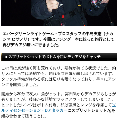
エバーグリーンライトゲーム・プロスタッフの中島央憲（ナカ
シマ ヒサノリ）です。今回はアジング一本に絞った釣行として
再びデカアジ狙いに行きました。
■ スプリットショットでボトムを狙いデカアジをキャッチ
この日は風が強く海も荒れており、期待が持てる状況でした。釣
り人にとっては過酷でも、釣れる雰囲気が醸し出されています。
タックル準備が終わる頃には辺りも暗くなっており、早々にアジ
ングを開始しました。
開始から30分で友人に魚がヒット。雰囲気からデカアジらしさが
有りましたが、後僅かな距離でフックアウトしてしまいました。
ヒットしたレンジはボトム付近。私は強風とレンジを考慮して
ソ
ルティセンセーション・Dアタッカー
にスプリットショット7g
を
組み合わせて狙うことに。