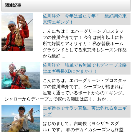
関連記事
佐川洋介 今年は当たり年！ 絶好調の東
京湾エギング！
こんにちは！ エバーグリーンプロスタッ
フの佐川洋介です！ 今年は例年以上に各
所で好調なアオリイカ！ 私が普段ホーム
グラウンドとしてる東京湾もシーズン序盤
から絶好 ...
佐川洋介 強風でも無風でもディープ攻略
はエギ番長XDにおまかせ！
こんにちは。エバーグリーン・プロスタッ
フの佐川洋介です。 シーズンが始まれば
足繁く通っているボートからのエギング。
シャローからディープまで探れる範囲は広く、おか ...
エギ番長でサラシ直撃。実は釣れる夏エギ
ング
はじめまして。吉崎俊（ヨシザキ スグ
ル）です。 春のデカイカシーズンも終盤