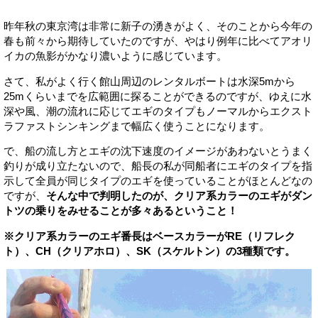
昨年秋の東京湾は非常に新子の湧きがよく、そのことから今年の
春も前々から期待していたのですが、やはり例年に比べてアオリ
イカの魚影がかなり濃いように感じています。
さて、私がよく行く館山周辺のレンタルボートは水深5mから
25mくらいまでを広範囲に探ることができるのですが、ゆえに水
深や風、潮の流れに応じてエギのタイプもノーマルからエクスト
ラファストシンキングまで幅広く使うことになります。
で、船の流し方とエギの沈下速度のイメージがあわないとうまく
釣りが成り立たないので、船長の私が同船者にエギのタイプを指
示して全員が同じタイプのエギを使っていることがほとんどなの
ですが、
そんな中で判明したのが、クリア系カラーのエギがダン
トツの乗りをみせることが多々あるということ！
※クリア系カラーのエギ番長はベースカラーがRE（リフレク
ト）、CH（クリアホロ）、SK（スケルトン）の3種類です。