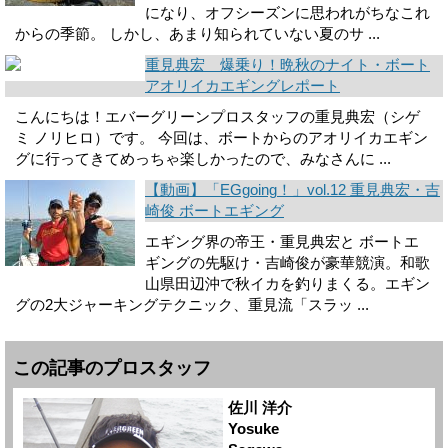
になり、オフシーズンに思われがちなこれ
からの季節。 しかし、あまり知られていない夏のサ ...
重見典宏 爆乗り！晩秋のナイト・ボート
アオリイカエギングレポート
こんにちは！エバーグリーンプロスタッフの重見典宏（シゲ
ミ ノリヒロ）です。 今回は、ボートからのアオリイカエギン
グに行ってきてめっちゃ楽しかったので、みなさんに ...
【動画】「EGgoing！」vol.12 重見典宏・吉
崎俊 ボートエギング
エギング界の帝王・重見典宏と ボートエ
ギングの先駆け・吉崎俊が豪華競演。和歌
山県田辺沖で秋イカを釣りまくる。エギン
グの2大ジャーキングテクニック、重見流「スラッ ...
この記事のプロスタッフ
佐川 洋介
Yosuke