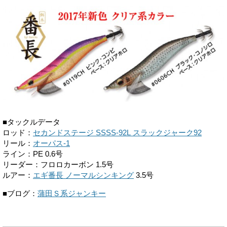
■タックルデータ
ロッド：
セカンドステージ SSSS-92L スラックジャーク92
リール：
オーパス-1
ライン：PE 0.6号
リーダー：フロロカーボン 1.5号
ルアー：
エギ番長 ノーマルシンキング
3.5号
■ブログ：
蒲田Ｓ系ジャンキー