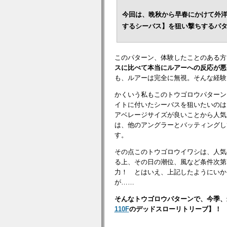
今回は、晩秋から早春にかけて外
するシーバス】を狙い撃ちするパ
このパターン、体験したことのある方
スに比べて本当にルアーへの反応が悪
も、ルアーは完全に無視。そんな経験
かくいう私もこのトウゴロウパターン
イトに付いたシーバスを狙いたいのは
アベレージサイズが良いことから人気
は、他のアングラーとバッティングし
す。
その点このトウゴロウイワシは、人気
る上、その日の潮位、風など条件次第
力！ とはいえ、上記したようにいか
が……
そんなトウゴロウパターンで、今季、
110F
のデッドスローリトリーブ】！