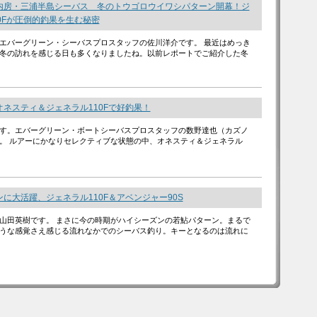
内房・三浦半島シーバス 冬のトウゴロウイワシパターン開幕！ジ
0Fが圧倒的釣果を生む秘密
エバーグリーン・シーバスプロスタッフの佐川洋介です。 最近はめっき
冬の訪れを感じる日も多くなりましたね。以前レポートでご紹介した冬
ネスティ＆ジェネラル110Fで好釣果！
す。エバーグリーン・ボートシーバスプロスタッフの数野達也（カズノ
。 ルアーにかなりセレクティブな状態の中、オネスティ＆ジェネラル
に大活躍、ジェネラル110F＆アベンジャー90S
山田英樹です。 まさに今の時期がハイシーズンの若鮎パターン。まるで
うな感覚さえ感じる流れなかでのシーバス釣り。キーとなるのは流れに