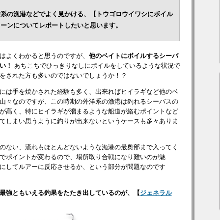
洋系の漁港などでよく見かける、【トウゴロウイワシにボイル
ターンについてレポートしたいと思います。
はよくわかると思うのですが、
他のベイトにボイルするシーバ
い！
あちこちでひっきりなしにボイルをしているような状況で
をされた方も多いのではないでしょうか！？
には手を焼かされた経験も多く、出来ればヒイラギなど他のベ
山々なのですが、この時期の外洋系の漁港は釣れるシーバスの
が高く、特にヒイラギが溜まるような船道が絡むポイントなど
てしまい思うように釣りが出来ないというケースも多々ありま
のない、流れもほとんどないような漁港の最奥部まで入ってく
でポイントが変わるので、場所取り合戦になり難いのが魅
にしてルアーに反応させるか、という部分が問題なのです
最強ともいえる釣果をたたき出しているのが、【
ジェネラル