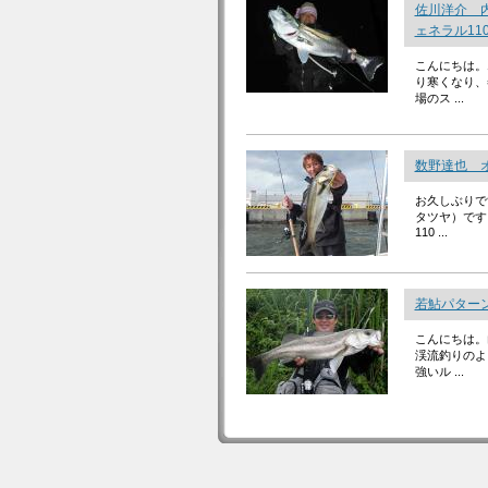
佐川洋介 
ェネラル11
こんにちは。
り寒くなり、
場のス ...
数野達也 オ
お久しぶりで
タツヤ）です
110 ...
若鮎パターン
こんにちは。
渓流釣りのよ
強いル ...