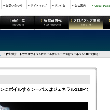
介
佐川洋介 トウゴロウイワシにボイルするシーバスはジェネラル110Fで狙え！
シにボイルするシーバスはジェネラル110Fで