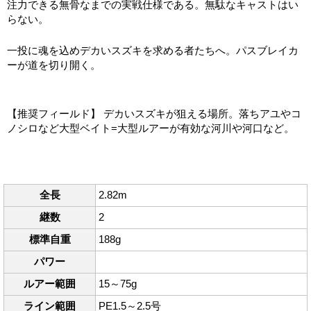
注力できる無骨なまでの実戦仕様である。無駄なキャストはい
らない。
一投に魂を込めデカいスズキを求める者たちへ。パスブレイカ
ーが道を切り開く。
【推奨フィールド】 デカいスズキが狙える場所。落ちアユやコ
ノシロなど大型ベイト=大型ルアーが有効な河川や河口など。
全長
2.82m
継数
2
標準自重
188g
パワー
ルアー範囲
15～75g
ライン範囲
PE1.5～2.5号