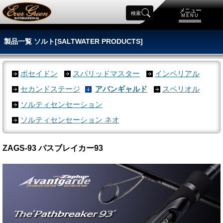
メニュー
検索
MENU
製品一覧 ソルト[SALTWATER PRODUCTS]
ポセイドン
スパリッドマスター
インペリアル
セカンドステージ
アバンギャルド
スペリオル
ソルティセンセーション
ソルティセンセーション ネオ
ZAGS-93 パスブレイカー93