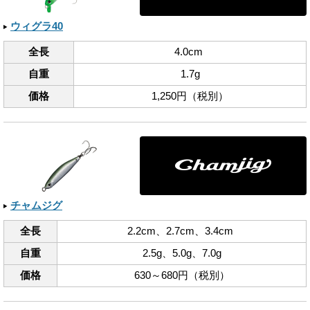
ウィグラ40
全長
4.0cm
自重
1.7g
価格
1,250円（税別）
チャムジグ
全長
2.2cm、​2.7cm、​3.4cm
自重
2.5g、​5.0g、​7.0g
価格
630～680円（税別）