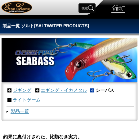
メニュー
検索
MENU
製品一覧 ソルト[SALTWATER PRODUCTS]
ジギング
エギング・イカメタル
シーバス
ライトゲーム
製品一覧
釣果に裏付けされた、比類なき実力。