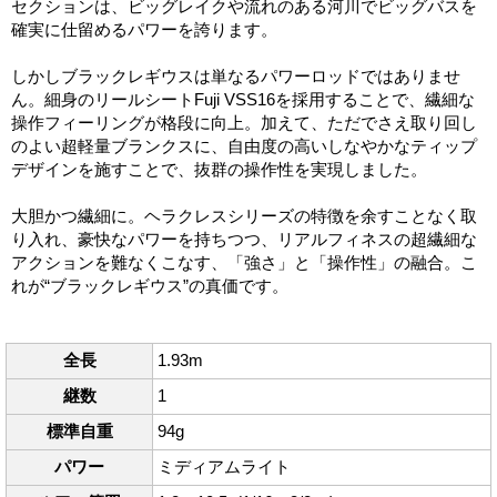
セクションは、ビッグレイクや流れのある河川でビッグバスを
確実に仕留めるパワーを誇ります。
しかしブラックレギウスは単なるパワーロッドではありませ
ん。細身のリールシートFuji VSS16を採用することで、繊細な
操作フィーリングが格段に向上。加えて、ただでさえ取り回し
のよい超軽量ブランクスに、自由度の高いしなやかなティップ
デザインを施すことで、抜群の操作性を実現しました。
大胆かつ繊細に。ヘラクレスシリーズの特徴を余すことなく取
り入れ、豪快なパワーを持ちつつ、リアルフィネスの超繊細な
アクションを難なくこなす、「強さ」と「操作性」の融合。こ
れが“ブラックレギウス”の真価です。
全長
1.93m
継数
1
標準自重
94g
パワー
ミディアムライト