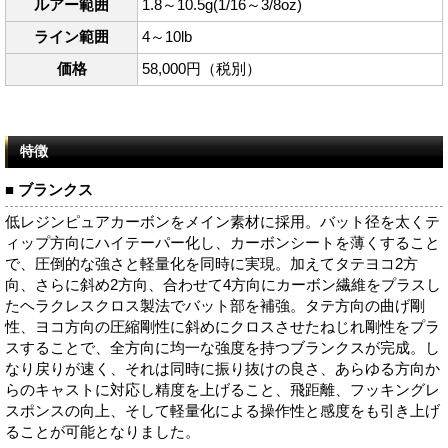
ルアー範囲
1.8～10.5g(1/16～3/8oz)
ライン範囲
4～10lb
価格
58,000円（税別）
特徴
■ ブランクス
低レジンピュアカーボンをメイン素材に採用。バット径を太くテ
ィップ方向にハイテーパー化し、カーボンシートを薄くすること
で、圧倒的な強さと軽量化を同時に実現。加えてタテヨコ2方
向、さらに斜め2方向、合わせて4方向にカーボン繊維をプラスし
たヘラクレスクロス製法でバット部を補強。タテ方向の曲げ剛
性、ヨコ方向の圧縮剛性に斜めにクロスさせたねじれ剛性をプラ
スすることで、全方向に均一な強度を持つブランクスが完成。し
なり戻りが速く、それは同時に振り抜けの良さ、あらゆる方向か
らのキャストに対応し精度を上げること、飛距離、フッキングレ
スポンスの向上、そして軽量化による操作性と感度をも引き上げ
ることが可能となりました。