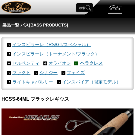
メニュー
検索
MENU
製品一覧 バス[BASS PRODUCTS]
インスピラーレ（RS/GT/スペシャル）
インスピラーレ（トーナメント/ブラック）
セルペンティ
オライオン
ヘラクレス
ファクト
シナジー
フェイズ
ライトキャバルリー
インスパイア（限定モデル）
HCSS-64ML ブラックレギウス