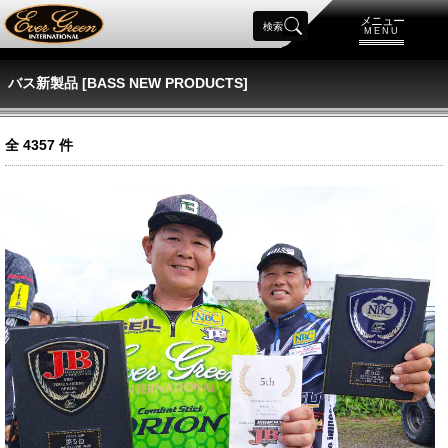
メニュー
検索
MENU
バス新製品 [BASS NEW PRODUCTS]
全
4357
件