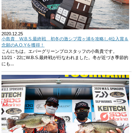
2020.12.25
小島貴 W.B.S.最終戦 初冬の激シブ霞ヶ浦を攻略し4位入賞＆
念願のA.O.Yを獲得！
こんにちは。エバーグリーンプロスタッフの小島貴です。
11/21・22にW.B.S.最終戦が行なわれました。冬が近づき季節的
にも...