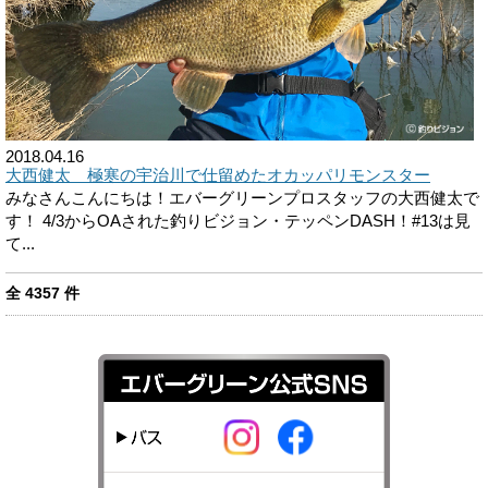
2018.04.16
大西健太 極寒の宇治川で仕留めたオカッパリモンスター
みなさんこんにちは！エバーグリーンプロスタッフの大西健太で
す！ 4/3からOAされた釣りビジョン・テッペンDASH！#13は見
て...
全
4357
件