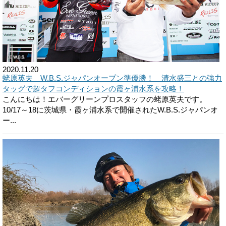
2020.11.20
蛯原英夫 W.B.S.ジャパンオープン準優勝！ 清水盛三との強力
タッグで超タフコンディションの霞ヶ浦水系を攻略！
こんにちは！エバーグリーンプロスタッフの蛯原英夫です。
10/17～18に茨城県・霞ヶ浦水系で開催されたW.B.S.ジャパンオ
ー...