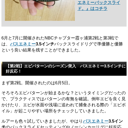
エネミーバックスライ
ド。』はコチラ
6月と7月に開催されたNBCチャプター霞ヶ浦第2戦と第3戦で
は、
バスエネミー
3.5インチ
バックスライドリグで準優勝と優勝
という良い結果を残すことができました。
【第2戦】エビパターンのシーズン突入 バスエネミー3.5インチに
好反応！
まず第2戦。開催されたのは6月5日。
そろそろエビパターンが始まるかな？というタイミングだったの
で、プラクティスではパターンの有無を確認。例年エビを良く見
かけたり、エビが水面や浅場に追われて捕食される際の「エビボ
イル」が起こりやすい場所をチェックしていきました。
ルアーも色々試していきましたが、やはり
バスエネミー
3.5イン
チ
のバックスライドセッティングやノーシンカーリグに好反応。