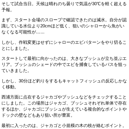
そして試合当日。天候は晴れのち曇りで気温が30℃を軽く超える
予報。
まず、スタート会場のスロープで確認できたのは減水。自分が認
識している水位より20cmほど低く、狙いのシャローから魚がい
なくなる可能性が……
しかし、作戦変更はせずにシャローのエビパターンをやり切るこ
とにしました。
スタートして最初に向かったのは、大きなブッシュが立ち並ぶエ
リア。ブッシュのシェードの中でエビを捕食しているバスを狙っ
ていきました。
しかし、30分ほど釣りをするもキャットフィッシュの反応しかな
く移動。
西浦方面に点在するジャカゴやブッシュなどをチェックすること
にしました。この場所はジャカゴ、ブッシュそれぞれ単体で存在
するほか、ジャカゴにブッシュが生えている複合的なポイントや
ドックの壁などもあり狙い所が豊富。
最初に入ったのは、ジャカゴと小規模の木の枝が絡むポイント。