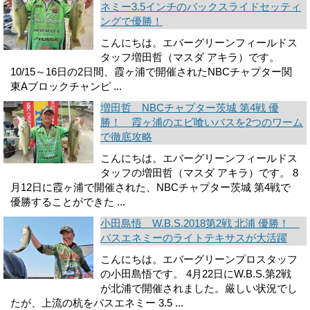
ネミー3.5インチのバックスライドセッティ
ングで優勝！
こんにちは。エバーグリーンフィールドス
タッフ増田哲（マスダ アキラ）です。
10/15～16日の2日間、霞ヶ浦で開催されたNBCチャプター関
東Aブロックチャンピ ...
増田哲 NBCチャプター茨城 第4戦 優
勝！ 霞ヶ浦のエビ喰いバスを2つのワーム
で徹底攻略
こんにちは。エバーグリーンフィールドス
タッフの増田哲（マスダ アキラ）です。 8
月12日に霞ヶ浦で開催された、NBCチャプター茨城 第4戦で
優勝することができた ...
小田島悟 W.B.S.2018第2戦 北浦 優勝！
バスエネミーのライトテキサスが大活躍
こんにちは。エバーグリーンプロスタッフ
の小田島悟です。 4月22日にW.B.S.第2戦
が北浦で開催されました。厳しい状況でし
たが、上流の杭をバスエネミー 3.5 ...