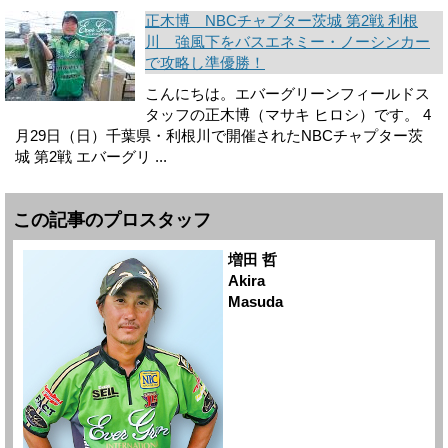
正木博 NBCチャプター茨城 第2戦 利根
川 強風下をバスエネミー・ノーシンカー
で攻略し準優勝！
こんにちは。エバーグリーンフィールドス
タッフの正木博（マサキ ヒロシ）です。 4
月29日（日）千葉県・利根川で開催されたNBCチャプター茨
城 第2戦 エバーグリ ...
この記事のプロスタッフ
増田 哲
Akira
Masuda