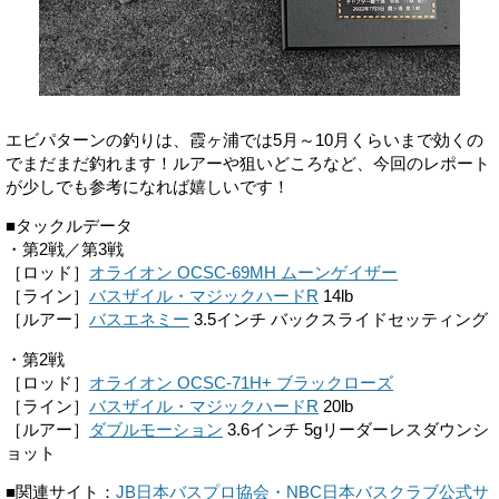
エビパターンの釣りは、霞ヶ浦では5月～10月くらいまで効くの
でまだまだ釣れます！ルアーや狙いどころなど、今回のレポート
が少しでも参考になれば嬉しいです！
■タックルデータ
・第2戦／第3戦
［ロッド］
オライオン OCSC-69MH ムーンゲイザー
［ライン］
バスザイル・マジックハードR
14lb
［ルアー］
バスエネミー
3.5インチ バックスライドセッティング
・第2戦
［ロッド］
オライオン OCSC-71H+ ブラックローズ
［ライン］
バスザイル・マジックハードR
20lb
［ルアー］
ダブルモーション
3.6インチ 5gリーダーレスダウンシ
ョット
■関連サイト：
JB日本バスプロ協会・NBC日本バスクラブ公式サ