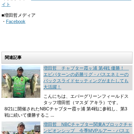
イト
■増田哲メディア
・
Facebook
関連記事
増田哲 チャプター霞ヶ浦 第4戦 優勝！
エビパターンの必勝リグ・バスエネミーの
バックスライドセッティングがまたしても
大活躍！
こんにちは、エバーグリーンフィールドス
タッフ増田哲（マスダ アキラ）です。
8/21に開催されたNBCチャプター霞ヶ浦 第4戦に参戦し、第3
戦に続いて優勝するこ ...
増田哲 NBCチャプター関東Aブロックチャ
ンピオンシップ 今季MVPルアー・バスエ