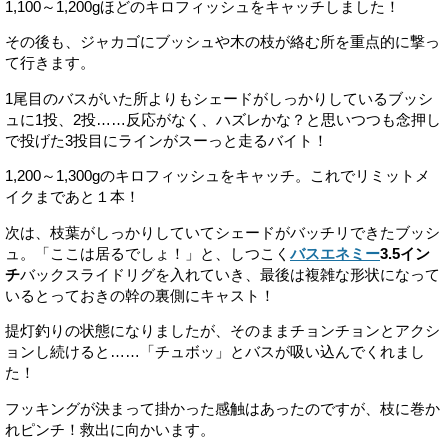
1,100～1,200gほどのキロフィッシュをキャッチしました！
その後も、ジャカゴにブッシュや木の枝が絡む所を重点的に撃っ
て行きます。
1尾目のバスがいた所よりもシェードがしっかりしているブッシ
ュに1投、2投……反応がなく、ハズレかな？と思いつつも念押し
で投げた3投目にラインがスーっと走るバイト！
1,200～1,300gのキロフィッシュをキャッチ。これでリミットメ
イクまであと１本！
次は、枝葉がしっかりしていてシェードがバッチリできたブッシ
ュ。「ここは居るでしょ！」と、しつこく
バスエネミー
3.5イン
チ
バックスライドリグを入れていき、最後は複雑な形状になって
いるとっておきの幹の裏側にキャスト！
提灯釣りの状態になりましたが、そのままチョンチョンとアクシ
ョンし続けると……「チュボッ」とバスが吸い込んでくれまし
た！
フッキングが決まって掛かった感触はあったのですが、枝に巻か
れピンチ！救出に向かいます。