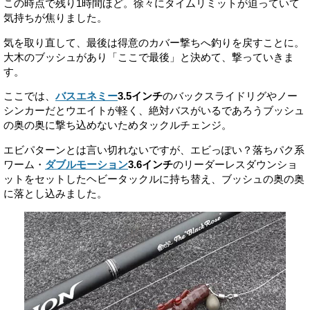
この時点で残り1時間ほど。徐々にタイムリミットが迫っていて
気持ちが焦りました。
気を取り直して、最後は得意のカバー撃ちへ釣りを戻すことに。
大木のブッシュがあり「ここで最後」と決めて、撃っていきま
す。
ここでは、
バスエネミー
3.5インチ
のバックスライドリグやノー
シンカーだとウエイトが軽く、絶対バスがいるであろうブッシュ
の奥の奥に撃ち込めないためタックルチェンジ。
エビパターンとは言い切れないですが、エビっぽい？落ちパク系
ワーム・
ダブルモーション
3.6インチ
のリーダーレスダウンショ
ットをセットしたヘビータックルに持ち替え、ブッシュの奥の奥
に落とし込みました。