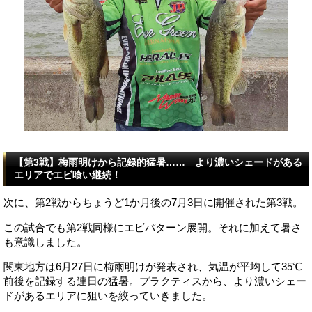
【第3戦】梅雨明けから記録的猛暑…… より濃いシェードがある
エリアでエビ喰い継続！
次に、第2戦からちょうど1か月後の7月3日に開催された第3戦。
この試合でも第2戦同様にエビパターン展開。それに加えて暑さ
も意識しました。
関東地方は6月27日に梅雨明けが発表され、気温が平均して35℃
前後を記録する連日の猛暑。プラクティスから、より濃いシェー
ドがあるエリアに狙いを絞っていきました。