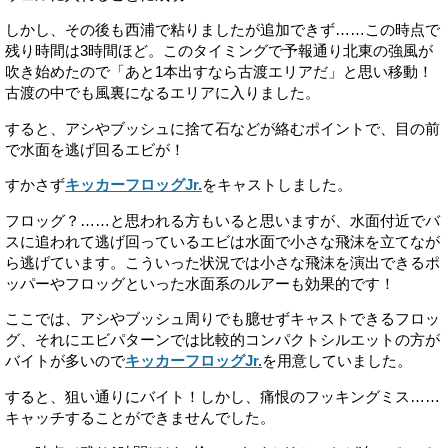
しかし、その後も西浦で粘りましたが追加できず……この時点で
残り時間は3時間ほど。このタイミングで予報通り北東の強風が
吹き始めたので「あと1本出すなら古渡エリアだ」と思い移動！
古渡の中でも風裏になるエリアに入りました。
すると、アシやブッシュに捨て石などが絡むポイントで、目の前
で水面を逃げ回るエビが！
すかさず
キッカーフロッグJr.
をキャストしました。
フロッグ？……と思われる方もいると思いますが、水面付近でバ
スに追われて逃げ回っているエビは水面で小さな飛沫を立てなが
ら逃げています。こういった状況では小さな飛沫を演出できるポ
ッパーやフロッグといった水面系のルアーも効果的です！
ここでは、アシやブッシュ周りでも臆せずキャストできるフロッ
グ、それにエビパターンでは比較的コンパクトシルエットの方が
バイトが多いので
キッカーフロッグJr.
を用意していました。
すると、狙い通りにバイト！しかし、痛恨のフッキングミス……
キャッチすることができませんでした。