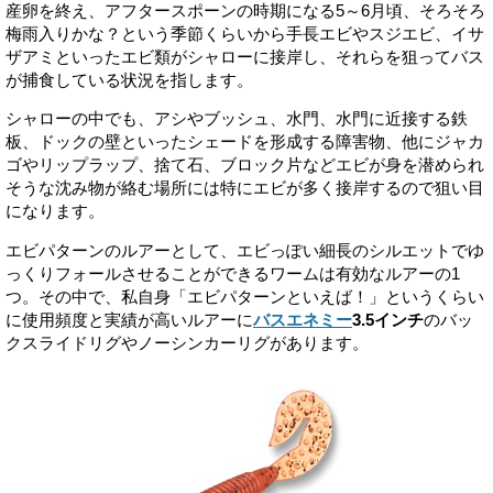
産卵を終え、アフタースポーンの時期になる5～6月頃、そろそろ
梅雨入りかな？という季節くらいから手長エビやスジエビ、イサ
ザアミといったエビ類がシャローに接岸し、それらを狙ってバス
が捕食している状況を指します。
シャローの中でも、アシやブッシュ、水門、水門に近接する鉄
板、ドックの壁といったシェードを形成する障害物、他にジャカ
ゴやリップラップ、捨て石、ブロック片などエビが身を潜められ
そうな沈み物が絡む場所には特にエビが多く接岸するので狙い目
になります。
エビパターンのルアーとして、エビっぽい細長のシルエットでゆ
っくりフォールさせることができるワームは有効なルアーの1
つ。その中で、私自身「エビパターンといえば！」というくらい
に使用頻度と実績が高いルアーに
バスエネミー
3.5インチ
のバッ
クスライドリグやノーシンカーリグがあります。