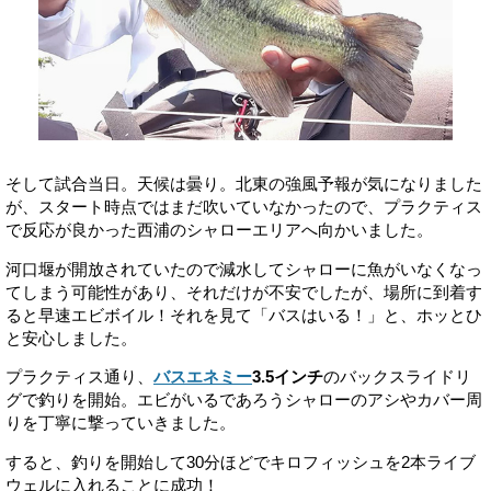
そして試合当日。天候は曇り。北東の強風予報が気になりました
が、スタート時点ではまだ吹いていなかったので、プラクティス
で反応が良かった西浦のシャローエリアへ向かいました。
河口堰が開放されていたので減水してシャローに魚がいなくなっ
てしまう可能性があり、それだけが不安でしたが、場所に到着す
ると早速エビボイル！それを見て「バスはいる！」と、ホッとひ
と安心しました。
プラクティス通り、
バスエネミー
3.5インチ
のバックスライドリ
グで釣りを開始。エビがいるであろうシャローのアシやカバー周
りを丁寧に撃っていきました。
すると、釣りを開始して30分ほどでキロフィッシュを2本ライブ
ウェルに入れることに成功！