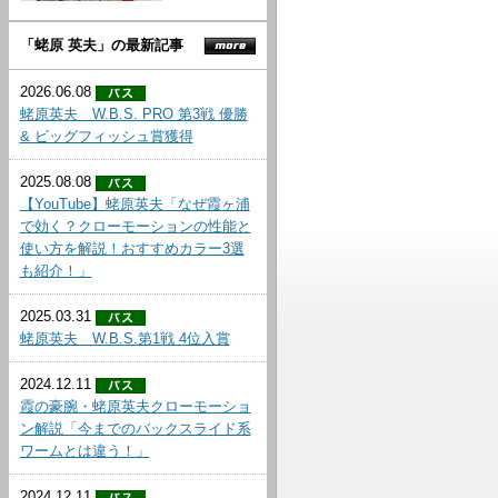
「蛯原 英夫」の最新記事
2026.06.08
蛯原英夫 W.B.S. PRO 第3戦 優勝
& ビッグフィッシュ賞獲得
2025.08.08
【YouTube】蛯原英夫「なぜ霞ヶ浦
で効く？クローモーションの性能と
使い方を解説！おすすめカラー3選
も紹介！」
2025.03.31
蛯原英夫 W.B.S.第1戦 4位入賞
2024.12.11
霞の豪腕・蛯原英夫クローモーショ
ン解説「今までのバックスライド系
ワームとは違う！」
2024.12.11