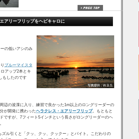
 エアリーフリップをヘビキャロに
ャーの低いアシのみ
おり
ブルーマイスタ
キロアップ2本とキ
しもしたのです
周辺の浚渫に入り、練習で良かった1m以上のロングリーダーの
分が開発に携わった
ヘラクレス・エアリーフリップ
。もともと
ドですが、7フィート5インチという長さがロングリーダーのヘ
。
らズル引くと「クッ、クッ、クックー」とバイト。こだわりの