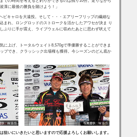
までの時間を考えると釣りができるのは残り10分。走りながら
浚渫に最後の勝負を賭けよう！」
 ヘビキャロを大遠投。そして・・・エアリーフリップの繊細な
込まれ、ロングロッドのストロークを活かしたアワセが決ま り
 久しぶりに手が震え、ライブウェルに収めたあとに思わず吠えて
気に上げ、トータルウェイト
8,570g
で準優勝することができま
アップでき、クラッシック出場権も獲得。今シーズンのどん底か
は狙いにいきたいと思いますので応援よろしくお願いします。