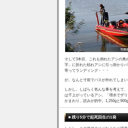
そして3本目、これも倒れたアシの奥
字」に折れた枯れアシに引っ掛かりバ
寄ってランディング・・・
が、なんと寸前でバスが外れてしまい
しかし、しばらく色んな事を考えて、
は干上がっているアシ。「増水でザリ
かまわり、読みが的中。1,250gと90
■ 残り5分で起死回生の1発