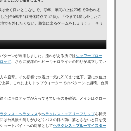
入賞できましたので報告します。
戦は全く良いとこなしで、毎年、年間の上位20名で争われる
た(全5戦中4戦消化時点で 24位)。「今まで1度も外したこ
意地でも外したくない。勝負に出るゲームをしょう！」 そう
ーパターンが通用しました。流れがある所では
シャワーブロー
ロッグ
、さらに浚渫のヘビーキャロライナの釣りが成立してい
地方を直撃。その影響で水温は一気に21℃まで低下。更に水位は
まで上昇。これによりトップウォーターでのパターンは崩壊。台風
徐々にキロアップが入ってきているのを確認。メインはクロー
ラクレス・ヘラクレス
や
ヘラクレス・エアリーフリップ
を状況
回は台風後の濁りがひどくバスの目の前に落とさないと口を使
ショートバイトへの対策として
ヘラクレス・ブルーマイスター