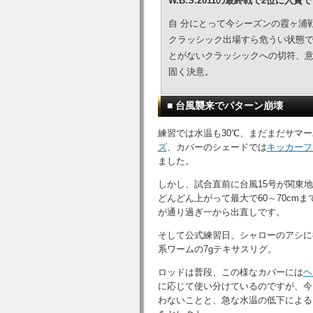
W.B.S.2011の最終戦で2位に
自 分にとって今シーズンの霞ヶ浦
クラッシック出場すら危うい状態でし
とがないクラッシックへの切符、
固く決意。
■ 台風襲来でパターン崩壊
練習では水温も30℃、まだまだサマ
ズ
、カバーのシェードでは
キッカーフ
ました。
しかし、試合直前に台風15号が関東
どんどん上がって最大で60～70cm
が通り過ぎ一から出直しです。
そして公式練習日、シャローのアシに
系ワームの7gテキサスリグ。
ロッドは普段、この様なカバーには
ヘ
に応じて使い分けているのですが、今
わないことと、急な水温の低下による