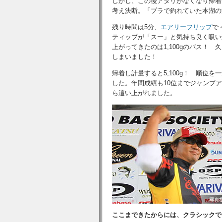
しかし、この後アタリがなくなり帰着
考え決断。「プラで釣れていた本湖の
残り時間は5分、
エアリーフリップ
で
ティップが「スー」と気持ち良く吸い
上がってきたのは1,100gのバス！
しまいました！
帰着し計量すると
5,100g
！ 順位を一
した。年間成績も10位までジャンプ
ら這い上がれました。
ここまできたからには、クラシックで