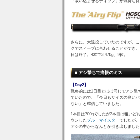
「吸い込ませるティップ」が気持ち良
さらに、大遠投していたのですが、こ
クでスィープに合わせることができ、
日は終了。4本で3,470g、9位。
■ アシ撃ちで痛恨のミス
【Day2】
戦略的には1日目とほぼ同じでアシ撃
ていたので、「今日もサイズの良いバ
ない」と確信していました。
1本目は700gでしたが2本目は狙いど
ウンした
ブルーマイスター
でしたが、
アシの中からなんとか引き出しました