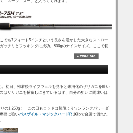
く「スーッ、スー」と入ってくれます。
こでも7フィート5インチという長さを活かした大きなストロー
ガッチリとフッキングに成功。800gのナイスサイズ。ここで初
ち。初日、帰着後ライブウェルを見ると未消化のザリガニを吐い
スはザリガニを捕食しにきているはず、自分の狙いに間違いは
おりの1,250g！ この日もロッドは普段よりワンランクパワーダ
摩擦に強い
バスザイル・マジックハードR
16lb
で台風で倒れた
。