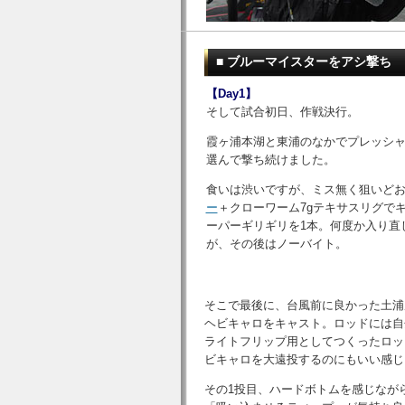
■ ブルーマイスターをアシ撃ち
【Day1】
そして試合初日、作戦決行。
霞ヶ浦本湖と東浦のなかでプレッシ
選んで撃ち続けました。
食いは渋いですが、ミス無く狙いど
ー
＋クローワーム7gテキサスリグで
ーパーギリギリを1本。何度か入り直
が、その後はノーバイト。
そこで最後に、台風前に良かった土浦
ヘビキャロをキャスト。ロッドには自
ライトフリップ用としてつくったロッ
ビキャロを大遠投するのにもいい感じ
その1投目、ハードボトムを感じなが