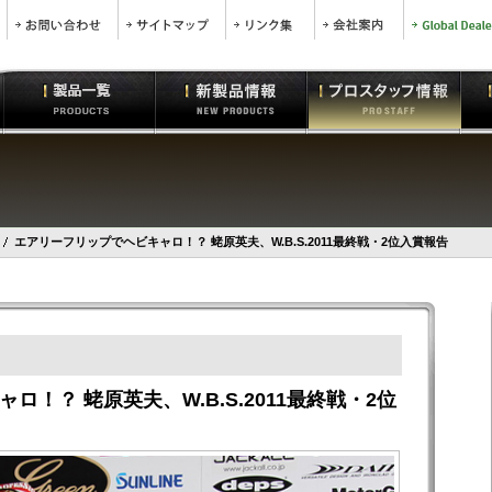
エアリーフリップでヘビキャロ！？ 蛯原英夫、W.B.S.2011最終戦・2位入賞報告
！？ 蛯原英夫、W.B.S.2011最終戦・2位