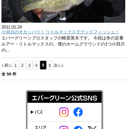
2011.01.24
小貝川のオカッパリ！ リトルマックスでグッドフィッシュ！
エバーグリーンプロスタッフの蛯原英夫です。 今回は冬の定番
ルアー・リトルマックスの、僕のホームグラウンドの1つ小貝川
の...
1
2
3
4
5
6
« 前へ
次へ »
全
58
件