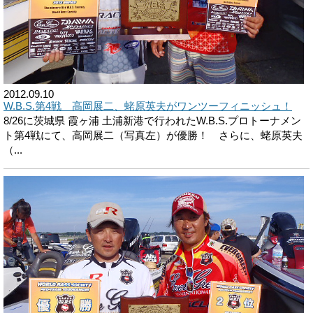
2012.09.10
W.B.S.第4戦 高岡展二、蛯原英夫がワンツーフィニッシュ！
8/26に茨城県 霞ヶ浦 土浦新港で行われたW.B.S.プロトーナメン
ト第4戦にて、高岡展二（写真左）が優勝！ さらに、蛯原英夫
（...