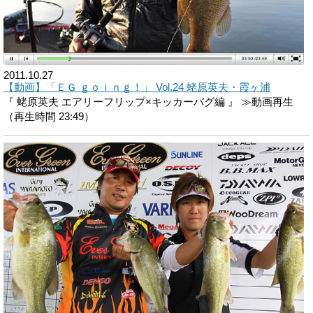
2011.10.27
【動画】「ＥＧ ｇｏｉｎｇ！」 Vol.24 蛯原英夫・霞ヶ浦
『 蛯原英夫 エアリーフリップ×キッカーバグ編 』 ≫動画再生
（再生時間 23:49）