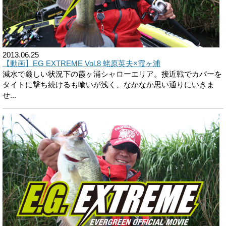
2013.06.25
【動画】EG EXTREME Vol.8 蛯原英夫×霞ヶ浦
減水で厳しい状況下の霞ヶ浦シャローエリア。接近戦でカバーを
タイトに撃ち続けるも喰いが浅く、なかなか思い通りにいきま
せ...