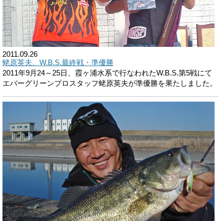
2011.09.26
蛯原英夫、W.B.S.最終戦・準優勝
2011年9月24～25日、霞ヶ浦水系で行なわれたW.B.S.第5戦にて
エバーグリーンプロスタッフ蛯原英夫が準優勝を果たしました。