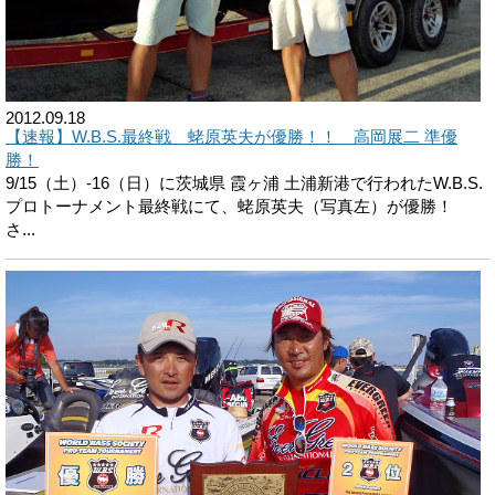
2012.09.18
【速報】W.B.S.最終戦 蛯原英夫が優勝！！ 高岡展二 準優
勝！
9/15（土）-16（日）に茨城県 霞ヶ浦 土浦新港で行われたW.B.S.
プロトーナメント最終戦にて、蛯原英夫（写真左）が優勝！
さ...