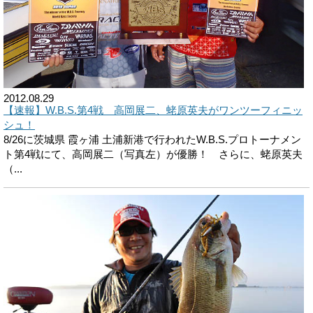
2012.08.29
【速報】W.B.S.第4戦 高岡展二、蛯原英夫がワンツーフィニッ
シュ！
8/26に茨城県 霞ヶ浦 土浦新港で行われたW.B.S.プロトーナメン
ト第4戦にて、高岡展二（写真左）が優勝！ さらに、蛯原英夫
（...