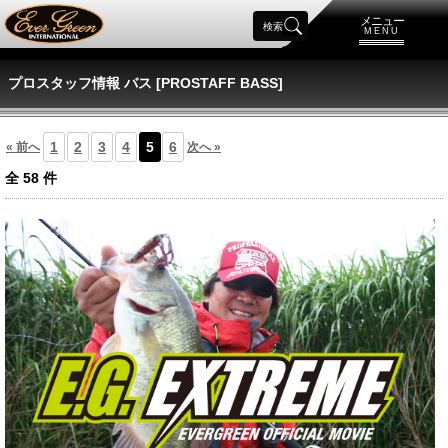
メニュー
検索
MENU
プロスタッフ情報 バス [PROSTAFF BASS]
1
2
3
4
5
6
« 前へ
次へ »
全
58
件