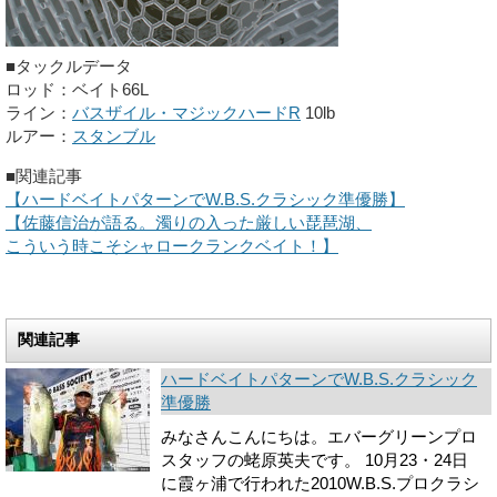
■タックルデータ
ロッド：ベイト66L
ライン：
バスザイル・マジックハードR
10lb
ルアー：
スタンブル
■関連記事
【ハードベイトパターンでW.B.S.クラシック準優勝】
【佐藤信治が語る。濁りの入った厳しい琵琶湖、
こういう時こそシャロークランクベイト！】
関連記事
ハードベイトパターンでW.B.S.クラシック
準優勝
みなさんこんにちは。エバーグリーンプロ
スタッフの蛯原英夫です。 10月23・24日
に霞ヶ浦で行われた2010W.B.S.プロクラシ