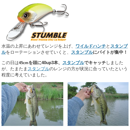
水温の上昇にあわせてレンジを上げ、
ワイルドハンチ
と
スタンブ
ル
をローテーションさせていくと、
スタンブル
にバイトが集中！
この日は
を頭に40up3本、
スタンブル
でキャッチ
しました
45cm
が、たまたま
スタンブル
のレンジの方が状況に合っていたという
程度に考えていました。