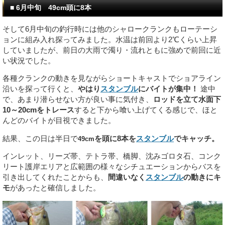
■ 6月中旬 49cm頭に8本
そして6月中旬の釣行時には他のシャロークランクもローテーシ
ョンに組み入れ探ってみました。水温は前回より2℃くらい上昇
していましたが、前日の大雨で濁り・流れともに強めで前回に近
い状況でした。
各種クランクの動きを見ながらショートキャストでショアライン
沿いを探って行くと、
やはり
スタンブル
にバイトが集中！
途中
で、あまり潜らせない方が良い事に気付き、
ロッドを立て水面下
10～20cmをトレース
すると下から喰い上げてくる感じで、ほと
んどのバイトが目視できました。
結果、この日は半日で
を頭に8本を
スタンブル
でキャッチ。
49cm
インレット、リーズ帯、テトラ帯、橋脚、沈みゴロタ石、コンク
リート護岸エリアと広範囲の様々なシチュエーションからバスを
引き出してくれたことからも、
間違いなく
スタンブル
の動きにキ
モ
があったと確信しました。