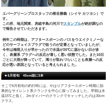
エバーグリーンプロスタッフの椎谷勝義（シイヤ カツヨシ）で
す。
この所、地元関東、房総半島の河川で
スタンブル
が絶好調なの
で報告させていただきます。
例年この時期は、アフタースポーンの バスをウエイクミノーな
どのサーフェイスプラグで狙うのが定番となっていましたが、
今年は梅雨入りが早かったので水温が20℃に届かない日が多
く、表層系 プラグへの反応が著しく悪い状態でした。また10日
ごとに大雨が降っていて、濁りが取れづらいことも表層への反
応が悪い原因となっていると考えられまし た。
■ 6月初旬 45cm頭に3本
そこで6月初旬の釣行時には、やはりアフタースポーン時期に効
果的なサイレント系クランクを中心に探ってみました。早朝は水
温15℃と低く、2mダイバーのクランクでキャッチしたのは30cm
クラス。