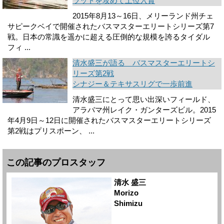
ラットを攻めて上位入賞
2015年8月13～16日、メリーランド州チェ
サピークベイで開催されたバスマスターエリートシリーズ第7
戦。日本の常識を遥かに超える圧倒的な規模を誇るタイダル
フィ ...
清水盛三が語る バスマスターエリートシ
リーズ第2戦
シナジー＆テキサスリグで一歩前進
清水盛三にとって思い出深いフィールド、
アラバマ州レイク・ガンターズビル。2015
年4月9日～12日に開催されたバスマスターエリートシリーズ
第2戦はプリスポーン、 ...
この記事のプロスタッフ
清水 盛三
Morizo
Shimizu