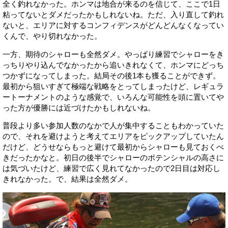
全く釣れなかった。ホンマは地合が来るのを信じて、ここで1日
粘ってないとダメだったかもしれないね。ただ、入り直して釣れ
ないと、エリアに対するコンフィデンスがどんどんなくなってい
くんで、やり切れなかった。
一方、期待のシャローも全然ダメ。やっぱり練習でシャローをき
っちりやり込んでなかったから追いきれなくて、ホンマにどっち
つかずになってしまった。結局その後1本も獲ることができず。
最初から狙いすぎて極端な戦略をとってしまったけど、レギュラ
ートーナメントのような感覚で、いろんな可能性を頭に置いてや
った方が優勝には近づけたかもしれないね。
普段より多い参加人数のなかで人が集中することもわかっていた
ので、それを避けようと考えてエリアをピックアップしていたん
だけど、どうせならもっと避けて最初からシャローも見ておくべ
きだったかなと。初日の後半でシャローのポテンシャルの高さに
は気づいたけど、練習で広く見れてなかったので2日目は対応し
きれなかった。で、結果は全然ダメ。