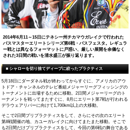
2014年6月11～15日にテネシー州チカマウガレイクで行われた
バスマスターエリートシリーズ第6戦・バスフェスタ。レギュラ
ー戦とは異なるフォーマットに戸惑い、厳しい展開を余儀なく
された3日間の戦いを清水盛三が振り返ります。
■ シャローを切り捨てディープに絞ったプラクティス
5月18日にダーダネル戦が終わってからすぐに、アメリカのアウ
トドア・チャンネルのテレビ番組メジャーリーグフィッシングの
トーナメントに出場するために移動。2日間メジャーリーグのト
ーナメントを戦ってまたすぐに、8月にエリート第7戦が行われる
デラウェアリバーに向けて1,700km以上の大移動。
そこで2日間プリプラクティスをして、さらにその次のエリート
第8戦開催の地、カユーガレイクに向けてまたまた移動。そこで
も2日間だけプリプラクティスをして、今回の第6戦の舞台である