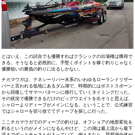
とはいえ、この試合でも優勝すればクラシックの出場権は獲得で
きる。そうなると必然的に、手堅くポイントを稼ぐ釣りじゃなく
優勝狙いの勝負の釣りに出るしかない。
チカマウガは、テネシーリバー水系のいわゆるローランドリザー
バーと言われる低地にあるダム湖で、時期的にはポストスポーン
から回復してサマーパターンに移行していくタイミングだった。
その状況で優勝できるだけのビッグウエイトを出そうと思えば、
シャローよりディープがメインになる。ということで、公式練習
ではシャローを切り捨ててディープを探しに行った。
ここチカマウガでのディープの釣りは、オフショアの地形変化を
釣るというのがメインになるんやけど、この湖は最上流から最下
流までずっとチャネルが入っていて、例えるなら、琵琶湖全体が