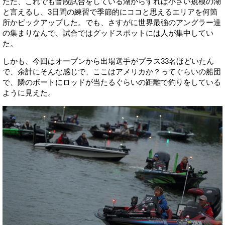
ただ、これでも普段試合をしている湖からすれば小さい規模の湖
と言えるし、3日間の練習で季節的にココと思えるエリアを何箇
所かピックアップした。でも、さすがに世界最強のアングラー達
の集まりなんで、試合ではグッドスポットには人が集中してい
た。
しかも、今回はオープンから出場選手がプラス33名ほどいたん
で、余計にそんな感じで、ここはアメリカか？ってぐらいの船団
で、隣のボートにロッドが当たるぐらいの距離で釣りをしている
ように見えた。