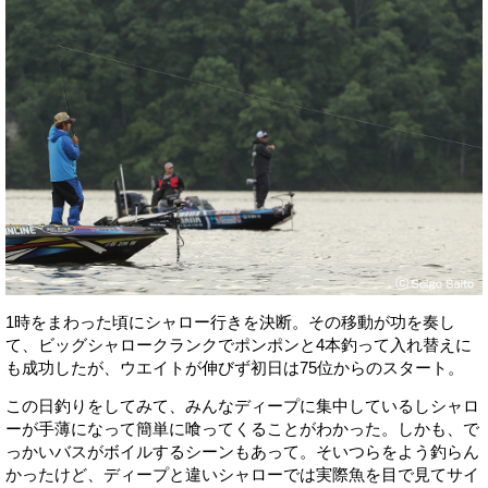
1時をまわった頃にシャロー行きを決断。その移動が功を奏し
て、ビッグシャロークランクでポンポンと4本釣って入れ替えに
も成功したが、ウエイトが伸びず初日は75位からのスタート。
この日釣りをしてみて、みんなディープに集中しているしシャロ
ーが手薄になって簡単に喰ってくることがわかった。しかも、で
っかいバスがボイルするシーンもあって。そいつらをよう釣らん
かったけど、ディープと違いシャローでは実際魚を目で見てサイ