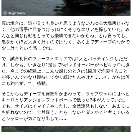
僕の場合は、誰が見ても良いと思うようないわゆる大場所じゃな
く、他の選手に目をつけられにくそうなエリアを探していた。み
んなと同じ行動をとっても優勝できないからね。とは言っても、
裏をかくほど大きく外すのではなく、あくまでディープのなかで
少し外すという感じでね。
で、試合初日のファーストエリアでは1人とバッティングしただ
け。しかも、いきなり1投目で3ポンドオーバーがヘビキャロにき
た。今までの経験上、こんな感じのときは1箇所で炸裂すること
が多いんでかなり期待してやり続けたんやけど……そこからは何
にも釣れず。で、移動。
そこからもディープを何箇所かまわって、ライブウェルにはヘビ
キャロとリアクションフットボールで獲った3本が入っていた。
でも、サイズはイマイチやったし、全然連発もしない。あまりに
も釣れないので、全然違うことをしないとダメか？と考えている
とシャローが気になり出して……