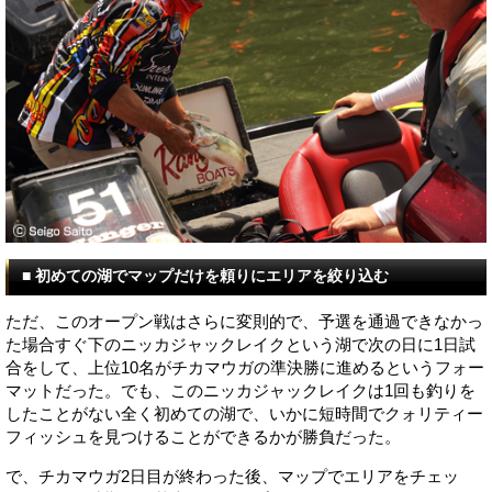
■ 初めての湖でマップだけを頼りにエリアを絞り込む
ただ、このオープン戦はさらに変則的で、予選を通過できなかっ
た場合すぐ下のニッカジャックレイクという湖で次の日に1日試
合をして、上位10名がチカマウガの準決勝に進めるというフォー
マットだった。でも、このニッカジャックレイクは1回も釣りを
したことがない全く初めての湖で、いかに短時間でクォリティー
フィッシュを見つけることができるかが勝負だった。
で、チカマウガ2日目が終わった後、マップでエリアをチェッ