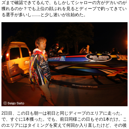
ズまで確認できてるんで、もしかしてシャローの方がデカいのが
獲れるのか？でも上位の顔ぶれを見るとディープで釣ってきてい
る選手が多いし……と少し迷いが出始めた。
2日目、この日も朝一は初日と同じディープのエリアに走った。
で、すぐに1本獲った。でも、前日同様この日もその1本だけ。こ
のエリアにはタイミングを変えて何回か入り直したけど、その後