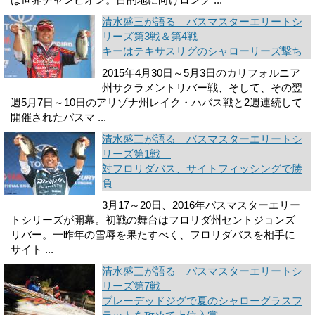
清水盛三が語る バスマスターエリートシ
リーズ第3戦＆第4戦
キーはテキサスリグのシャローリーズ撃ち
2015年4月30日～5月3日のカリフォルニア
州サクラメントリバー戦、そして、その翌
週5月7日～10日のアリゾナ州レイク・ハバス戦と2週連続して
開催されたバスマ ...
清水盛三が語る バスマスターエリートシ
リーズ第1戦
対フロリダバス、サイトフィッシングで勝
負
3月17～20日、2016年バスマスターエリー
トシリーズが開幕。初戦の舞台はフロリダ州セントジョンズ
リバー。一昨年の雪辱を果たすべく、フロリダバスを相手に
サイト ...
清水盛三が語る バスマスターエリートシ
リーズ第7戦
ブレーデッドジグで夏のシャローグラスフ