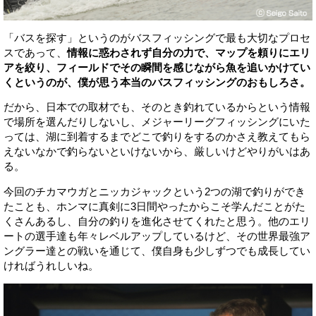
「バスを探す」というのがバスフィッシングで最も大切なプロセ
スであって、
情報に惑わされず自分の力で、マップを頼りにエリ
アを絞り、フィールドでその瞬間を感じながら魚を追いかけてい
くというのが、僕が思う本当のバスフィッシングのおもしろさ。
だから、日本での取材でも、そのとき釣れているからという情報
で場所を選んだりしないし、メジャーリーグフィッシングにいた
っては、湖に到着するまでどこで釣りをするのかさえ教えてもら
えないなかで釣らないといけないから、厳しいけどやりがいはあ
る。
今回のチカマウガとニッカジャックという2つの湖で釣りができ
たことも、ホンマに真剣に3日間やったからこそ学んだことがた
くさんあるし、自分の釣りを進化させてくれたと思う。他のエリ
ートの選手達も年々レベルアップしているけど、その世界最強ア
ングラー達との戦いを通じて、僕自身も少しずつでも成長してい
ければうれしいね。