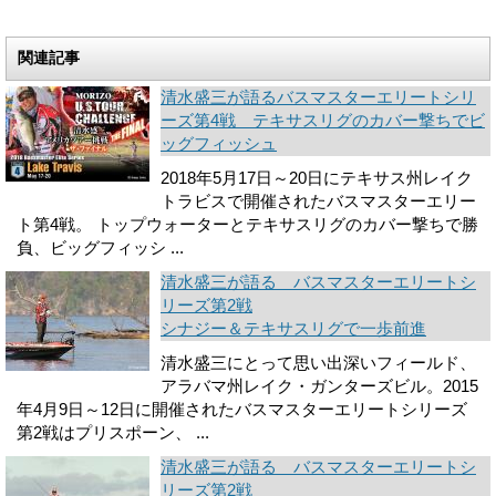
関連記事
清水盛三が語るバスマスターエリートシリ
ーズ第4戦 テキサスリグのカバー撃ちでビ
ッグフィッシュ
2018年5月17日～20日にテキサス州レイク
トラビスで開催されたバスマスターエリー
ト第4戦。 トップウォーターとテキサスリグのカバー撃ちで勝
負、ビッグフィッシ ...
清水盛三が語る バスマスターエリートシ
リーズ第2戦
シナジー＆テキサスリグで一歩前進
清水盛三にとって思い出深いフィールド、
アラバマ州レイク・ガンターズビル。2015
年4月9日～12日に開催されたバスマスターエリートシリーズ
第2戦はプリスポーン、 ...
清水盛三が語る バスマスターエリートシ
リーズ第2戦