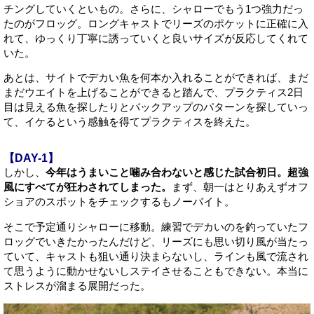
チングしていくといもの。さらに、シャローでもう1つ強力だっ
たのがフロッグ。ロングキャストでリーズのポケットに正確に入
れて、ゆっくり丁寧に誘っていくと良いサイズが反応してくれて
いた。
あとは、サイトでデカい魚を何本か入れることができれば、まだ
まだウエイトを上げることができると踏んで、プラクティス2日
目は見える魚を探したりとバックアップのパターンを探していっ
て、イケるという感触を得てプラクティスを終えた。
【DAY-1】
しかし、
今年はうまいこと噛み合わないと感じた試合初日。超強
風にすべてが狂わされてしまった。
まず、朝一はとりあえずオフ
ショアのスポットをチェックするもノーバイト。
そこで予定通りシャローに移動。練習でデカいのを釣っていたフ
ロッグでいきたかったんだけど、リーズにも思い切り風が当たっ
ていて、キャストも狙い通り決まらないし、ラインも風で流され
て思うように動かせないしステイさせることもできない。本当に
ストレスが溜まる展開だった。