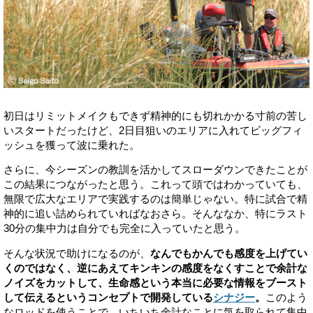
初日はリミットメイクもできず精神的にも切れかかる寸前の苦し
いスタートだったけど、2日目狙いのエリアに入れてビッグフィ
ッシュを獲って波に乗れた。
さらに、今シーズンの教訓を活かしてスローダウンできたことが
この結果につながったと思う。これって頭ではわかっていても、
無限で広大なエリアで実践するのは簡単じゃない。特に試合で精
神的に追い詰められていればなおさら。そんななか、特にラスト
30分の集中力は自分でも完全に入っていたと思う。
そんな状況で助けになるのが、
なんでもかんでも感度を上げてい
くのではなく、逆にあえてキンキンの感度をなくすことで余計な
ノイズをカットして、生命感という本当に必要な情報をブースト
して伝えるというコンセプトで開発している
シナジー
。
このよう
なロッドを使うことで、いちいち余計なことに気を取られて集中