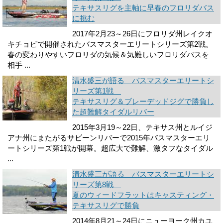
テキサスリグを主軸に早春のフロリダバス
に挑む
2017年2月23～26日にフロリダ州レイクオ
キチョビで開催されたバスマスターエリートシリーズ第2戦。
春の変わりやすいフロリダの気候＆気難しいフロリダバスを
相手 ...
清水盛三が語る バスマスターエリートシ
リーズ第1戦
テキサスリグ＆ブレーデッドジグで勝負し
た超難解タイダルリバー
2015年3月19～22日、テキサス州とルイジ
アナ州にまたがるサビーンリバーで2015年バスマスターエリ
ートシリーズ第1戦が開幕。超広大で難解、激タフなタイダル
...
清水盛三が語る バスマスターエリートシ
リーズ第8戦
夏のウィードフラットはキャスティング・
テキサスリグで勝負
2014年8月21～24日にニューヨーク州カユ