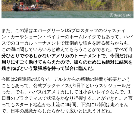
また、この湖はエバーグリーンUSプロスタッフのジャスティ
ン・カーやショーン・ベイリーのホームレイクでもあって、ハバ
スでのローカルトーナメントで圧倒的な強さを誇る彼らからも、
この湖に関していろいろと教えてもらうことができた。
すべて自
分ひとりでやるしかないアメリカのトーナメントで、今回だけは
周りにすごく助けてもらえたので、彼らのためにも絶対に結果を
残さねばという緊張感を持って試合に臨んだ。
今回は2週連続の試合で、デルタからの移動の時間が必要という
こともあって、公式プラクティスが1日半というスケジュールだ
った。でも、ハバスはアメリカにしては小さいレイクなんで、1
日目のプラクティスで状況をかなり把握することができた。と言
ってもスタート地点から上流に1時間、下流に1時間は走れるん
で、日本の感覚からしたらかなり広いとは思うけどね。