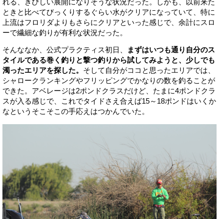
れる、きびしい展開になりそうな状況だった。しかも、以前来た
ときと比べてびっくりするぐらい水がクリアになっていて、特に
上流はフロリダよりもさらにクリアといった感じで、余計にスロ
ーで繊細な釣りが有利な状況だった。
そんななか、公式プラクティス初日、
まずはいつも通り自分のス
タイルである巻く釣りと撃つ釣りから試してみようと、少しでも
濁ったエリアを探した。
そして自分がココと思ったエリアでは、
シャロークランキングやフリッピングでかなりの数を釣ることが
できた。アベレージは2ポンドクラスだけど、たまに4ポンドクラ
スが入る感じで、これでタイドさえ合えば15～18ポンドはいくか
なというそこそこの手応えはつかんでいた。