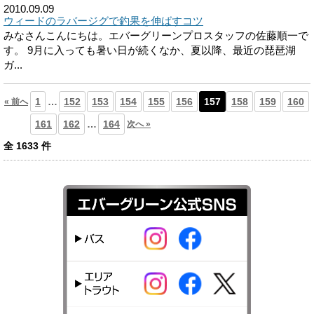
2010.09.09
ウィードのラバージグで釣果を伸ばすコツ
みなさんこんにちは。エバーグリーンプロスタッフの佐藤順一で
す。 9月に入っても暑い日が続くなか、夏以降、最近の琵琶湖
ガ...
1
…
152
153
154
155
156
157
158
159
160
« 前へ
161
162
…
164
次へ »
全
1633
件