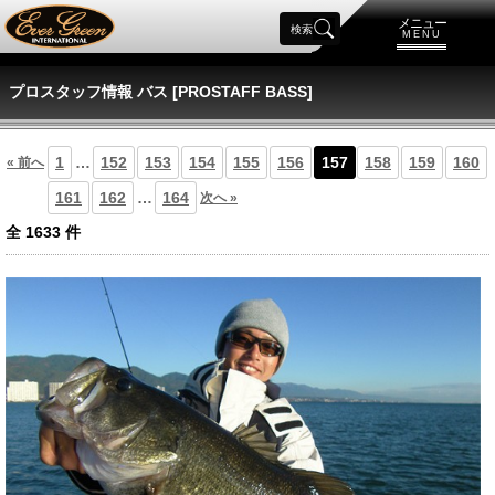
メニュー
検索
MENU
プロスタッフ情報 バス [PROSTAFF BASS]
1
…
152
153
154
155
156
157
158
159
160
« 前へ
161
162
…
164
次へ »
全
1633
件