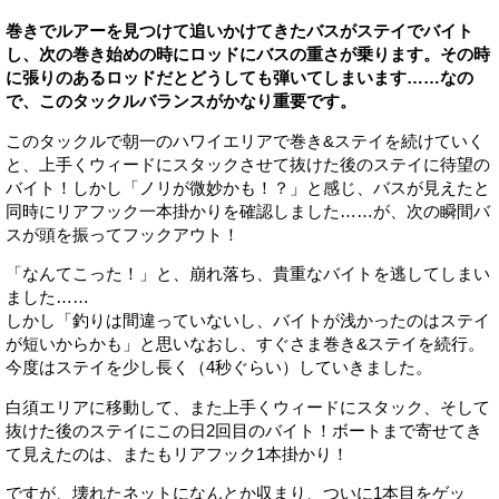
巻きでルアーを見つけて追いかけてきたバスがステイでバイト
し、次の巻き始めの時にロッドにバスの重さが乗ります。その時
に張りのあるロッドだとどうしても弾いてしまいます……なの
で、このタックルバランスがかなり重要です。
このタックルで朝一のハワイエリアで巻き&ステイを続けていく
と、上手くウィードにスタックさせて抜けた後のステイに待望の
バイト！しかし「ノリが微妙かも！？」と感じ、バスが見えたと
同時にリアフック一本掛かりを確認しました……が、次の瞬間バ
スが頭を振ってフックアウト！
「なんてこった！」と、崩れ落ち、貴重なバイトを逃してしまい
ました……
しかし「釣りは間違っていないし、バイトが浅かったのはステイ
が短いからかも」と思いなおし、すぐさま巻き&ステイを続行。
今度はステイを少し長く（4秒ぐらい）していきました。
白須エリアに移動して、また上手くウィードにスタック、そして
抜けた後のステイにこの日2回目のバイト！ボートまで寄せてき
て見えたのは、またもリアフック1本掛かり！
ですが、壊れたネットになんとか収まり、ついに1本目をゲッ