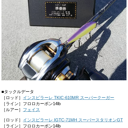
■タックルデータ
［ロッド］
インスピラーレ TKIC-610MR スーパークーガー
［ライン］フロロカーボン14lb
［ルアー］
フェイス
［ロッド］
インスピラーレ IGTC-71MH スーパースタリオンGT
［ライン］フロロカーボン14lb