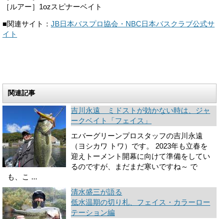
［ルアー］1ozスピナーベイト
■関連サイト：
JB日本バスプロ協会・NBC日本バスクラブ公式サ
イト
関連記事
吉川永遠 ミドストが効かない時は、ジャ
ークベイト「フェイス」
エバーグリーンプロスタッフの吉川永遠
（ヨシカワ トワ）です。 2023年も立春を
迎えトーメント開幕に向けて準備をしてい
るのですが、まだまだ寒いですね～ で
も、こ ...
清水盛三が語る
低水温期の切り札、フェイス・カラーロー
テーション編