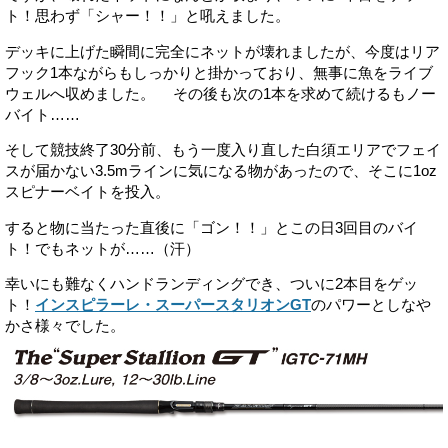
ト！思わず「シャー！！」と吼えました。
デッキに上げた瞬間に完全にネットが壊れましたが、今度はリア
フック1本ながらもしっかりと掛かっており、無事に魚をライブ
ウェルへ収めました。 その後も次の1本を求めて続けるもノー
バイト……
そして競技終了30分前、もう一度入り直した白須エリアでフェイ
スが届かない3.5mラインに気になる物があったので、そこに1oz
スピナーベイトを投入。
すると物に当たった直後に「ゴン！！」とこの日3回目のバイ
ト！でもネットが……（汗）
幸いにも難なくハンドランディングでき、ついに2本目をゲッ
ト！
インスピラーレ・スーパースタリオンGT
のパワーとしなや
かさ様々でした。