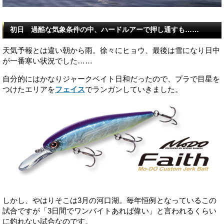
初日 過酷な気象条件の中、ハードルアーで押し通すも……
天気予報とは違い朝から雨。徐々にヒョウ、最後は雪になり日中
が一番寒い状況でした……
自分的にはかなりジャークベイト日和だったので、プラで目星を
つけたエリアを
フェイス
でランガンしていきました。
しかし、やはりそこは3月の河口湖。毎年恒例となっているこの
試合ですが「3日間でワンバイトあれば偉い」と言われるくらい
に釣れない試合なのです。