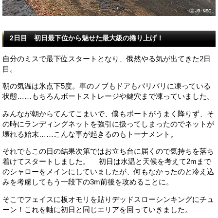
2日目 初日最下位から魅せた最大級の捲り上げ！
自分のミスで最下位スタートとなり、俄然やる気が出てきた2日
目。
朝の気温は氷点下5度。車のノブもドアもバリバリに凍っている
状態……もちろんボートストレージや鍵穴まで凍っていました。
みんなが朝からてんてこまいで、僕もボートがうまく降りず、そ
の時にランディングネットを強引に扱ってしまったのでネットが
壊れる始末……こんな事が起きるのもトーナメント。
それでもこの日の結果次第ではお立ち台に届くので気持ちを落ち
着けてスタートしました。 初日は水温と天候を考えて2mまで
のシャローをメインにしていましたが、何もなかったのと冷え込
みを考慮してもう一段下の3m前後を攻めることに。
そこでフェイスに板オモリを貼りデッドスローシンキングにチュ
ーン！これを軸に初日と同じエリアを回っていきました。