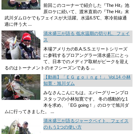
前回このコーナーで紹介した『The Hit』池
原ロケに続いて、渡米直前の『The Hit』末
武川ダムロケでもフェイスが大活躍。水温6.5℃、寒冷前線通
過に伴う大 ...
清水盛三が語る 低水温期の切り札、フェイ
ス
本場アメリカのB.A.S.S.エリートシリーズ
に参戦するプロアングラー清水盛三にとっ
て、日本でのメディア取材がピークを迎え
るのはトーナメントのオフシーズンである ...
【動画】「ＥＧ ｇｏｉｎｇ！」 Vol.14 小林
知寛・旭川ダム
みなさんこんにちは。エバーグリーンプロ
スタッフの小林知寛です。 冬の感動的な1
本を求め、「EG going！」のロケで旭川ダ
ムに行ってきました。 ...
清水盛三が語るジャークベイト、フェイス
のもう1つの使い方