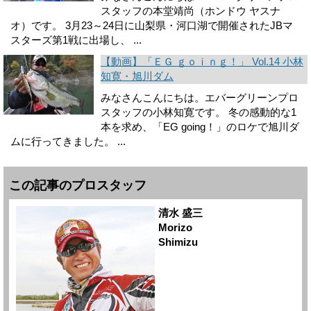
スタッフの本堂靖尚（ホンドウ ヤスナ
オ）です。 3月23～24日に山梨県・河口湖で開催されたJBマ
スターズ第1戦に出場し、 ...
【動画】「ＥＧ ｇｏｉｎｇ！」 Vol.14 小林
知寛・旭川ダム
みなさんこんにちは。エバーグリーンプロ
スタッフの小林知寛です。 冬の感動的な1
本を求め、「EG going！」のロケで旭川ダ
ムに行ってきました。 ...
この記事のプロスタッフ
清水 盛三
Morizo
Shimizu