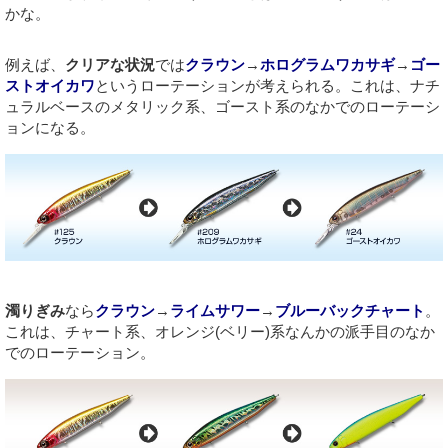
かな。
例えば、
クリアな状況
では
クラウン
→
ホログラムワカサギ
→
ゴー
ストオイカワ
というローテーションが考えられる。これは、ナチ
ュラルベースのメタリック系、ゴースト系のなかでのローテーシ
ョンになる。
濁りぎみ
なら
クラウン
→
ライムサワー
→
ブルーバックチャート
。
これは、チャート系、オレンジ(ベリー)系なんかの派手目のなか
でのローテーション。