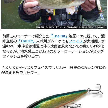
前回このコーナーで紹介した
『The Hit』
池原ロケに続いて、渡
米直前の
『The Hit』
末武川ダムロケでも
フェイス
が大活躍。水
温6.5℃、寒冷前線通過に伴う大雨強風のなかでの厳しいロケと
なったが、清水盛三こだわりのカラーローテーションがビッグ
フィッシュを搾り出す。
「またまたやっぱりフェイスでしたね～ 極寒のなかホンマに心
が温まる魚でしたワ～」