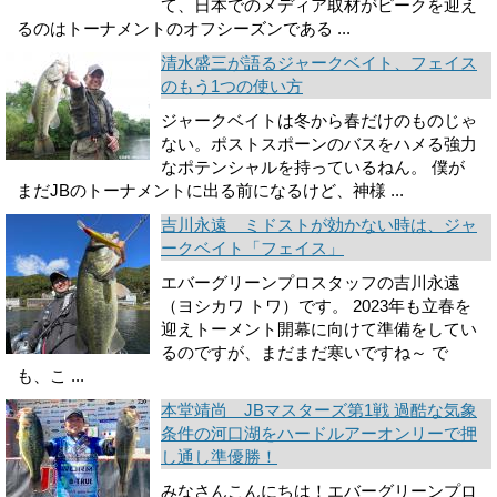
て、日本でのメディア取材がピークを迎え
るのはトーナメントのオフシーズンである ...
清水盛三が語るジャークベイト、フェイス
のもう1つの使い方
ジャークベイトは冬から春だけのものじゃ
ない。ポストスポーンのバスをハメる強力
なポテンシャルを持っているねん。 僕が
まだJBのトーナメントに出る前になるけど、神様 ...
吉川永遠 ミドストが効かない時は、ジャ
ークベイト「フェイス」
エバーグリーンプロスタッフの吉川永遠
（ヨシカワ トワ）です。 2023年も立春を
迎えトーメント開幕に向けて準備をしてい
るのですが、まだまだ寒いですね～ で
も、こ ...
本堂靖尚 JBマスターズ第1戦 過酷な気象
条件の河口湖をハードルアーオンリーで押
し通し準優勝！
みなさんこんにちは！エバーグリーンプロ