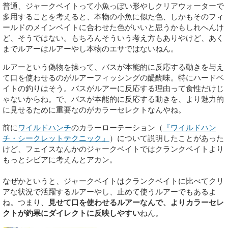
普通、ジャークベイトって小魚っぽい形やしクリアウォーターで
多用することを考えると、本物の小魚に似た色、しかもそのフィ
ールドのメインベイトに合わせた色がいいと思うかもしれへんけ
ど、そうではない。もちろんそういう考え方もありやけど、あく
までルアーはルアーやし本物のエサではないねん。
ルアーという偽物を操って、バスが本能的に反応する動きを与え
て口を使わせるのがルアーフィッシングの醍醐味。特にハードベ
イトの釣りはそう。バスがルアーに反応する理由って食性だけじ
ゃないからね。で、バスが本能的に反応する動きを、より魅力的
に見せるために重要なのがカラーセレクトなんやね。
前に
ワイルドハンチ
のカラーローテーション（
『ワイルドハン
チ・シークレットテクニック』
）について説明したことがあった
けど、フェイスなんかのジャークベイトではクランクベイトより
もっとシビアに考えんとアカン。
なぜかというと、ジャークベイトはクランクベイトに比べてクリ
アな状況で活躍するルアーやし、止めて使うルアーでもあるよ
ね。つまり、
見せて口を使わせるルアーなんで、よりカラーセレ
クトが釣果にダイレクトに反映しやすい
ねん。