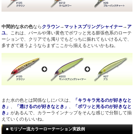
中間的な水の色
なら
クラウン
→
マットスプリングシャイナー
→
ア
ユ
。これは、パールや薄い黄色でボワッと光る膨張色系のローテ
ーションで、クリアでも濁りでもどっちに振れてもいけるんで、
多すぎて迷うようならまずここから揃えるといいかもね。
また水の色とは関係なしにバスは、
「キラキラ光るのが好きなと
き」
、
「透けるのが好きなとき」
、
「ボワッと光るのが好きなと
き」
があるんで、カラーラインナップをそんな感じで分類して揃
えていくのもいいね。
■ モリゾー流カラーローテーション実践例