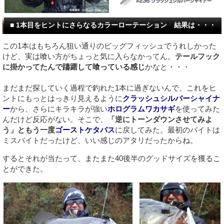
■ 1本目をヒントにさらなるカラーローテーション 結果は・・・
この1本はもちろん狙い通りのビッグフィッシュでうれしかった
けど、実は喰い方がちょっと気に入らなかってん。
テールフック
に掛かってたんで躊躇して喰っている感じ
かなと・・・
まだまだ探していく過程で釣れた1本に過ぎないんで、これをヒ
ントにもっとはっきり見えるように
クラッシュシルバーシャイナ
ー
から、さらにキラキラが強い
ホログラムワカサギ
を使ってみた
んだけど反応がない。そこで、
「逆にトーンダウンさせてみよ
う」ともう一度
ゴーストケタバス
に戻してみた。最初のバイトは
ミスバイトだったけど、いい感じのアタリだったからね。
するとそれが当たって、またまた40後半のグッドサイズを獲るこ
とができた。