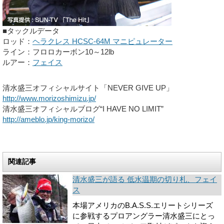
■タックルデータ
ロッド：
ヘラクレス HCSC-64M マニピュレーター
ライン：フロロカーボン10～12lb
ルアー：
フェイス
清水盛三オフィシャルサイト「NEVER GIVE UP」
http://www.morizoshimizu.jp/
清水盛三オフィシャルブログ“I HAVE NO LIMIT”
http://ameblo.jp/king-morizo/
関連記事
清水盛三が語る 低水温期の切り札、フェイ
ス
本場アメリカのB.A.S.S.エリートシリーズ
に参戦するプロアングラー清水盛三にとっ