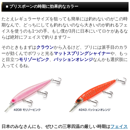
■ プリスポーンの時期に効果的なカラー
たとえレギュラーサイズを狙っても簡単には釣れないのがこの時
期なんで、どっちにしても釣れないのなら大きいのが釣れるフェ
イスを使うのも1つの手。もし僕が3月に日本にいてロケがあるな
らば絶対にフェイスで釣りますワ～
そのときもまずは
クラウン
から入るけど、プリには派手目のカラ
ーが効くんでボワッと光る
マットスプリングシャイナー
や、もっ
と目立つ
モリゾーピンク
、
パッションオレンジ
なんかも選択肢に
入ってくるね。
日本のみなさんにも、ぜひこの三寒四温の厳しい時期は
フェイス