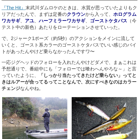
『The Hit』
末武川ダムロケのときは、水質が思っていたよりもク
リアだったんで、まずは定番の
クラウン
から入って、
ホログラム
ワカサギ
、
アユ
、
ハーフミラーワカサギ
、
ゴーストケタバス
（今
テスト中の新色）あたりをローテーションさせていった。
で、2ジャーク1ポーズ（約5秒）のアクションをメインに流して
いくと、ゴースト系カラーのゴーストケタバスでいい感じのバイ
トがあったんやけど乗らなかったんですワ〜
一応ジグヘッドのフォローを入れたんやけどダメで、まぁこれは
予想通りで、番組中にも「フォローでは喰わへんやろな～」と言
っていたように、
「しっかり当たってきたけど乗らない」ってと
きはルアーが合ってるってことなんで、次にすべきなのはカラー
チェンジ
なんやね。