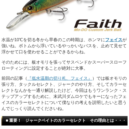
水温が10℃を切る冬から早春のこの時期は、ホンマに
フェイス
が
強いね。ボトムから浮いているやっかいなバスを、止めて見せて
浮かせて口を使わせることができるからね。
そのためには、板オモリを張ってサスペンドかスーパースローフ
ローティングに設定することが絶対に大事。
前回の記事（
『低水温期の切り札、フェイス』
）では板オモリの
張り方、タックルセレクト、ジャークのやり方、そしてカラーセ
レクトなんかを一通り解説したけど、今回はもうワンランク・ス
テップアップするために、末武川ダムロケでもキーになったフェ
イスのカラーセレクトについて僕なりの考えを説明したいと思う
んでじっくり読んでくださいね。
■ 重要！ ジャークベイトのカラーセレクト その理由とは・・・