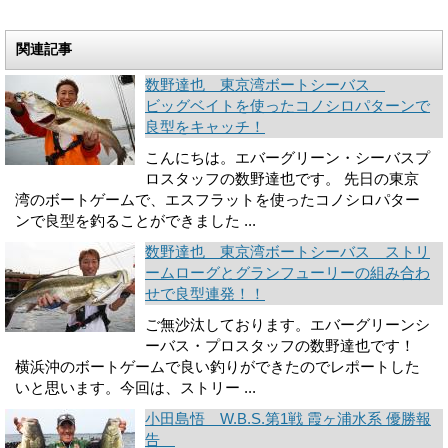
関連記事
数野達也 東京湾ボートシーバス
ビッグベイトを使ったコノシロパターンで
良型をキャッチ！
こんにちは。エバーグリーン・シーバスプ
ロスタッフの数野達也です。 先日の東京
湾のボートゲームで、エスフラットを使ったコノシロパター
ンで良型を釣ることができました ...
数野達也 東京湾ボートシーバス ストリ
ームローグとグランフューリーの組み合わ
せで良型連発！！
ご無沙汰しております。エバーグリーンシ
ーバス・プロスタッフの数野達也です！
横浜沖のボートゲームで良い釣りができたのでレポートした
いと思います。今回は、ストリー ...
小田島悟 W.B.S.第1戦 霞ヶ浦水系 優勝報
告