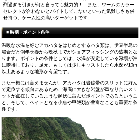
烈過ぎる引きが何と言っても魅力的！ また、ワームのカラー
セレクトが合わないとバイトしてこないといった気難しさも併
せ持つ、ゲーム性の高いターゲットです。
■ 時期・ポイント条件
温暖な水温を好むアカハタをはじめとするハタ類は、伊豆半島の
場合だと例年晩春から晩秋までがショアフィッシングの盛期とな
ります。ポイントの条件としては、水温が安定している深場が沖
に隣接しており、足元、もしくは少しキャストしたら水深が10m
以上あるような地形が有望です。
また一概には言えませんが、アカハタは岩礁帯のスリットに好ん
で定位する傾向にあるため、海底に大きな岩盤が重なり合いスリ
ットが点在しているような起伏に富んだポイントであるというこ
と、そして、ベイトとなる小魚や甲殻類が豊富なことも重要な条
件です。