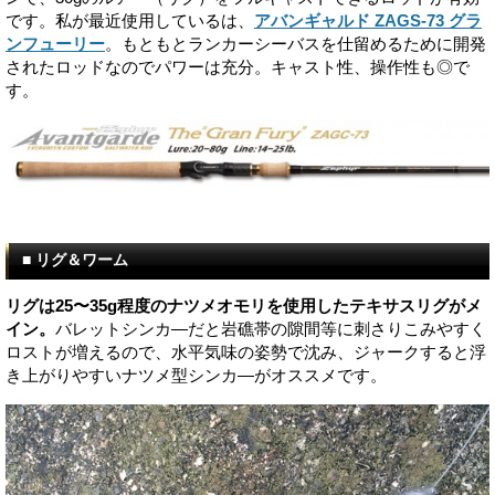
です。私が最近使用しているは、
アバンギャルド ZAGS-73 グラ
ンフューリー
。もともとランカーシーバスを仕留めるために開発
されたロッドなのでパワーは充分。キャスト性、操作性も◎で
す。
■ リグ＆ワーム
リグは25〜35g程度のナツメオモリを使用したテキサスリグがメ
イン。
バレットシンカ―だと岩礁帯の隙間等に刺さりこみやすく
ロストが増えるので、水平気味の姿勢で沈み、ジャークすると浮
き上がりやすいナツメ型シンカ―がオススメです。