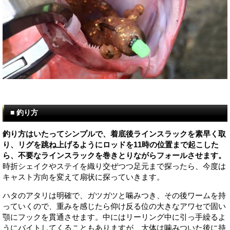
■ 釣り方
釣り方はいたってシンプルで、着底後ラインスラックを素早く取
り、リグを跳ね上げるようにロッドを11時の位置まで起こした
ら、不要なラインスラックを巻きとりながらフォールさせます。
時折シェイクやステイを織り交ぜつつ足元まで探ったら、今度は
キャスト方向を変えて扇状に探っていきます。
ハタのアタリは明確で、ガツガツと噛みつき、その後ワームを持
っていくので、重みを感じたら仰け反る位の大きなアワセで固い
顎にフックを貫通させます。中にはリーリング中に引っ手繰るよ
うにバイトしてくることもありますが、大体は噛みついた後に持