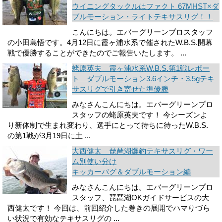
ウイニングタックルはファクト 67MHST×ダ
ブルモーション・ライトテキサスリグ！！
こんにちは。エバーグリーンプロスタッフ
の小田島悟です。4月12日に霞ヶ浦水系で催されたW.B.S.開幕
戦で優勝することができたのでご報告いたします。 ...
蛯原英夫 霞ヶ浦水系W.B.S.第1戦レポー
ト ダブルモーション3.6インチ・3.5gテキ
サスリグで引き寄せた準優勝
みなさんこんにちは。エバーグリーンプロ
スタッフの蛯原英夫です！ 今シーズンよ
り新体制で生まれ変わり、選手にとって待ちに待ったW.B.S.
の第1戦が3月19日に土 ...
大西健太 琵琶湖爆釣テキサスリグ・ワー
ム別使い分け
キッカーバグ＆ダブルモーション編
みなさんこんにちは。エバーグリーンプロ
スタッフ、琵琶湖OKガイドサービスの大
西健太です！ 今回は、前回紹介した巻きの展開でハマりづら
い状況で有効なテキサスリグの ...