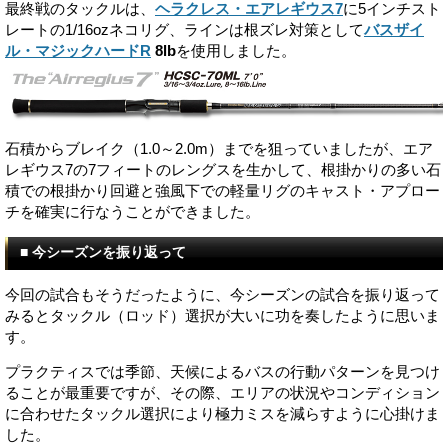
最終戦のタックルは、
ヘラクレス・エアレギウス7
に5インチスト
レートの1/16ozネコリグ、ラインは根ズレ対策として
バスザイ
ル・マジックハードR
8lb
を使用しました。
石積からブレイク（1.0～2.0m）までを狙っていましたが、エア
レギウス7の7フィートのレングスを生かして、根掛かりの多い石
積での根掛かり回避と強風下での軽量リグのキャスト・アプロー
チを確実に行なうことができました。
■ 今シーズンを振り返って
今回の試合もそうだったように、今シーズンの試合を振り返って
みるとタックル（ロッド）選択が大いに功を奏したように思いま
す。
プラクティスでは季節、天候によるバスの行動パターンを見つけ
ることが最重要ですが、その際、エリアの状況やコンディション
に合わせたタックル選択により極力ミスを減らすように心掛けま
した。