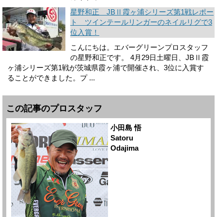
星野和正 JBⅡ霞ヶ浦シリーズ第1戦レポー
ト ツインテールリンガーのネイルリグで3
位入賞！
こんにちは。エバーグリーンプロスタッフ
の星野和正です。 4月29日土曜日、JBⅡ霞
ヶ浦シリーズ第1戦が茨城県霞ヶ浦で開催され、3位に入賞す
ることができました。プ ...
この記事のプロスタッフ
小田島 悟
Satoru
Odajima