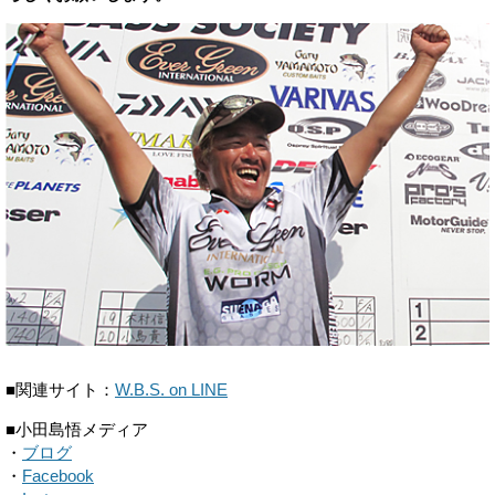
■関連サイト：
W.B.S. on LINE
■小田島悟メディア
・
ブログ
・
Facebook