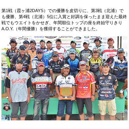
第1戦（霞ヶ浦2DAYS）での優勝を皮切りに、第3戦（北浦）で
も優勝、第4戦（北浦）5位に入賞と好調を保ったまま迎えた最終
戦でもウエイトをかせぎ、年間順位トップの座を終始守りきり
A.O.Y.（年間優勝）を獲得することができました。