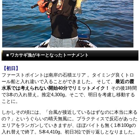
■ ワカサギ漁がキーとなったトーナメント
【初日
】
ファーストポイントは南岸の石積エリア 。タイミング良くトロ
ール船と入れ違いで入ることができました。 そして、
最近の霞
水系では考えられない開始40分でリミットメイク！
その後1時間
で3本の入れ替え。推定4,300g。そこで、明日を考慮し移動する
ことに。
しかしその頃には、「台風が接近しているはずなのに本当に来る
の？」というぐらいの晴天無風に。プラクティスで反応があった
エリアをランガンしていきますが、ほぼバイトも無く1本100gの
入れ替えで終了。5本4,410g。初日3位で折り返しとなりました。