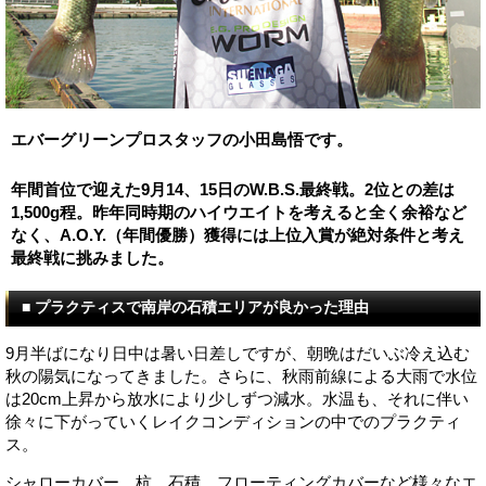
エバーグリーンプロスタッフの小田島悟です。
年間首位で迎えた9月14、15日のW.B.S.最終戦。2位との差は
1,500g程。昨年同時期のハイウエイトを考えると全く余裕など
なく、A.O.Y.（年間優勝）獲得には上位入賞が絶対条件と考え
最終戦に挑みました。
■ プラクティスで南岸の石積エリアが良かった理由
9月半ばになり日中は暑い日差しですが、朝晩はだいぶ冷え込む
秋の陽気になってきました。さらに、秋雨前線による大雨で水位
は20cm上昇から放水により少しずつ減水。水温も、それに伴い
徐々に下がっていくレイクコンディションの中でのプラクティ
ス。
シャローカバー、杭、石積、フローティングカバーなど様々なエ