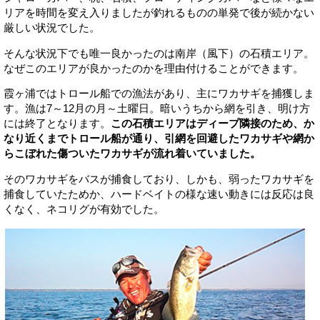
リアを時間を変え入りましたが釣れるものの単発で後が続かない
厳しい状況でした。
そんな状況下でも唯一良かったのは南岸（風下）の石積エリア。
なぜこのエリアが良かったのかを理由付けることができます。
霞ヶ浦ではトロール船での漁法があり、主にワカサギを捕獲しま
す。漁は7～12月の月～土曜日。暗いうちから網を引き、明け方
には終了となります。
この石積エリアはディープ隣接のため、か
なり近くまでトロール船が通り、引網を回避したワカサギや網か
らこぼれた傷ついたワカサギが流れ着いていました。
そのワカサギをバスが捕食しており、しかも、弱ったワカサギを
捕食していたためか、ハードベイトの様な速い動きには反応は良
くなく、ネコリグが有効でした。