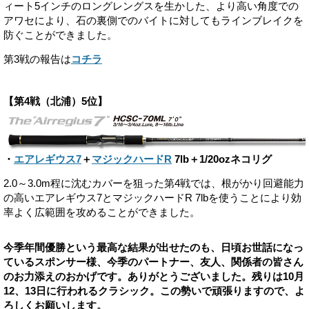
ィート5インチのロングレングスを生かした、より高い角度での
アワセにより、石の裏側でのバイトに対してもラインブレイクを
防ぐことができました。
第3戦の報告は
コチラ
【第4戦（北浦）5位】
・
エアレギウス7
＋
マジックハードR
7lb＋1/20ozネコリグ
2.0～3.0m程に沈むカバーを狙った第4戦では、根がかり回避能力
の高いエアレギウス7とマジックハードR 7lbを使うことにより効
率よく広範囲を攻めることができました。
今季年間優勝という最高な結果が出せたのも、日頃お世話になっ
ているスポンサー様、今季のパートナー、友人、関係者の皆さん
のお力添えのおかげです。ありがとうございました。残りは10月
12、13日に行われるクラシック。この勢いで頑張りますので、よ
ろしくお願いします。